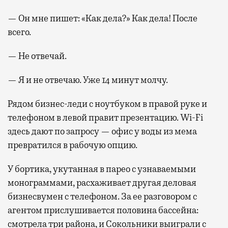
— Он мне пишет: «Как дела?» Как дела! После
всего.
— Не отвечай.
— Я и не отвечаю. Уже 14 минут молчу.
Рядом бизнес-леди с ноутбуком в правой руке и
телефоном в левой правит презентацию. Wi-Fi
здесь дают по запросу — офис у воды из мема
превратился в рабочую опцию.
У бортика, укутанная в парео с узнаваемыми
монограммами, расхаживает другая деловая
бизнесвумен с телефоном. За ее разговором с
агентом прислушивается половина бассейна:
смотрела три района, и Сокольники выиграли с