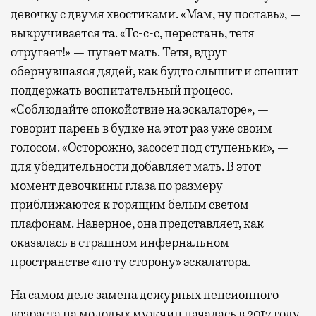
девочку с двумя хвостиками. «Мам, ну поставь», —
выкручивается та. «Тс-с-с, перестань, тетя
отругает!» — пугает мать. Тетя, вдруг
обернувшаяся дядей, как будто слышит и спешит
поддержать воспитательный процесс.
«Соблюдайте спокойствие на эскалаторе», —
говорит парень в будке на этот раз уже своим
голосом. «Осторожно, засосет под ступеньки», —
для убедительности добавляет мать. В этот
момент девочкины глаза по размеру
приближаются к горящим белым светом
плафонам. Наверное, она представляет, как
оказалась в страшном инфернальном
пространстве «по ту сторону» эскалатора.
На самом деле замена дежурных пенсионного
возраста на молодых мужчин началась в 2017 году.