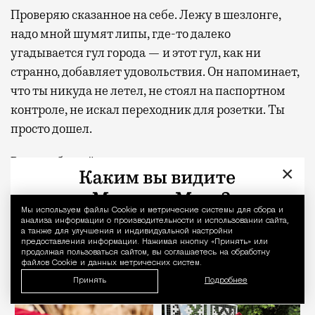
Проверяю сказанное на себе. Лежу в шезлонге,
надо мной шумят липы, где-то далеко
угадывается гул города — и этот гул, как ни
странно, добавляет удовольствия. Он напоминает,
что ты никуда не летел, не стоял на паспортном
контроле, не искал переходник для розетки. Ты
просто дошел.
Рядом с бассейном этим летом появился уголок в
×
русском стиле — зеркало в резной раме,
отсылающей к старинным наличникам,
Мы используем файлы Сookie и метрические системы для сбора и
Уведомление 
деревянные лошадки, композиции из сухоцветов.
анализа информации о производительности и использовании сайта,
а также для улучшения и индивидуальной настройки
Это скорее виньетка, чем павильон, но виньетка
предоставления информации. Нажимая кнопку «Принять» или
точная.
продолжая пользоваться сайтом, вы соглашаетесь на обработку
файлов Cookie и данных метрических систем.
Принять
Подробнее