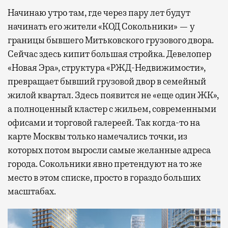
Начинаю утро там, где через пару лет будут
начинать его жители «КОД Сокольники» — у
границы бывшего Митьковского грузового двора.
Сейчас здесь кипит большая стройка. Девелопер
«Новая Эра», структура «РЖД-Недвижимости»,
превращает бывший грузовой двор в семейный
жилой квартал. Здесь появится не «еще один ЖК»,
а полноценный кластер с жильем, современными
офисами и торговой галереей. Так когда-то на
карте Москвы только намечались точки, из
которых потом выросли самые желанные адреса
города. Сокольники явно претендуют на то же
место в этом списке, просто в гораздо больших
масштабах.