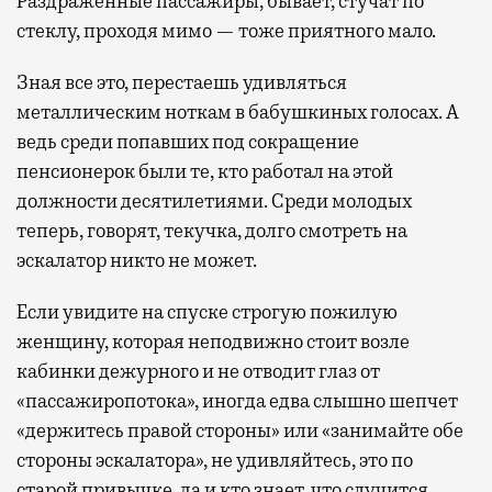
Раздраженные пассажиры, бывает, стучат по
стеклу, проходя мимо — тоже приятного мало.
Зная все это, перестаешь удивляться
металлическим ноткам в бабушкиных голосах. А
ведь среди попавших под сокращение
пенсионерок были те, кто работал на этой
должности десятилетиями. Среди молодых
теперь, говорят, текучка, долго смотреть на
эскалатор никто не может.
Если увидите на спуске строгую пожилую
женщину, которая неподвижно стоит возле
кабинки дежурного и не отводит глаз от
«пассажиропотока», иногда едва слышно шепчет
«держитесь правой стороны» или «занимайте обе
стороны эскалатора», не удивляйтесь, это по
старой привычке, да и кто знает, что случится,