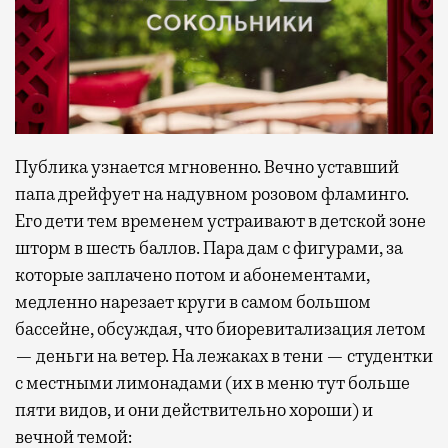
Публика узнается мгновенно. Вечно уставший
папа дрейфует на надувном розовом фламинго.
Его дети тем временем устраивают в детской зоне
шторм в шесть баллов. Пара дам с фигурами, за
которые заплачено потом и абонементами,
медленно нарезает круги в самом большом
бассейне, обсуждая, что биоревитализация летом
— деньги на ветер. На лежаках в тени — студентки
с местными лимонадами (их в меню тут больше
пяти видов, и они действительно хороши) и
вечной темой: