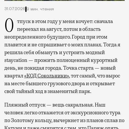
31.07.2026
9 мин. чтения
Отпуск в этом году у меня кочует: сначала
переехал на август, потом в область
неопределенного будущего. Город при этом
плавится и не спрашивает о моих планах. Тогда я
решила себя обмануть и устроить модный
staycation — прожить полноценный курортный
день, не покидая города. Точка старта — новый
квартал
«КОД Сокольники»
, тот самый, что вырос
на месте бывшего грузового двора и открывает
свой тайный ход в знаменитый парк.
Пляжный отпуск — вещь сакральная. Наш
человек легко откажется от экскурсионного тура
по Золотому кольцу, вычеркнет из планов сплав по
Катуни и даже смирится с тем, что Париж опять