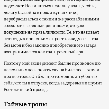
подождет. Но лишиться недели у воды, чтобы,
лежа у бассейна в новом купальнике,
перебрасываться с такими же расслабленными
соседями светскими репликами, это уже
покушение на права личности. Те, кто называет
этот отдых «тюленьим», просто завидуют — год
без моря и без законно приобретенного загара
воспринимается как год, прожитый зря.
Поэтому мой эксперимент был не про экономию
нескольких десятков тысяч на билетах — хотя и
про нее тоже. Он был про то, можно ли убедить
себя, что ты в отпуске, когда за деревьями шумит
Ростокинский проезд.
Тайные тропы