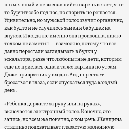
похмельный и невыспавшийся парень встает, что-
то бурчит себе под нос, но спорить не решается.
Удивительно, но мужской голос звучит органично,
как будто и не случилось замены бабушек на
внуков. И когда же именно она произошла, никто
толком не заметил — возможно, потому что все
давно перестали заглядывать в будки у
эскалатора, разве что любопытные дети, которым
еще не приелась одна и та же картина по утрам.
Даже привратник у входа в Аид перестает
бросаться в глаза, если спускаться туда каждый
день.
«Ребенка держите за руку или на руках», —
включается электронный голос. Конечно, это
запись, но всем же понятно, о ком речь. Женщина
стыдливо подхватывает глазастую маленькую