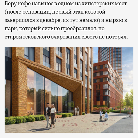
Беру кофе навынос в одном из хипстерских мест
(после реновации, первый этап которой
завершился в декабре, их тут немало) и ныряю в
парк, который сильно преобразился, но
старомосковского очарования своего не потерял.