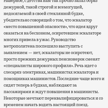
Наверное, с детства нам так прочно запал образ
дежурной, такой строгой и всемогущей,
недосягаемой в своей стеклянной будке,
убедительно говорящей о том, что эскалатор
«место повышенной опасности», что идея вдруг
оказаться на бесхозном, осиротевшем эскалаторе
многих привела в ужас. Руководство
метрополитена поспешило выступить с
заявлением — нет, эскалаторы не осиротеют,
просто прежних дежурных пенсионерок сменят
«специалисты широкого профиля». Речь идет о
слесарях-электриках, машинистах эскалатора и
помощниках машинистов. Последние чаще всего и
сидят теперь в будках, наблюдают за
пассажирами и ждут повышения в машинисты.
Некоторые мечтают переквалифицироваться и со
временем начать водить настоящий поезд.