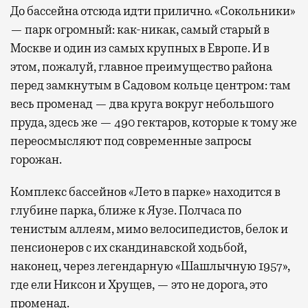
До бассейна отсюда идти прилично. «Сокольники»
— парк огромный: как-никак, самый старый в
Москве и один из самых крупных в Европе. И в
этом, пожалуй, главное преимущество района
перед замкнутым в Садовом кольце центром: там
весь променад — два круга вокруг небольшого
пруда, здесь же — 490 гектаров, которые к тому же
переосмысляют под современные запросы
горожан.
Комплекс бассейнов «Лето в парке» находится в
глубине парка, ближе к Яузе. Полчаса по
тенистым аллеям, мимо велосипедистов, белок и
пенсионеров с их скандинавской ходьбой,
наконец, через легендарную «Шашлычную 1957»,
где ели Никсон и Хрущев, — это не дорога, это
променад.