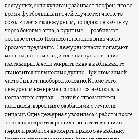
дежурных, если хулиган разбивает плафон, что во
время футбольных матчей случается часто, то
осколки летят к дежурным, попадают в кабинку
через боковые окна, а крупные — разбивают
лобовое стекло. Помимо плафонов вниз часто
бросают предметы. В дежурных часто попадают
монеты, которые ради веселья пускают вниз
пассажиры. А если закрыть окна в кабинках, то
становится невыносимо душно. При этом зимой
часто бывает, наоборот, холодно. Кроме того,
дежурным все время приходится наблюдать
несчастные случаи — детей с отрезанными
пальцами, взрослых с разбитыми о ступени
лицами. Одна дежурная уволилась с работы после
того, как подросток решил прокатиться вниз с
перил и разбился насмерть прямо о ее кабинку.