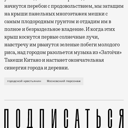
начнутся перебои с продовольствием, мы затащим
на крыши панельных многоэтажек мешки с
самым плодородным грунтом и отдадим им в
полное и безраздельное владение. И когда этих
крыш коснутся первые солнечные лучи,
навстречу им рванутся зеленые побеги молодого
риса, над городом разольется музыка из «Затоiчи»
Такеши Китано и настанет окончательная
синергия города и деревни.
Когда все ноги в кроссовках, ботинках и лодочках 
городской крестьянин
Московский персонаж