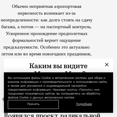
Обычно неприятная аэропортовая
нервозность возникает из-за
неопределенности: как долго стоять на сдачу
багажа, а потом — на паспортный контроль.
Ускоренное прохождение предполетных
формальностей вернет ощущение
предсказуемости. Особенно это актуально
летом или во время новогодних праздников,
когда очереди на регистрацию достигают
×
пика и каждая минута на счету.
Держатели Mir Supreme также могут
Мы используем файлы Сookie и метрические системы для сбора и
Уведомление 
анализа информации о производительности и использовании сайта,
воспользоваться сервисом ускоренного
а также для улучшения и индивидуальной настройки
предоставления информации. Нажимая кнопку «Принять» или
прохождения предполетных
продолжая пользоваться сайтом, вы соглашаетесь на обработку
формальностей.
Услуга доступна более чем
файлов Cookie и данных метрических систем.
Принять
Подробнее
в 25 российских аэропортах.
Tcпециальный проектКаждый москвич знает — отпуск нач
Появился проект радикальной