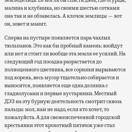
земледельца. Ее могла бы спасти дача, где огурцы,
малина и клубника, но своими шестью сотками
она так и не обзавелась. А клочок землицы — вот
он, зовет и манит.
Сперва на пустыре появляется пара чахлых
тюльпанов. Это как бы пробный камень: взойдут
или нет и стоит ли вообще эта земля ее усилий. На
следующий год посадка разрастается до
полноценного цветника, все сорняки вырываются
под корень, весь мусор тщательно собирается и
выносится, появляется еще одна делянка с
гладиолусами и первые кустарники. Местный
ДЭЗ на эту бурную деятельность смотрит сквозь
пальцы: мол, нам не надо, если кто хочет, то
пожалуйста. А для свежеиспеченной городской
крестьянки этот крохотный пятачок уже стал