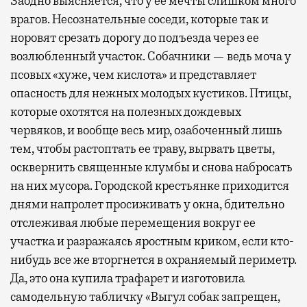
Заодно выясняется, что у ее мечты слишком много
врагов. Несознательные соседи, которые так и
норовят срезать дорогу до подъезда через ее
возлюбленный участок. Собачники — ведь моча у
псовых «хуже, чем кислота» и представляет
опасность для нежных молодых кустиков. Птицы,
которые охотятся на полезных дождевых
червяков, и вообще весь мир, озабоченный лишь
тем, чтобы растоптать ее траву, вырвать цветы,
осквернить священные клумбы и снова набросать
на них мусора. Городской крестьянке приходится
днями напролет просиживать у окна, бдительно
отслеживая любые перемещения вокруг ее
участка и разражаясь яростным криком, если кто-
нибудь все же вторгнется в охраняемый периметр.
Да, это она купила трафарет и изготовила
самодельную табличку «Выгул собак запрещен,