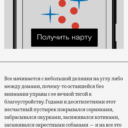
Все начинается с небольшой делянки на углу либо
между домами, почему-то оставшейся без
внимания управы с ее вечной тягой к
благоустройству. Годами и десятилетиями этот
несчастный пустырек покрывался сорняками,
забрасывался окурками, засиживался котиками,
загаживался окрестными собаками — и на все это