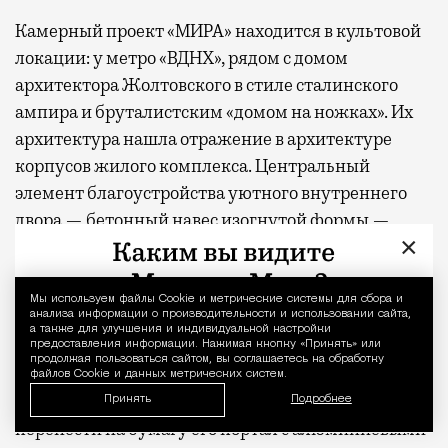
Камерный проект «МИРА» находится в культовой
локации: у метро «ВДНХ», рядом с домом
архитектора Жолтовского в стиле сталинского
ампира и бруталистским «домом на ножках». Их
архитектура нашла отражение в архитектуре
корпусов жилого комплекса. Центральный
элемент благоустройства уютного внутреннего
двора — бетонный навес изогнутой формы —
×
тоже вполне может стать темой скетча.
Еще один выход из комплекса «МИРА» через
Мы используем файлы Сookie и метрические системы для сбора и
Уведомление 
анализа информации о производительности и использовании сайта,
пешеходный переход ведет к ВДНХ, где рисовать
а также для улучшения и индивидуальной настройки
можно не только масштабные советские
предоставления информации. Нажимая кнопку «Принять» или
продолжая пользоваться сайтом, вы соглашаетесь на обработку
павильоны и статую «Рабочий и колхозница», но и,
файлов Cookie и данных метрических систем.
например, красочный музей Рерихов. Попробуйте
Принять
Подробнее
перенести на бумагу его портал с алюминиевыми