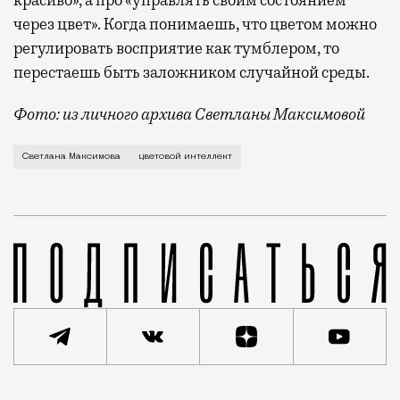
через цвет». Когда понимаешь, что цветом можно
регулировать восприятие как тумблером, то
перестаешь быть заложником случайной среды.
Фото: из личного архива Светланы Максимовой
Цвет можно сравнить с языком, у которого
Светлана Максимова
цветовой интеллект