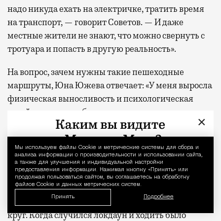
надо никуда ехать на электричке, тратить время
на транспорт, — говорит Советов. — И даже
местные жители не знают, что можно свернуть с
тротуара и попасть в другую реальность».
На вопрос, зачем нужны такие пешеходные
маршруты, Юна Южева отвечает: «У меня выросла
физическая выносливость и психологическая
устойчивость, прибавилось радости жизни от
×
любования красотой природы и общения с
прекрасными людьми».
Мы используем файлы Сookie и метрические системы для сбора и
Уведомление 
анализа информации о производительности и использовании сайта,
Александр Советов говорит про физические
а также для улучшения и индивидуальной настройки
предоставления информации. Нажимая кнопку «Принять» или
нагрузки в красивых местах, плюс «когда идешь,
продолжая пользоваться сайтом, вы соглашаетесь на обработку
файлов Cookie и данных метрических систем.
знакомишься с Москвой, Подмосковьем, страной.
Принять
Подробнее
И, конечно, общение: у нас сложился очень теплый
круг. Когда случился локдаун и ходить было