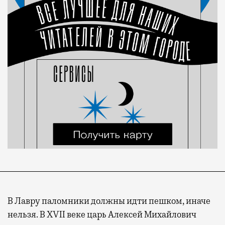
В Лавру паломники должны идти пешком, иначе
нельзя. В XVII веке царь Алексей Михайлович