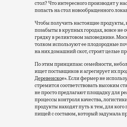
стол? Что интересного производят у нас
попасть на стол новообращенного локав
Чтобы получить настоящие продукты, 
позабыты в крупных городах, вовсе не
грядку в реликтовом заповеднике. Моск
толком используют ее плодородные по
на них домашний скот, строят целые п
По этим принципам: семейности, небо
ищет поставщиков и агрегирует их пр
Деревенско
е». Если фермер не исполь
стремится соответствовать высоким ста
не просто предлагают площадку для ре
процессы контроля качества, логистики
продукты находят путь к тем, для ког
пищей с составом, который задумала п