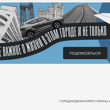
ГОРОД
ЛЮДИ
КИНО
РЕСТОРАНЫ 