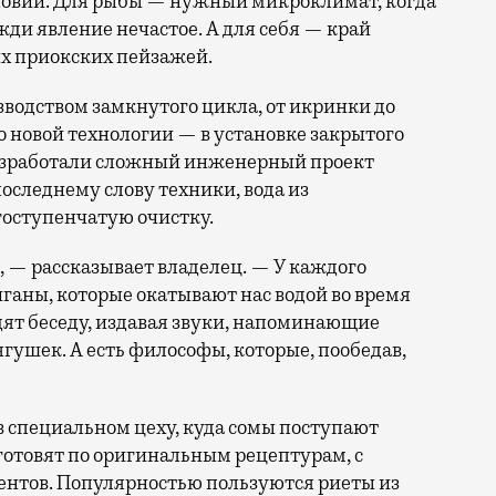
словий. Для рыбы — нужный микроклимат, когда
жди явление нечастое. А для себя — край
х приокских пейзажей.
водством замкнутого цикла, от икринки до
 новой технологии — в установке закрытого
азработали сложный инженерный проект
оследнему слову техники, вода из
оступенчатую очистку.
, — рассказывает владелец. — У каждого
иганы, которые окатывают нас водой во время
дят беседу, издавая звуки, напоминающие
гушек. А есть философы, которые, пообедав,
в специальном цеху, куда сомы поступают
готовят по оригинальным рецептурам, с
нтов. Популярностью пользуются риеты из