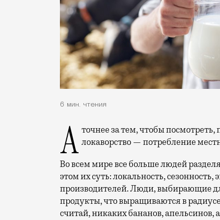
6 мин. чтения
А точнее за тем, чтобы посмотреть, приживется ли на земле московской
локаворство — потребление местн
Во всем мире все больше людей раздел
этом их суть: локальность, сезонность
производителей. Люди, выбирающие для
продукты, что выращиваются в радиусе 
считай, никаких бананов, апельсинов, а