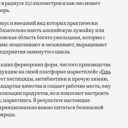
 в радиусе 150 километров и как оно может
ора.
вкус и внешний вид которых практически
 обязательно иметь альпийскую лужайку или
овская область богата умельцами, которые с
чвы: возделывают и засаживают, выращивают
редприятия замкнутого цикла.
льших фермерских форм, чистого производства
одукцию на своей платформе маркетплейс «
Ешь
зует пестициды, антибиотики и прочую химию,
ндартам качества и создает рабочие места, ему
ализации продуктов, но и помогают настроить
, маркетинга. В результате настоящие
о принципиально важно питаться безопасной
рирода.