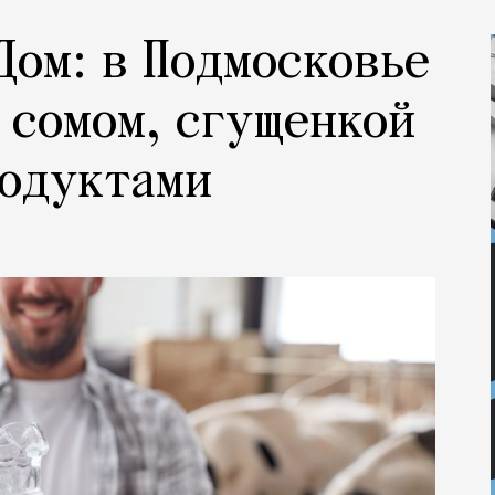
Дом: в Подмосковье
 сомом, сгущенкой
родуктами