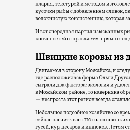
клария, текстурой и методом изготов
кусочки рыбы с добавлением сливок, о
волокнистую консистенцию, которая за
И вот очередная партия изысканных р
копченостей отправляется прямо отсюд
Швицкие коровы из 
Двигаемся в сторону Можайска, и сле
где расположилась ферма Ольги Друга
сыграли два фактора: экология и удале
в Можайском районе, то наверняка об
— неспроста этот регион всегда слави
Небольшое подсобное хозяйство со вре
сейчас насчитывает 110 голов швицких ко
гусей, кур, цесарок и индюков. Летом с