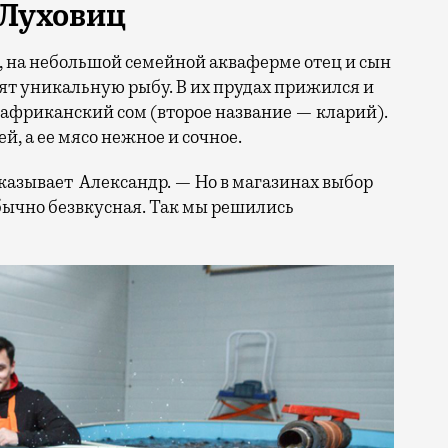
 Луховиц
, на небольшой семейной акваферме отец и сын
ят уникальную рыбу. В их прудах прижился и
 африканский сом (второе название — кларий).
й, а ее мясо нежное и сочное.
казывает Александр. — Но в магазинах выбор
бычно безвкусная. Так мы решились