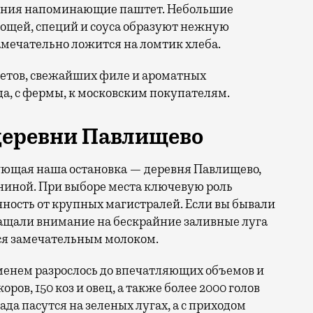
ления напоминающие паштет. Небольшие
вощей, специй и соуса образуют нежную
мечательно ложится на ломтик хлеба.
иетов, свежайших филе и ароматных
а, с фермы, к московским покупателям.
деревни Павлищево
дующая наша остановка — деревня Павлищево,
ниной. При выборе места ключевую роль
нность от крупных магистралей. Если вы бывали
ращали внимание на бескрайние заливные луга
лся замечательным молоком.
менем разрослось до впечатляющих объемов и
ров, 150 коз и овец, а также более 2000 голов
тада пасутся на зеленых лугах, а с приходом