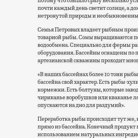
потому что совпало сразу несколько у
почти каждый день светит солнце, а до
нетронутой природы и необыкновенны
Семья Петровых владеет рыбным произ
товарной рыбы. Сомы выращиваются по
водообмена. Специально для фермы р
оборудования. Бассейны оснащены по п
артезианской скважины проходит мног
«В наших бассейнах более 10 тонн рыбы
бассейна свой характер. Есть рыбы-хул
кормежки. Есть болтуны, которые заво
чириканье воробушков или кваканье ля
опускаются на дно для раздумий».
Переработка рыбы происходит тут же, 
прямо из бассейна. Конечный продукт 
использованием натуральных ингредие