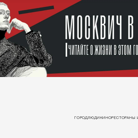
ГОРОД
ЛЮДИ
КИНО
РЕСТОРАНЫ 