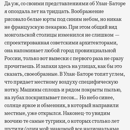
Да уж, со своими представлениями об Улан-Баторе
я опоздала лет на тридцать. Воображение
рисовало белые юрты под синим небом, но никак
не французскую пекарню. При этом общий вид
монгольской столицы изменился не слишком —
спроектированная советскими архитекторами,
она напоминает любой город провинциальной
России, только вот вывески с первого раза не сразу
прочитаешь. И запахи здесь на улицах, как бы это
сказать, своеобразные. В Улан-Баторе топят углем,
что придает местному воздуху специфическую
нотку. Машины сплошь и рядом покрыты пылью,
на зубах поскрипывает песок… Но небо синее,
солнце яркое и обменник, в который направили
местные, уже открылся. Наконец-то увидим
воочию те самые тугрики, о которых столько лет
шутили (один мой знакомый все национальные