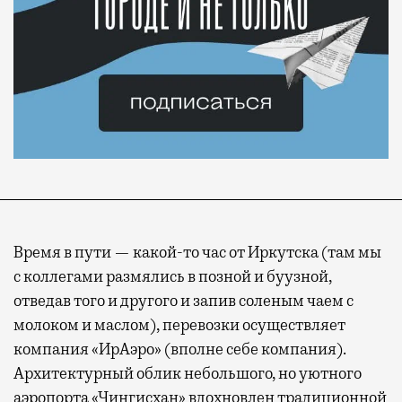
Время в пути — какой-то час от Иркутска (там мы
с коллегами размялись в позной и буузной,
отведав того и другого и запив соленым чаем с
молоком и маслом), перевозки осуществляет
компания «ИрАэро» (вполне себе компания).
Архитектурный облик небольшого, но уютного
аэропорта «Чингисхан» вдохновлен традиционной