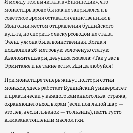
Я между тем вычитала в «Википедии», что
монастырь вроде бы как не закрывался и в
советское время оставался единственным в
Монголии местом отправления буддийского
культа, но спорить с экскурсоводом не стала.
Очень уж она была воинственная. Когда я
похвалила 26-метровую золоченую статую
Авалокитешвары, девушка сказала: «Так у вас в
Эрмитаже и не такие есть». Иди да любуйся!
При монастыре теперь живут полторы сотни
монахов, здесь работает Буддийский университет
и практически у каждого каменного льва-стража,
охраняющего вход в храм (если под лапой шар —
это лев, а если львенок — то львица), пасть густо
вымазана топленым маслом гхи.