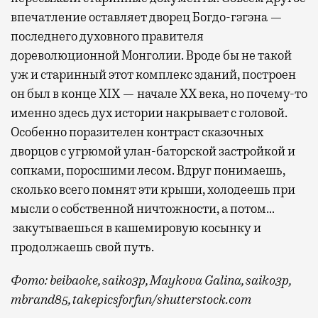
впечатление оставляет дворец Богдо-гэгэна —
последнего духовного правителя
дореволюционной Монголии. Вроде бы не такой
уж и старинный этот комплекс зданий, построен
он был в конце XIX — начале XX века, но почему-то
именно здесь дух истории накрывает с головой.
Особенно поразителен контраст сказочных
дворцов с угрюмой улан-баторской застройкой и
сопками, поросшими лесом. Вдруг понимаешь,
сколько всего помнят эти крыши, холодеешь при
мысли о собственной ничтожности, а потом…
закутываешься в кашемировую косынку и
продолжаешь свой путь.
Фото: beibaoke, saiko3p, Maykova Galina, saiko3p,
mbrand85, takepicsforfun/shutterstock.com