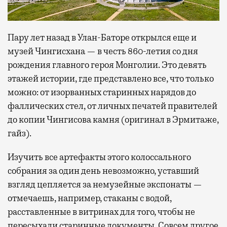
Пару лет назад в Улан-Баторе открылся еще и
музей Чингисхана — в честь 860-летия со дня
рождения главного героя Монголии. Это девять
этажей истории, где представлено все, что только
можно: от изорванных старинных нарядов до
фаллических стел, от личных печатей правителей
до копии Чингисова камня (оригинал в Эрмитаже,
гайз).
Изучить все артефакты этого колоссального
собрания за один день невозможно, уставший
взгляд цепляется за немузейные экспонаты —
отмечаешь, например, стаканы с водой,
расставленные в витринах для того, чтобы не
пересыхали старинные документы. Совсем другое