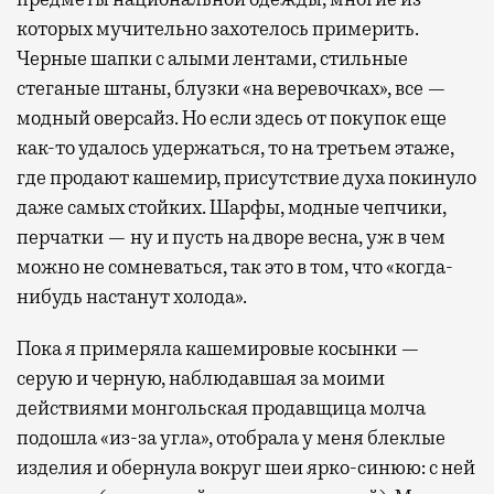
которых мучительно захотелось примерить.
Черные шапки с алыми лентами, стильные
стеганые штаны, блузки «на веревочках», все —
модный оверсайз. Но если здесь от покупок еще
как-то удалось удержаться, то на третьем этаже,
где продают кашемир, присутствие духа покинуло
даже самых стойких. Шарфы, модные чепчики,
перчатки — ну и пусть на дворе весна, уж в чем
можно не сомневаться, так это в том, что «когда-
нибудь настанут холода».
Пока я примеряла кашемировые косынки —
серую и черную, наблюдавшая за моими
действиями монгольская продавщица молча
подошла «из-за угла», отобрала у меня блеклые
изделия и обернула вокруг шеи ярко-синюю: с ней