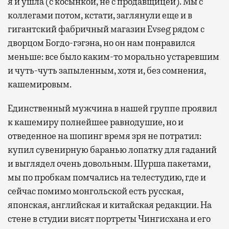
я и ушла (с косынкой, не с продавщицей). Мы с
коллегами потом, кстати, заглянули еще и в
гигантский фабричный магазин Evseg рядом с
дворцом Богдо-гэгэна, но он нам понравился
меньше: все было каким-то морально устаревшим
и чуть-чуть запыленным, хотя и, без сомнения,
кашемировым.
Единственный мужчина в нашей группе проявил
к кашемиру полнейшее равнодушие, но и
отведенное на шопинг время зря не потратил:
купил сувенирную баранью лопатку для гаданий
и выглядел очень довольным. Шурша пакетами,
мы по пробкам помчались на телестудию, где и
сейчас помимо монгольской есть русская,
японская, английская и китайская редакции. На
стене в студии висят портреты Чингисхана и его