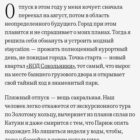
Отпуск в этом году у меня кочует: сначала
переехал на август, потом в область
неопределенного будущего. Город при этом
плавится и не спрашивает о моих планах. Тогда я
решила себя обмануть и устроить модный
staycation — прожить полноценный курортный
день, не покидая города. Точка старта — новый
квартал
«КОД Сокольники»
, тот самый, что вырос
на месте бывшего грузового двора и открывает
свой тайный ход в знаменитый парк.
Пляжный отпуск — вещь сакральная. Наш
человек легко откажется от экскурсионного тура
по Золотому кольцу, вычеркнет из планов сплав по
Катуни и даже смирится с тем, что Париж опять
подождет. Но лишиться недели у воды, чтобы,
лежа у бассейна в новом купальнике,