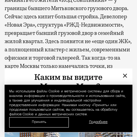
начинать его жители «КОД Сокольники» — у
границы бывшего Митьковского грузового двора.
Сейчас здесь кипит большая стройка. Девелопер
«Новая Эра», структура «РЖД-Недвижимости»,
превращает бывший грузовой двор в семейный
жилой квартал. Здесь появится не «еще один ЖК»,
а полноценный кластер с жильем, современными
офисами и торговой галереей. Так когда-то на
карте Москвы только намечались точки, из
×
которых потом выросли самые желанные адреса
города. Сокольники явно претендуют на то же
место в этом списке, просто в гораздо больших
Мы используем файлы Сookie и метрические системы для сбора и
Уведомление 
анализа информации о производительности и использовании сайта,
масштабах.
а также для улучшения и индивидуальной настройки
предоставления информации. Нажимая кнопку «Принять» или
продолжая пользоваться сайтом, вы соглашаетесь на обработку
файлов Cookie и данных метрических систем.
Принять
Подробнее