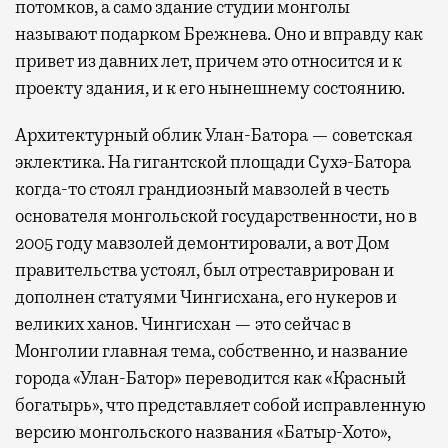
потомков, а само здание студии монголы
называют подарком Брежнева. Оно и вправду как
привет из давних лет, причем это относится и к
проекту здания, и к его нынешнему состоянию.
Архитектурный облик Улан-Батора — советская
эклектика. На гигантской площади Сухэ-Батора
когда-то стоял грандиозный мавзолей в честь
основателя монгольской государственности, но в
2005 году мавзолей демонтировали, а вот Дом
правительства устоял, был отреставрирован и
дополнен статуями Чингисхана, его нукеров и
великих ханов. Чингисхан — это сейчас в
Монголии главная тема, собственно, и название
города «Улан-Батор» переводится как «Красный
богатырь», что представляет собой исправленную
версию монгольского названия «Батыр-Хото»,