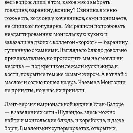
весь вопрос лишь в том, какое мясо выбрать:
говядину, баранину, конину? Свинина в меню
тоже есть, хотя она у кочевников, сами понимаете,
не слишком популярна. Мы решили попробовать
неадаптированную монгольскую кухню и
заказали на двоих с коллегой «хорхог» — баранину,
тушенную с камнями. Выглядело блюдо довольно
привлекательно, но проглотить мы не смогли ни
кусочка — под крышкой лежали куски жира и
кости, покрытые тем же самым жиром. А вот чай с
маслом и солью пошел на ура. Чаевые в Монголии
не приняты, но у нас их приняли.
Лайт-версия национальной кухни в Улан-Баторе
— в заведениях сети «Шулэндо»: здесь можно
найти и монгольские блюда, и корейские, и даже
борщ. В маленьких супермаркетах, открытых,