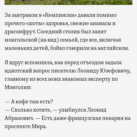
За завтраком в «Кемпински» давали помимо
прочего «шоты» здоровья, свежие ананасы и
драгонфрут. Соседний столик был занят
монгольской (на вид) семьей, где все, включая
маленьких детей, бойко говорили на английском.
Я вдруг вспомнила, как перед отъездом задала
идиотский вопрос писателю Леониду Юзефовичу,
главному из всех моих знакомых эксперту по
Монголии:
— А кофе там есть?
— Сколько хотите, — улыбнулся Леонид
Абрамович. — Есть даже французская пекарня на
проспекте Мира.