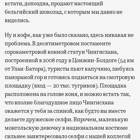
кстати, допоздна, продают настоящий
бельгийский шоколад, с которым мы давно не
виделись.
Ну и кофе, как уже было сказано, здесь никакая не
проблема. В десятиметровом постаменте
сорокаметровой конной статуи Чингисхана,
построенной в 2008 году в Цонжин-Болдоге (54 км
от Улан-Батора), туристы пьют капучино, любуясь
панорамой гор и готовясь подняться на смотровую
площадку (вход — 20 тыс. тугриков). Площадка
расположена на голове коня, и можно встать так,
что вполне благодушное лицо Чингисхана
окажется у тебя за спиной, как будто вы вместе
делаете дружеское селфи. Впрочем, маленькую
монгольскую девочку в национальном костюме
сильнее заинтересовало селфи с нашей коллегой