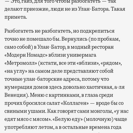
— Это, гайз, для того чтобы разбогатеть — так
делают приезжие, люди не из Улан-Батора. Такая
примета.
Разбогатеть не разбогатеть, но подкрепиться
точно не помешало бы. Вернулись (по пробкам,
само собой) в Улан-Батор, в модный ресторан
«Модерн Номадс» вблизи универмага
«Метромолл» (кстати, все эти «вблизи», «рядом»,
«на углу» на самом деле представляют собой
точные улан-баторские адреса, потому что
нумерация домов здесь довольно хаотичная, а-ля
Венеция). Меню с картинками, в глаза среди
прочих бросился салат «Коллаген» — вроде бы со
свиными ушами. Как говорят сами монголы, «у нас
едят мясо с мясом». «Белую еду» (молочную) чаще
употребляют летом, а в остальные времена года