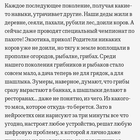
Каждое последующее поколение, получая какие-
то навыки, утрачивает другие. Наши деды жили в
деревне, сеяли, пахали, рубили лес, доили коров. А
сейчас даже проводят специальный чемпионат по
пахоте! Экзотика, прикол! Родители никаких
коров уже не доили, но тягу к земле воплощали в
прополке огородов, рыбалке, грибах. Среди
нашего поколения грибников и рыбаков стало
совсем мало, а дача теперь не для грядок, а для
шашлыка. Зумеры, наверное, думают, что грибы
сразу вырастают в банках, а шашлыки делают в
ресторанах… даже не понятно, из чего. Из какого-
то мяса, которое откуда-то берется. Зато в
нейросетях они нарисуют за три минуты все что
угодно, настроят любое устройство, решат любую
цифровую проблему, к которой я лично даже