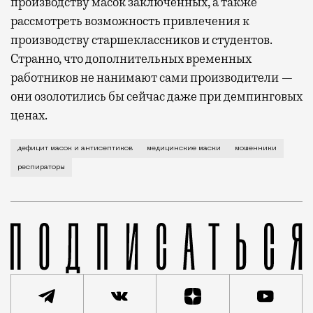
производству масок заключенных, а также
рассмотреть возможность привлечения к
производству старшеклассников и студентов.
Странно, что дополнительных временных
работников не нанимают сами производители —
они озолотились бы сейчас даже при демпинговых
ценах.
При любых испытаниях обязательно появляются те, к
дефицит масок и антисептиков
медицинские маски
мошенники
респираторы