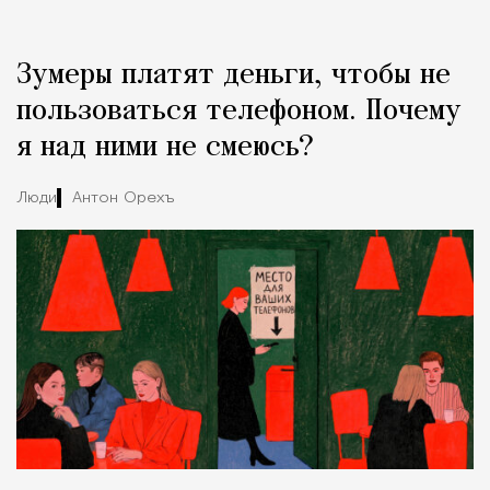
Реклама
Редакция Москвич Mag
Зумеры платят деньги, чтобы не
Город
пользоваться телефоном. Почему
я над ними не смеюсь?
Люди
Антон Орехъ