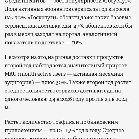
Среди инсайтов — рост популярности «Госуслуг».
Доля активных абонентов сервиса за год выросла
на 47,2%. «Госуслуги» обошли даже такие базовые
сервисы, как доставка еды. 47% абонентов хотя бы
раз в месяц заходят на портал, аналогичный
показатель по доставке — 16%.
Несмотря на это, на рынке доставки продуктов
второй год наблюдается значительный прирост
MAU (month active users — активная месячная
аудитория) — плюс 30%. Также второй год растет
среднее количество сервисов доставки еды на
одного человека: 2,4 в 2026 году против 2,1 в 2024-
м.
Растет количество трафика и по банковским
приложениям — на 10−15% год к году. Среднее
количество используемых банков на одного