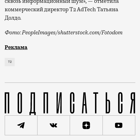
сквозь информационный шум», — отметила
коммерческий директор Т2 AdTech Татьяна
Долдо.
Фото: PeopleImages/shutterstock.com/Fotodom
Мобильный оператор Т2 изучил модели интернет-потр
Реклама
Т2