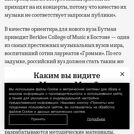
приходят на их концерты, потому что качество их
музыки не соответствует запросам публики».
В качестве ориентира для нового вуза Бутман
приводит Berklee College of Music в Бостоне — один
из самых престижных музыкальных вузов мира,
воспитавший сотни лауреатов «Грэмми». По его
задумке, российский вуз должен стать таким же
большим центром эстрадно-джазового
×
образования, где будут готовить не только
исполнителей, но и преподавателей.
Мы используем файлы Сookie и метрические системы для сбора и
Уведомление 
анализа информации о производительности и использовании сайта,
Откроется ли такой русский Беркли именно в
а также для улучшения и индивидуальной настройки
предоставления информации. Нажимая кнопку «Принять» или
Москве, пока неизвестно — Бутман рассматривает
продолжая пользоваться сайтом, вы соглашаетесь на обработку
файлов Cookie и данных метрических систем.
и Санкт-Петербург. Так или иначе, до первых
Принять
Подробнее
вступительных экзаменов еще далеко: пока
разрабатываются методические материалы,