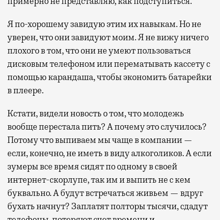
примерно не представляю, как подступиться.
Я по-хорошему завидую этим их навыкам. Но не
уверен, что они завидуют моим. Я не вижу ничего
плохого в том, что они не умеют пользоваться
дисковым телефоном или перематывать кассету с
помощью карандаша, чтобы экономить батарейки
в плеере.
Кстати, видели новость о том, что молодежь
вообще перестала пить? А почему это случилось?
Потому что выпиваем мы чаще в компании —
если, конечно, не иметь в виду алкоголиков. А если
зумеры все время сидят по одному в своей
интернет-скорлупе, так им и выпить не с кем
буквально. А будут встречаться живьем — вдруг
бухать начнут? Заплатят полторы тысячи, сдадут
телефоны, потеряют счет времени и…