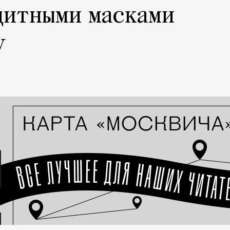
щитными масками
у