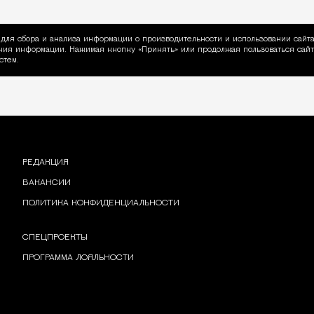
для сбора и анализа информации о производительности и использовании сайта
ия информации. Нажимая кнопку «Принять» или продолжая пользоваться сайто
пользовании Cookie
стем.
РЕДАКЦИЯ
ВАКАНСИИ
ПОЛИТИКА КОНФИДЕНЦИАЛЬНОСТИ
СПЕЦПРОЕКТЫ
ПРОГРАММА ЛОЯЛЬНОСТИ