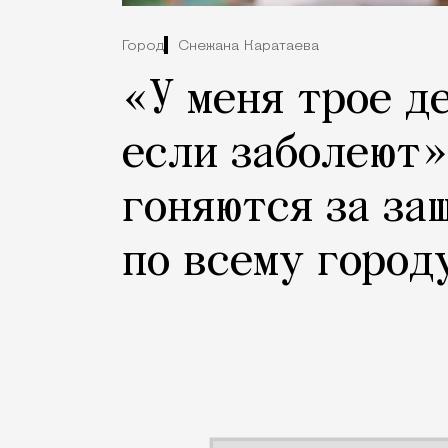
Город
Снежана Каратаева
«У меня трое д
если заболеют»
гоняются за за
по всему город