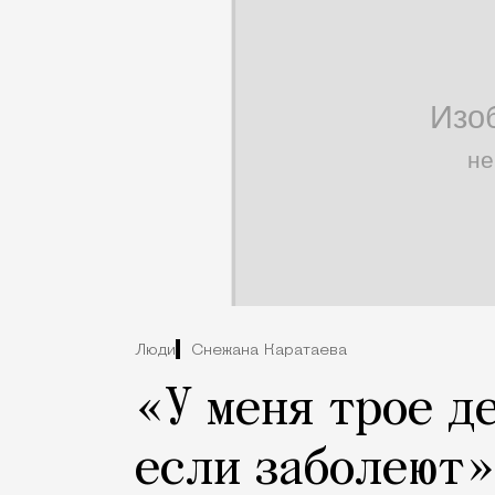
Люди
Снежана Каратаева
«У меня трое д
если заболеют»