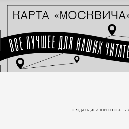
ГОРОД
ЛЮДИ
КИНО
РЕСТОРАНЫ 