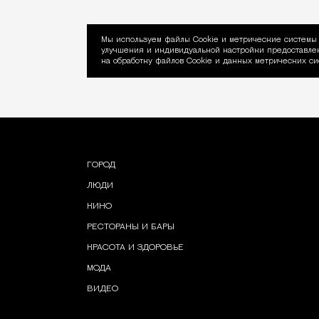
Мы используем файлы Сookie и метрические системы 
улучшения и индивидуальной настройки предоставлен
Уведомление об ис
на обработку файлов Cookie и данных метрических си
ГОРОД
ЛЮДИ
КИНО
РЕСТОРАНЫ И БАРЫ
КРАСОТА И ЗДОРОВЬЕ
МОДА
ВИДЕО