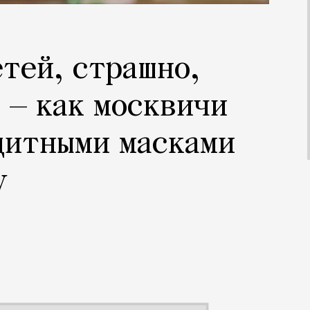
етей, страшно,
 — как москвичи
щитными масками
у