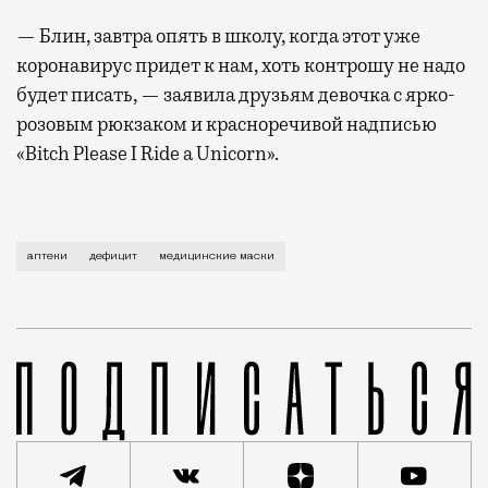
— Блин, завтра опять в школу, когда этот уже
коронавирус придет к нам, хоть контрошу не надо
будет писать, — заявила друзьям девочка с ярко-
розовым рюкзаком и красноречивой надписью
«Bitch Please I Ride a Unicorn».
Самый покупаемый товар февраля — медицинские маски
аптеки
дефицит
медицинские маски