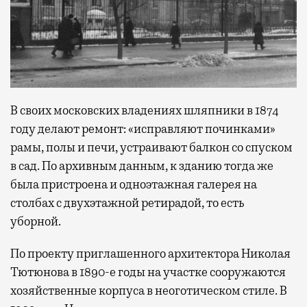
В своих московских владениях шляпники в 1874
году делают ремонт: «исправляют починками»
рамы, полы и печи, устраивают балкон со спуском
в сад. По архивным данным, к зданию тогда же
была пристроена и одноэтажная галерея на
столбах с двухэтажной ретирадой, то есть
уборной.
По проекту приглашенного архитектора Николая
Тютюнова в 1890-е годы на участке сооружаются
хозяйственные корпуса в неоготическом стиле. В