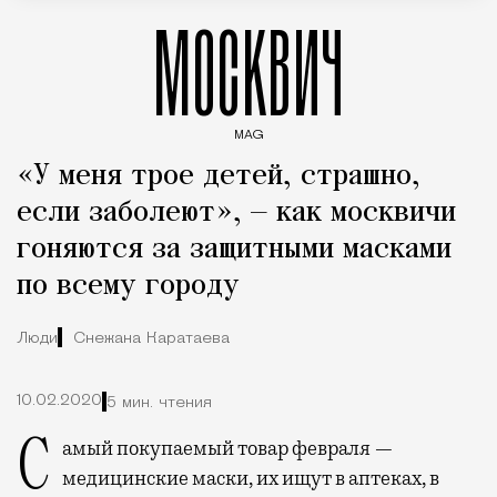
МОСКВИЧ
MAG
Введите ключевые слова для поиска статей
«У меня трое детей, страшно,
если заболеют», — как москвичи
гоняются за защитными масками
по всему городу
Люди
Снежана Каратаева
10.02.2020
5 мин. чтения
Самый покупаемый товар февраля —
медицинские маски, их ищут в аптеках, в