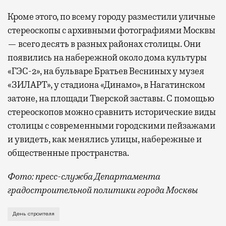
Кроме этого, по всему городу разместили уличные
стереоскопы с архивными фотографиями Москвы
— всего десять в разных районах столицы. Они
появились на набережной около дома культуры
«ГЭС-2», на бульваре Братьев Весниных у музея
«ЗИЛАРТ», у стадиона «Динамо», в Нагатинском
затоне, на площади Тверской заставы. С помощью
стереоскопов можно сравнить исторические виды
столицы с современными городскими пейзажами
и увидеть, как менялись улицы, набережные и
общественные пространства.
Фото: пресс-служба Департамента
градостроительной политики города Москвы
В этом году профессиональный праздник День строи
День строителя