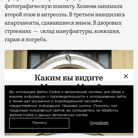
фотографическую комнату. Хозяева занимали
второй этаж и антресоль. В третьем находились
апартаменты, сдававшиеся внаем. В дворовых
строениях — склад мануфактуры, конюшня,
гараж и погреба.
×
Мы используем файлы Сookie и метрические системы для сбора и
Уведомление 
анализа информации о производительности и использовании сайта,
а также для улучшения и индивидуальной настройки
предоставления информации. Нажимая кнопку «Принять» или
продолжая пользоваться сайтом, вы соглашаетесь на обработку
файлов Cookie и данных метрических систем.
Принять
Подробнее