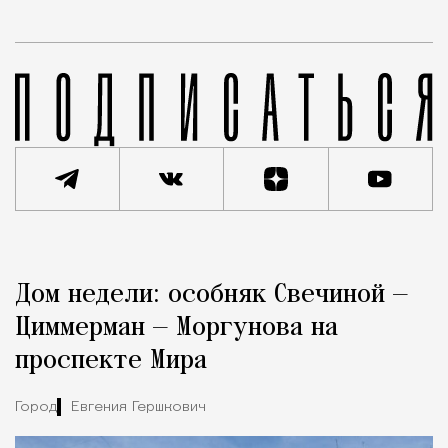
Реклама
Редакция Москвич Mag
Дом недели: особняк Свечиной —
Город
Циммерман — Моргунова на
проспекте Мира
Город
Евгения Гершкович