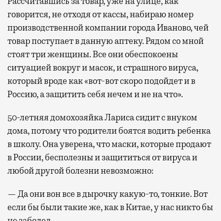
Рассчитавшись за товар, уже на улице, как
говорится, не отходя от кассы, набираю номер
производственной компании города Иваново, чей
товар поступает в данную аптеку. Рядом со мной
стоят три женщины. Все они обеспокоены
ситуацией вокруг и масок, и страшного вируса,
который вроде как «вот-вот скоро подойдет и в
Россию, а защитить себя нечем и не на что».
50-летняя домохозяйка Лариса сидит с внуком
дома, потому что родители боятся водить ребенка
в школу. Она уверена, что маски, которые продают
в России, бесполезны и защититься от вируса и
любой другой болезни невозможно:
— Да они вон все в дырочку какую-то, тонкие. Вот
если бы были такие же, как в Китае, у нас никто бы
не заболел.