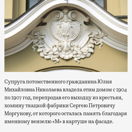
Супруга потомственного гражданина Юлия
Михайловна Николаева владела этим домом с 1904
по 1907 год, перепродав его выходцу из крестьян,
хозяину ткацкой фабрики Сергею Петровичу
Моргунову, от которого осталась память благодаря
именному вензелю «М» в картуше на фасаде.