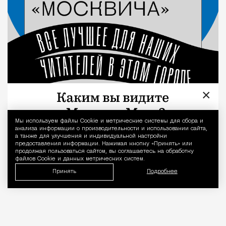
×
Мы используем файлы Сookie и метрические системы для сбора и
Уведомление 
анализа информации о производительности и использовании сайта,
а также для улучшения и индивидуальной настройки
предоставления информации. Нажимая кнопку «Принять» или
продолжая пользоваться сайтом, вы соглашаетесь на обработку
файлов Cookie и данных метрических систем.
Принять
Подробнее
«Врачей нельзя проверять, как