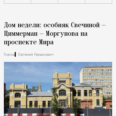
Реклама
Редакция Москвич Mag
Дом недели: особняк Свечиной —
Город
Циммерман — Моргунова на
проспекте Мира
Город
Евгения Гершкович