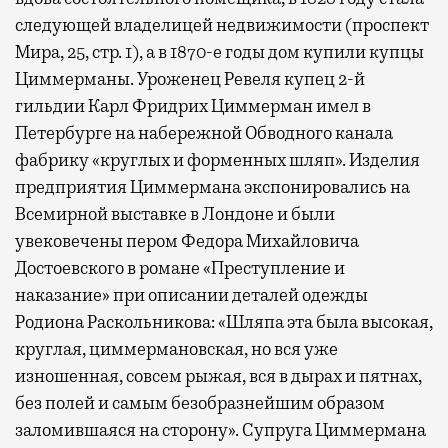
следующей владелицей недвижимости (проспект
Мира, 25, стр. 1), а в 1870-е годы дом купили купцы
Циммерманы. Уроженец Ревеля купец 2-й
гильдии Карл Фридрих Циммерман имел в
Петербурге на набережной Обводного канала
фабрику «круглых и форменных шляп». Изделия
предприятия Циммермана экспонировались на
Всемирной выставке в Лондоне и были
увековечены пером Федора Михайловича
Достоевского в романе «Преступление и
наказание» при описании деталей одежды
Родиона Раскольникова: «Шляпа эта была высокая,
круглая, циммермановская, но вся уже
изношенная, совсем рыжая, вся в дырах и пятнах,
без полей и самым безобразнейшим образом
заломившаяся на сторону». Супруга Циммермана