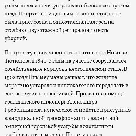
рамы, полы и печи, устраивают балкон со спуском
в сад. По архивным данным, к зданию тогда же
была пристроена и одноэтажная галерея на
столбах с двухэтажной ретирадой, то есть
уборной.
По проекту приглашенного архитектора Николая
Тютюнова в 1890-е годы на участке сооружаются
хозяйственные корпуса в неоготическом стиле. В
1902 году Циммерманы решают, что жилище
морально устарело и неплохо бы его переделать в
соответствии с новой модой. Призвав на помощь
гражданского инженера Александра
Гребенщикова, купеческое семейство приступило
к кардинальной трансформации лаконичной
ампирной городской усадьбы в элегантный
особняк в стиле модерн. Первым делом