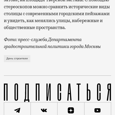
стереоскопов можно сравнить исторические виды
столицы с современными городскими пейзажами
и увидеть, как менялись улицы, набережные и
общественные пространства.
Фото: пресс-служба Департамента
градостроительной политики города Москвы
В этом году профессиональный праздник День строи
День строителя