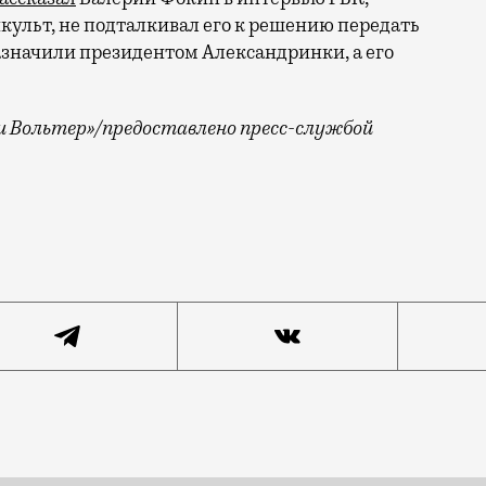
нкульт, не подталкивал его к решению передать
назначили президентом Александринки, а его
и Вольтер»/предоставлено пресс-службой
го театра в Москве — большие гастроли петербургског