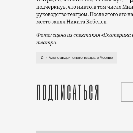
подчеркнув, что никто, в том числе Ми
руководство театром. После этого его 
место занял Никита Кобелев.
Фото: сцена из спектакля «Екатерина 
театра
Сегодня начинаются Дни Александринско
Дни Александринского театра в Москве
Подписаться
Статья
Маргарита Бессонова