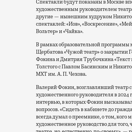
Спектакли будут показаны в Москве вп
художественным руководителем театра
другие — нынешним худруком Никитой
спектаклей: «Иов», «Воскресение», «Ме
Вольтер» и «Чайка».
В рамках образовательной программы
Щербатова «Чужой театр» о закрытии Г
Фокина и Дмитрия Трубочкина «Текст и
Толстого с Павлом Басинским и Никито
МХТ им. А. П. Чехова.
Валерий Фокин, возглавлявший театр с
художественного руководителя в 2024 
интервью, в которых Фокин высказывал
вопросов. «Сидеть в кабинете до гражд
всегда думал о преемнике, о том, кого 
художественное руководство для того, 
театра, но, естественно, по-своему», —
р