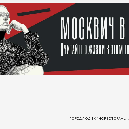
ГОРОД
ЛЮДИ
КИНО
РЕСТОРАНЫ 