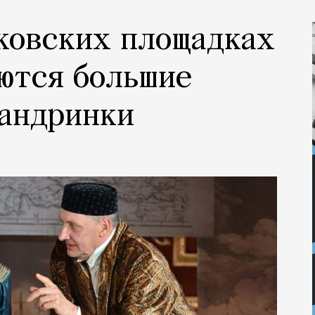
ковских площадках
ются большие
сандринки