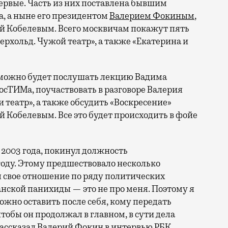
ервые. Часть из них поставлена бывшим
, а ныне его президентом
Валерием Фокиным
,
 Кобелевым. Всего москвичам покажут пять
йерхольд. Чужой театр», а также «Екатерина и
 можно будет послушать лекцию Вадима
осТИМа, поучаствовать в разговоре Валерия
 театр», а также обсудить «Воскресение»
й Кобелевым. Все это будет происходить в фойе
 2003 года, покинул должность
году. Этому предшествовало несколько
 свое отношение по ряду политических
анской панихиды — это не про меня. Поэтому я
можно оставить после себя, кому передать
чтобы он продолжал в главном, в сути дела
ассказал
Валерий Фокин в интервью РБК,