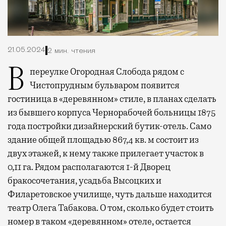
21.05.2024
2 мин. чтения
В переулке Огородная Слобода рядом с
Чистопрудным бульваром появится
гостиница в «деревянном» стиле, в планах сделать
из бывшего корпуса Чернорабочей больницы 1875
года постройки дизайнерский бутик-отель.
Само
здание общей площадью 867,4 кв. м состоит из
двух этажей, к нему также прилегает участок в
0,11 га. Рядом располагаются 1-й Дворец
бракосочетания, усадьба Высоцких и
Филаретовское училище, чуть дальше находится
театр Олега Табакова. О том, сколько будет стоить
номер в таком «деревянном» отеле, остается