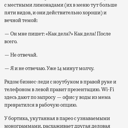
с местными лимонадами (их в меню тут больше
пяти видов, и они действительно хороши) и
вечной темой:
— Он мне пишет: «Как дела?» Как дела! После
всего.
— Не отвечай.
— Я и не отвечаю. Уже 14 минут молчу.
Рядом бизнес-леди с ноутбуком в правой руке и
телефоном в левой правит презентацию. Wi-Fi
здесь дают по запросу — офис у воды из мема
превратился в рабочую опцию.
У бортика, укутанная в парео с узнаваемыми
монограммами, расхаживает другая деловая