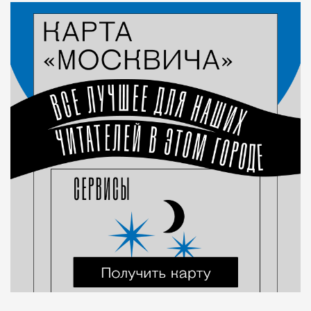
Город