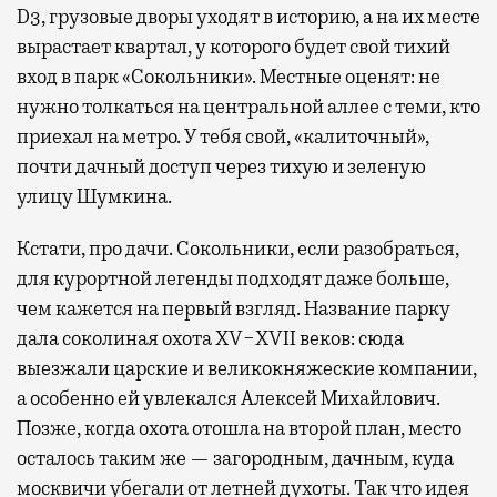
D3, грузовые дворы уходят в историю, а на их месте
вырастает квартал, у которого будет свой тихий
вход в парк «Сокольники». Местные оценят: не
нужно толкаться на центральной аллее с теми, кто
приехал на метро. У тебя свой, «калиточный»,
почти дачный доступ через тихую и зеленую
улицу Шумкина.
Кстати, про дачи. Сокольники, если разобраться,
для курортной легенды подходят даже больше,
чем кажется на первый взгляд. Название парку
дала соколиная охота XV−XVII веков: сюда
выезжали царские и великокняжеские компании,
а особенно ей увлекался Алексей Михайлович.
Позже, когда охота отошла на второй план, место
осталось таким же — загородным, дачным, куда
москвичи убегали от летней духоты. Так что идея