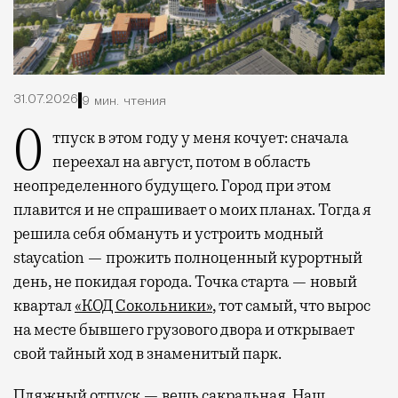
31.07.2026
9 мин. чтения
Отпуск в этом году у меня кочует: сначала
переехал на август, потом в область
неопределенного будущего. Город при этом
плавится и не спрашивает о моих планах. Тогда я
решила себя обмануть и устроить модный
staycation — прожить полноценный курортный
день, не покидая города. Точка старта — новый
квартал
«КОД Сокольники»
, тот самый, что вырос
на месте бывшего грузового двора и открывает
свой тайный ход в знаменитый парк.
Пляжный отпуск — вещь сакральная. Наш