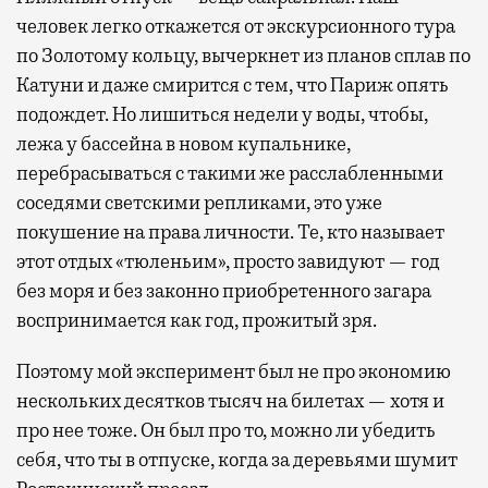
человек легко откажется от экскурсионного тура
по Золотому кольцу, вычеркнет из планов сплав по
Катуни и даже смирится с тем, что Париж опять
подождет. Но лишиться недели у воды, чтобы,
лежа у бассейна в новом купальнике,
перебрасываться с такими же расслабленными
соседями светскими репликами, это уже
покушение на права личности. Те, кто называет
этот отдых «тюленьим», просто завидуют — год
без моря и без законно приобретенного загара
воспринимается как год, прожитый зря.
Поэтому мой эксперимент был не про экономию
нескольких десятков тысяч на билетах — хотя и
про нее тоже. Он был про то, можно ли убедить
себя, что ты в отпуске, когда за деревьями шумит