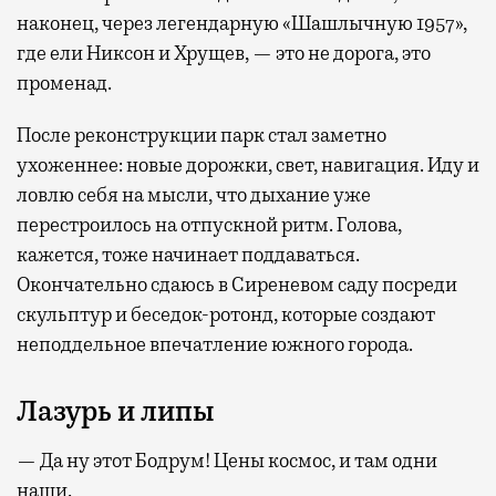
наконец, через легендарную «Шашлычную 1957»,
где ели Никсон и Хрущев, — это не дорога, это
променад.
После реконструкции парк стал заметно
ухоженнее: новые дорожки, свет, навигация. Иду и
ловлю себя на мысли, что дыхание уже
перестроилось на отпускной ритм. Голова,
кажется, тоже начинает поддаваться.
Окончательно сдаюсь в Сиреневом саду посреди
скульптур и беседок-ротонд, которые создают
неподдельное впечатление южного города.
Лазурь и липы
— Да ну этот Бодрум! Цены космос, и там одни
наши.