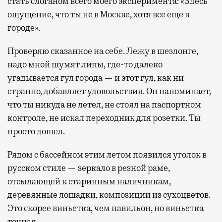
стать слоганом всего моего эксперимента: «Здесь
ощущение, что ты не в Москве, хотя все еще в
городе».
Проверяю сказанное на себе. Лежу в шезлонге,
надо мной шумят липы, где-то далеко
угадывается гул города — и этот гул, как ни
странно, добавляет удовольствия. Он напоминает,
что ты никуда не летел, не стоял на паспортном
контроле, не искал переходник для розетки. Ты
просто дошел.
Рядом с бассейном этим летом появился уголок в
русском стиле — зеркало в резной раме,
отсылающей к старинным наличникам,
деревянные лошадки, композиции из сухоцветов.
Это скорее виньетка, чем павильон, но виньетка
точная.