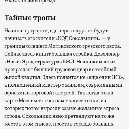
Ростокинский проезд.
Тайные тропы
Начинаю утро там, где через пару лет будут
начинать его жители «КОД Сокольники» — у
границы бывшего Митьковского грузового двора.
Сейчас здесь кипит большая стройка. Девелопер
«Новая Эра», структура «РЖД-Недвижимости»,
превращает бывший грузовой двор в семейный
жилой квартал. Здесь появится не «еще один ЖК»,
а полноценный кластер с жильем, современными
офисами и торговой галереей. Так когда-то на
карте Москвы только намечались точки, из
которых потом выросли самые желанные адреса
города. Сокольники явно претендуют на то же
место в этом списке, просто в гораздо больших