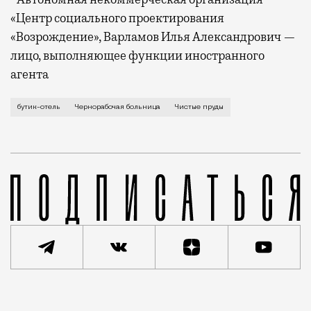
«Центр социального проектирования
«Возрождение», Варламов Илья Александрович —
лицо, выполняющее функции иностранного
агента
В переулке Огородная Слобода рядом с Чистопрудным
бутик-отель
Чернорабочая больница
Чистые пруды
Статья
Андрей Молчанов