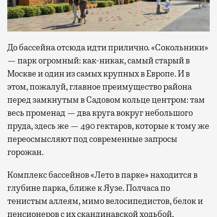
До бассейна отсюда идти прилично. «Сокольники»
— парк огромный: как-никак, самый старый в
Москве и один из самых крупных в Европе. И в
этом, пожалуй, главное преимущество района
перед замкнутым в Садовом кольце центром: там
весь променад — два круга вокруг небольшого
пруда, здесь же — 490 гектаров, которые к тому же
переосмысляют под современные запросы
горожан.
Комплекс бассейнов «Лето в парке» находится в
глубине парка, ближе к Яузе. Полчаса по
тенистым аллеям, мимо велосипедистов, белок и
пенсионеров с их скандинавской ходьбой,