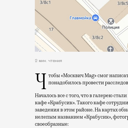
2 мин. чтения
Чтобы «Москвич Mag» смог написать эту новость, сотрудникам галереи «Триумф»
понадобилось провести расследов
Началось все с того, что в галерею ста
кафе «Крабусик». Такого кафе сотрудни
заведения в этом районе. На картах о
нелепым названием «Крабусик», фотог
своеобразные: