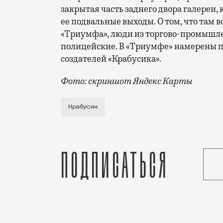
закрытая часть заднего двора галереи,
ее подвальные выходы. О том, что там в
«Триумфа», люди из торгово-промышле
полицейские. В «Триумфе» намерены п
создателей «Крабусика».
Фото: скриншот Яндекс Карты
Чтобы «Москвич Mag» смог написать эту
Крабусик
Подписаться
Статья
Анастасия Барышева