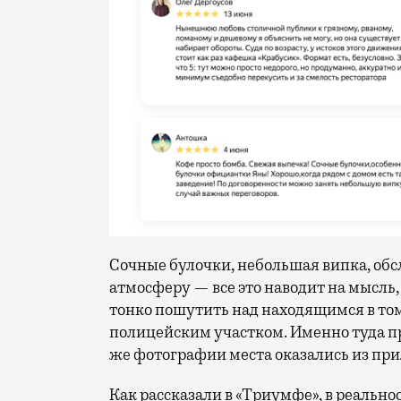
Сочные булочки, небольшая випка, об
атмосферу — все это наводит на мысль
тонко пошутить над находящимся в том 
полицейским участком. Именно туда пр
же фотографии места оказались из при
Как рассказали в «Триумфе», в реально