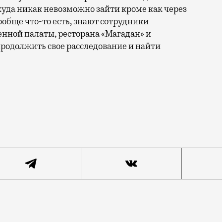
 куда никак невозможно зайти кроме как через
ообще что-то есть, знают сотрудники
нной палаты, ресторана «Магадан» и
родолжить свое расследование и найти
 новость, сотрудникам галереи «Триумф» понадобилось