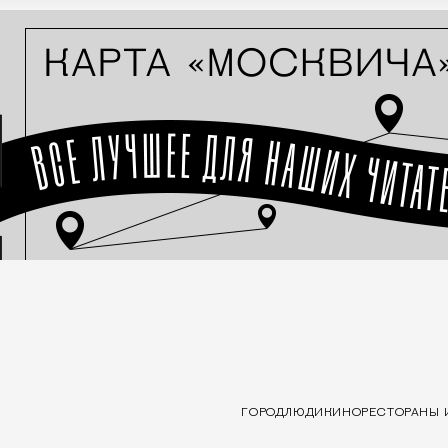
ГОРОД
ЛЮДИ
КИНО
РЕСТОРАНЫ 