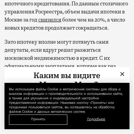
ипотечного кредитования. По данным столичного
управления Росреестра, объем выдачи ипотеки в
Москве за год
снизился
более чем на 20%, а число
новых кредитов продолжает сокращаться.
Зато ипотеку вполне могут потянуть сами
депутаты, если вдруг решат разжиться
московской недвижимостью в кредит. С их
официальными зарплатами, которые как раз
×
приближаются к полумиллиону в месяц,
депутаты регулярно
фигурируют
в топе
переоцененных профессий по данным
Мы используем файлы Сookie и метрические системы для сбора и
Уведомление 
анализа информации о производительности и использовании сайта,
соцопросов. А под занавес текущего созыва
а также для улучшения и индивидуальной настройки
предоставления информации. Нажимая кнопку «Принять» или
руководство Думы еще и пообещало
раздат
ь
продолжая пользоваться сайтом, вы соглашаетесь на обработку
файлов Cookie и данных метрических систем.
парламентариям 2 млрд рублей (сэкономленные в
Принять
Подробнее
бюджете нижней палаты) в виде премий.