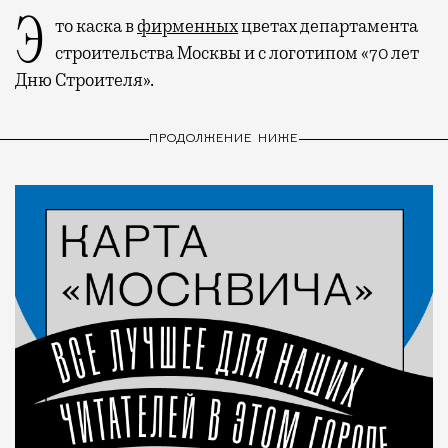
Это каска в
фирменных
цветах департамента
строительства Москвы и с логотипом «70 лет
Дню Строителя».
ПРОДОЛЖЕНИЕ НИЖЕ