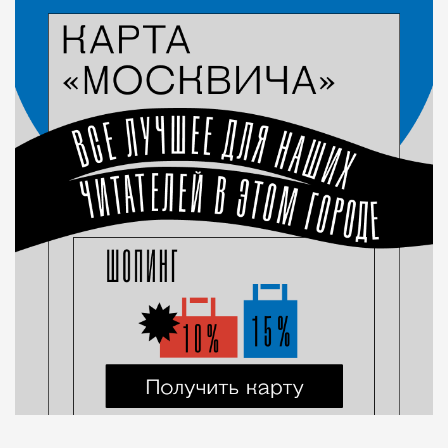
Город