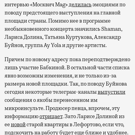
интервью «Москвич Mag»
делилась
эмоциями по
поводу предстоящего выступления на главной
площади страны. Помимо нее в программе
необыкновенного концерта значились Shaman,
Лариса Долина, Татьяна Куртукова, Александр
Буйнов, группа Ay Yola и другие артисты.
Причем по новому адресу пока переподтверждено
лишь участие Бабкиной. В остальной части списка
явно возможны изменения, и не только из-за
размера новой площадки. Так, по поводу Буйнова
сегодня некоторые телеграм-каналы
выпустили
сообщения о якобы перенесенном им
микроинсульте. Продюсер певца, впрочем, эту
информацию
отрицает
. Зато Ларисе Долиной из
ее
новой
старой квартиры в Лефортово, если что,
подскочить на работу будет еще ближе и удобнее.