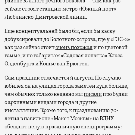
районе Южного речного вокзала — там как раз
сейчас строят станцию метро «Южный порт»
Люблинско-Дмитровской линии.
Еще концептуальней было бы, если бы каску
добуксировали до Болотного острова, где у «ГЭС-2»
как раз сейчас стоит
очень похожая
и по цветовой
гамме, и по габаритам «Садовая лопатка» Класа
Олденбурга и Кошье ван Брюгген.
Сам праздник отмечается 9 августа. По случаю
юбилея он на улицах города заметен куда больше,
чем обычно: только недавно мы
писали
про будки
с архивными видами города и другие
инсталляции. Кроме того, к празднованию 70-
летия в павильоне «Макет Москвы» на ВДНХ
обещают целую праздничную спецпрограмму:
презентацию текущих градостроительных