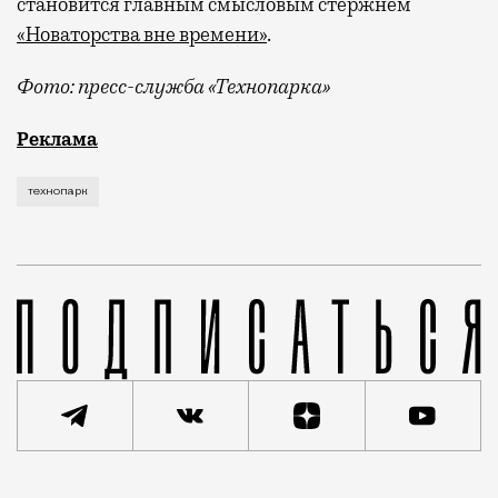
становится главным смысловым стержнем
«Новаторства вне времени»
.
Фото: пресс-служба «Технопарка»
Рекламные кампании техники редко выходят за рамк
Реклама
технопарк