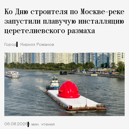
Реклама
Редакция Москвич Mag
Ко Дню строителя по Москве-реке
Город
запустили плавучую инсталляцию
церетелиевского размаха
Город
Кирилл Романов
06.08.2026
1 мин. чтения