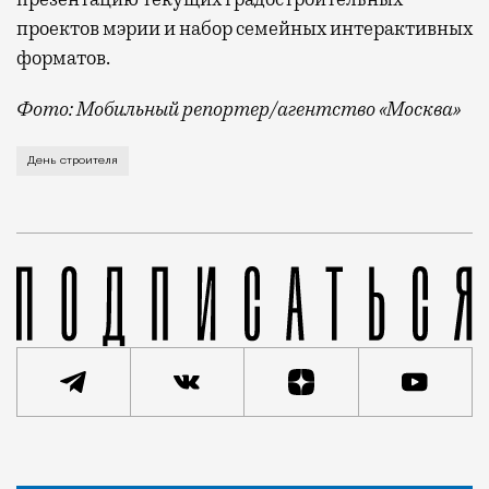
проектов мэрии и набор семейных интерактивных
форматов.
Фото: Мобильный репортер/агентство «Москва»
Это каска в фирменных цветах департамента строит
День строителя
Статья
Кирилл Романов