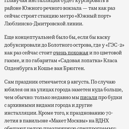
Плавучая инсталляция будет курсировать в
районе Южного речного вокзала — там как раз
сейчас строят станцию метро «Южный порт»
Люблинско-Дмитровской линии.
Еще концептуальней было бы, если бы каску
добуксировали до Болотного острова, где у «ГЭС-2»
Современный путешественник часто берет
как раз сейчас стоит
очень похожая
и по цветовой
с собой не только чемодан, но и ноутбук.
гамме, и по габаритам «Садовая лопатка» Класа
А ожидание рейса все чаще превращается
Олденбурга и Кошье ван Брюгген.
не в потерянное время, а в возможность
Сам праздник отмечается 9 августа. По случаю
спокойно закончить дела или спланировать
активности в путешествии, например
юбилея он на улицах города заметен куда больше,
забронировать нужные билеты и рестораны.
чем обычно: только недавно мы
писали
про будки
с архивными видами города и другие
инсталляции. Кроме того, к празднованию 70-
летия в павильоне «Макет Москвы» на ВДНХ
Бизнес-зал становится местом, где можно
обещают целую праздничную спецпрограмму:
провести переговоры, поработать или просто