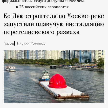
формальностей.
Услуга доступна более чем
в 25 российских аэропортах.
Tcпециальный проектКаждый москвич знает — отпуск нач
Ко Дню строителя по Москве-реке
запустили плавучую инсталляцию
церетелиевского размаха
Город
Кирилл Романов