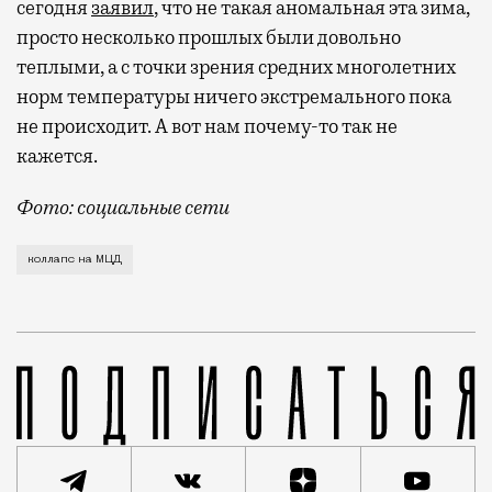
сегодня
заявил
, что не такая аномальная эта зима,
просто несколько прошлых были довольно
теплыми, а с точки зрения средних многолетних
норм температуры ничего экстремального пока
не происходит. А вот нам почему-то так не
кажется.
Фото: социальные сети
Сегодня вечером Курско-Рижский диаметр снова рабо
коллапс на МЦД