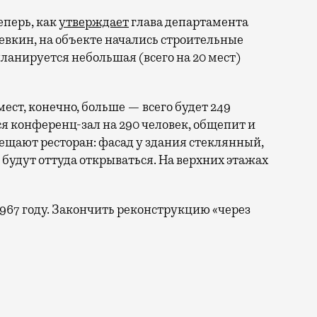
еперь, как
утверждает
глава департамента
вкин, на объекте начались строительные
планируется небольшая (всего на 20 мест)
мест, конечно, больше — всего будет 249
я конференц-зал на 290 человек, общепит и
ещают ресторан: фасад у здания стеклянный,
е будут оттуда открываться. На верхних этажах
 1967 году. Закончить реконструкцию «через
й бренд не выйдет: четырехзвездочная гостиница, как 