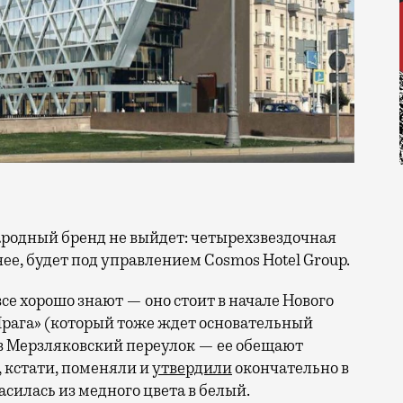
нее, будет под управлением Cosmos Hotel Group.
се хорошо знают — оно стоит в начале Нового
Прага» (который тоже ждет основательный
 в Мерзляковский переулок — ее обещают
, кстати, поменяли и
утвердили
окончательно в
асилась из медного цвета в белый.