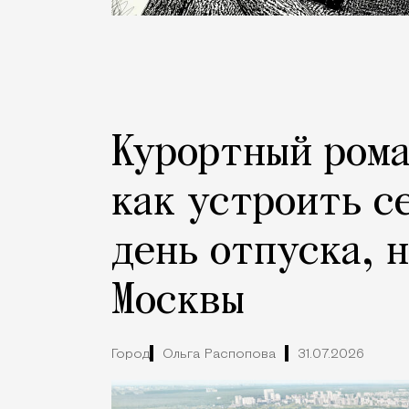
Курортный рома
как устроить с
день отпуска, 
Москвы
Город
Ольга Распопова
31.07.2026