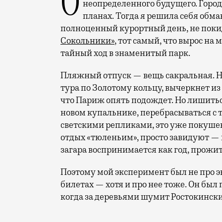
Отпуск в этом году у меня кочует: сначала переехал на август, потом в область
неопределенного будущего. Город
планах. Тогда я решила себя обм
полноценный курортный день, не покид
Сокольники»
, тот самый, что вырос на
тайный ход в знаменитый парк.
Пляжный отпуск — вещь сакральная. Н
тура по Золотому кольцу, вычеркнет из
что Париж опять подождет. Но лишиться
новом купальнике, перебрасываться с
светскими репликами, это уже покушени
отдых «тюленьим», просто завидуют — 
загара воспринимается как год, прожит
Поэтому мой эксперимент был не про э
билетах — хотя и про нее тоже. Он был п
когда за деревьями шумит Ростокински