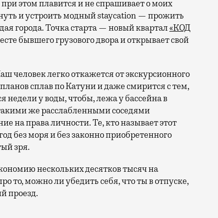
 при этом плавится и не спрашивает о моих
ануть и устроить модный staycation — прожить
ая города. Точка старта — новый квартал
«КОД
 месте бывшего грузового двора и открывает свой
аш человек легко откажется от экскурсионного
 планов сплав по Катуни и даже смирится с тем,
 недели у воды, чтобы, лежа у бассейна в
 такими же расслабленными соседями
е на права личности. Те, кто называет этот
год без моря и без законно приобретенного
ый зря.
кономию нескольких десятков тысяч на
ро то, можно ли убедить себя, что ты в отпуске,
й проезд.