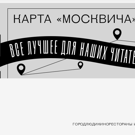
ГОРОД
ЛЮДИ
КИНО
РЕСТОРАНЫ 