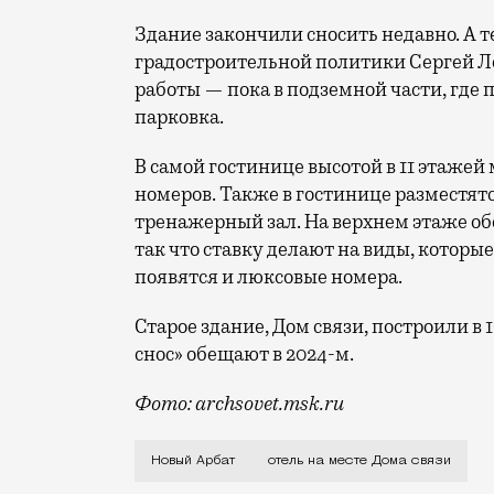
Здание закончили сносить недавно. А т
градостроительной политики Сергей Ле
работы — пока в подземной части, где 
парковка.
В самой гостинице высотой в 11 этажей 
номеров. Также в гостинице разместятс
тренажерный зал. На верхнем этаже об
так что ставку делают на виды, которы
появятся и люксовые номера.
Старое здание, Дом связи, построили в
снос» обещают в 2024-м.
Фото: archsovet.msk.ru
Из этого проекта никакой международны
Новый Арбат
отель на месте Дома связи