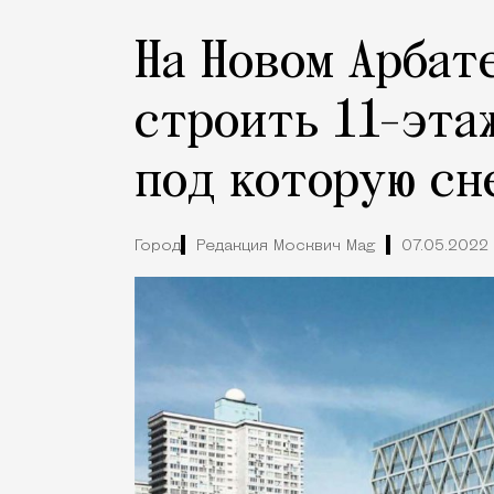
На Новом Арбат
строить 11-эта
под которую сн
Город
Редакция Москвич Mag
07.05.2022