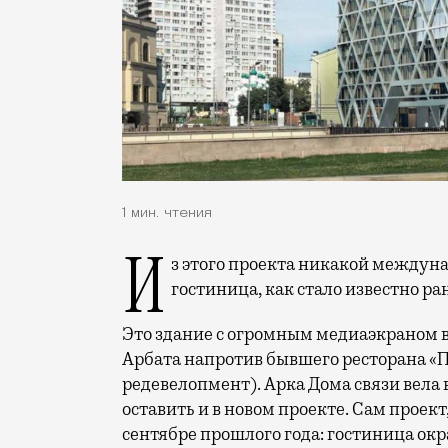
1 мин. чтения
Из этого проекта никакой международный бренд не выйдет: четырехзвездочная
гостиница, как стало известно ра
Это здание с огромным медиаэкраном в
Арбата напротив бывшего ресторана «
редевелопмент). Арка Дома связи вела
оставить и в новом проекте. Сам проект
сентябре прошлого года: гостиница окр