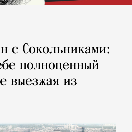
н с Сокольниками:
ебе полноценный
не выезжая из