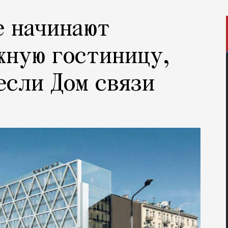
е начинают
жную гостиницу,
если Дом связи