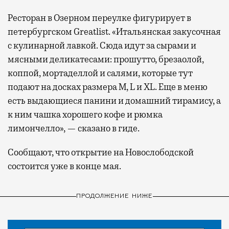
Ресторан в Озерном переулке фигурирует в
петербургском Greatlist. «Итальянская закусочная
с кулинарной лавкой. Сюда идут за сырами и
мясными деликатесами: прошутто, брезаолой,
коппой, мортаделлой и салями, которые тут
подают на досках размера M, L и XL. Еще в меню
есть выдающиеся панини и домашний тирамису, а
к ним чашка хорошего кофе и рюмка
лимончелло», — сказано в гиде.
Сообщают, что открытие на Новослободской
состоится уже в конце мая.
ПРОДОЛЖЕНИЕ НИЖЕ