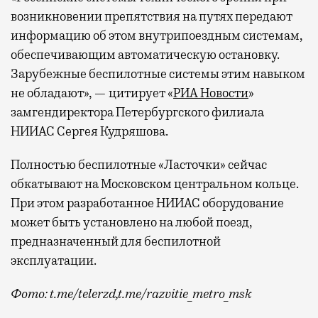
возникновении препятствия на путях передают
гаваней. На некоторых вокзалах — тоже.
информацию об этом внутрипоездным системам,
Лаунжи доступны на Ленинградском,
обеспечивающим автоматическую остановку.
Павелецком, Казанском, Ярославском
и Курском вокзалах.
Попасть в бизнес-залы
Зарубежные беспилотные системы этим навыком
могут держатели карт Mir Supreme. Причем
не обладают», — цитирует «
РИА Новости
»
не только в столице. Всего доступно более
замгендиректора Петербургского филиала
1000 бизнес-залов по всему миру.
НИИАС Сергея Кудряшова.
Полностью беспилотные «Ласточки» сейчас
обкатывают на Московском центральном кольце.
При этом разработанное НИИАС оборудование
может быть установлено на любой поезд,
предназначенный для беспилотной
эксплуатации.
Фото: t.me/telerzd,t.me/razvitie_metro_msk