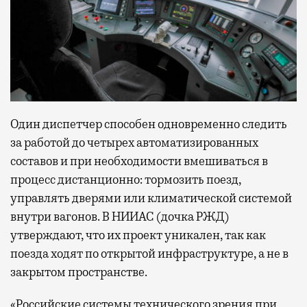
Современный путешественник часто берет
с собой не только чемодан, но и ноутбук.
А ожидание рейса все чаще превращается
не в потерянное время, а в возможность
спокойно закончить дела или спланировать
Один диспетчер способен одновременно следить
активности в путешествии, например
забронировать нужные билеты и рестораны.
за работой до четырех автоматизированных
составов и при необходимости вмешиваться в
процесс дистанционно: тормозить поезд,
управлять дверями или климатической системой
Бизнес-зал становится местом, где можно
внутри вагонов. В НИИАС (дочка РЖД)
провести переговоры, поработать или просто
утверждают, что их проект уникален, так как
выпить кофе, наблюдая сквозь панорамные
окна за тем, как взлетают и садятся
поезда ходят по открытой инфраструктуре, а не в
самолеты. В Москве нет недостатка
закрытом пространстве.
в лаунжах. В аэропортах их обычно
«Российские системы технического зрения при
несколько — в разных зонах воздушных