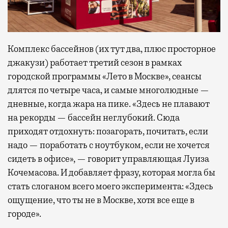
Комплекс бассейнов (их тут два, плюс просторное
джакузи) работает третий сезон в рамках
городской программы «Лето в Москве», сеансы
длятся по четыре часа, и самые многолюдные —
дневные, когда жара на пике. «Здесь не плавают
на рекорды — бассейн неглубокий. Сюда
приходят отдохнуть: позагорать, почитать, если
надо — поработать с ноутбуком, если не хочется
сидеть в офисе», — говорит управляющая Луиза
Кочемасова. И добавляет фразу, которая могла бы
стать слоганом всего моего эксперимента: «Здесь
ощущение, что ты не в Москве, хотя все еще в
городе».