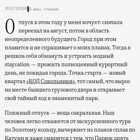
31.07.2026
9 мин. чтения
Отпуск в этом году у меня кочует: сначала
переехал на август, потом в область
неопределенного будущего. Город при этом
плавится и не спрашивает о моих планах. Тогда я
решила себя обмануть и устроить модный
staycation — прожить полноценный курортный
день, не покидая города. Точка старта — новый
квартал
«КОД Сокольники»
, тот самый, что вырос
на месте бывшего грузового двора и открывает
свой тайный ход в знаменитый парк.
Пляжный отпуск — вещь сакральная. Наш
человек легко откажется от экскурсионного тура
по Золотому кольцу, вычеркнет из планов сплав по
Катуни и даже смирится с тем, что Париж опять