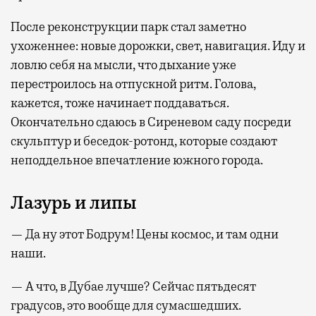
После реконструкции парк стал заметно
ухоженнее: новые дорожки, свет, навигация. Иду и
ловлю себя на мысли, что дыхание уже
перестроилось на отпускной ритм. Голова,
кажется, тоже начинает поддаваться.
Окончательно сдаюсь в Сиреневом саду посреди
скульптур и беседок-ротонд, которые создают
неподдельное впечатление южного города.
Лазурь и липы
— Да ну этот Бодрум! Цены космос, и там одни
наши.
— А что, в Дубае лучше? Сейчас пятьдесят
градусов, это вообще для сумасшедших.