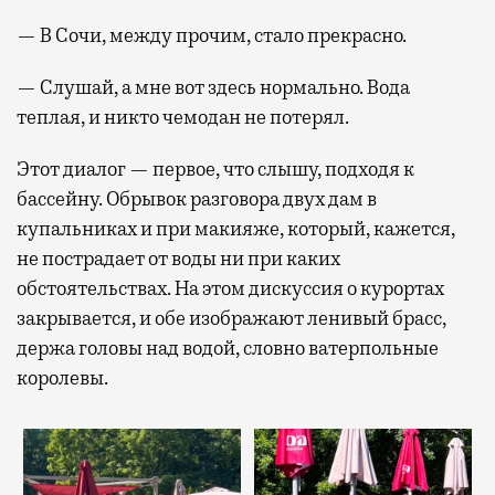
— В Сочи, между прочим, стало прекрасно.
— Слушай, а мне вот здесь нормально. Вода
теплая, и никто чемодан не потерял.
Этот диалог — первое, что слышу, подходя к
бассейну. Обрывок разговора двух дам в
купальниках и при макияже, который, кажется,
не пострадает от воды ни при каких
обстоятельствах. На этом дискуссия о курортах
закрывается, и обе изображают ленивый брасс,
держа головы над водой, словно ватерпольные
королевы.