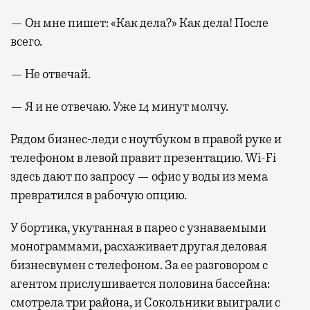
— Он мне пишет: «Как дела?» Как дела! После
всего.
— Не отвечай.
— Я и не отвечаю. Уже 14 минут молчу.
Рядом бизнес-леди с ноутбуком в правой руке и
телефоном в левой правит презентацию. Wi-Fi
здесь дают по запросу — офис у воды из мема
превратился в рабочую опцию.
У бортика, укутанная в парео с узнаваемыми
монограммами, расхаживает другая деловая
бизнесвумен с телефоном. За ее разговором с
агентом прислушивается половина бассейна:
смотрела три района, и Сокольники выиграли с