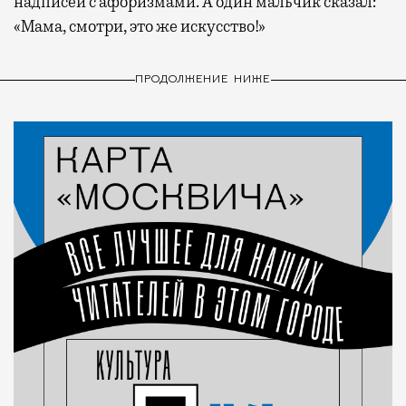
надписей с афоризмами. А один мальчик сказал:
«Мама, смотри, это же искусство!»
ПРОДОЛЖЕНИЕ НИЖЕ