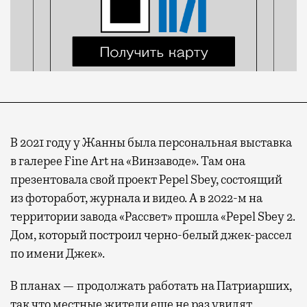
В 2021 году у Жанны была персональная выставка
в галерее Fine Art на «Винзаводе». Там она
презентовала свой проект Pepel Sbey, состоящий
из фоторабот, журнала и видео. А в 2022-м на
территории завода «Рассвет» прошла «Pepel Sbey 2.
Дом, который построил черно-белый джек-рассел
по имени Джек».
В планах — продолжать работать на Патриарших,
так что местные жители еще не раз увидят