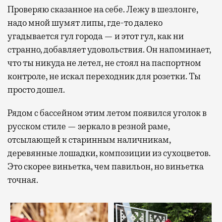
Проверяю сказанное на себе. Лежу в шезлонге,
надо мной шумят липы, где-то далеко
угадывается гул города — и этот гул, как ни
странно, добавляет удовольствия. Он напоминает,
что ты никуда не летел, не стоял на паспортном
контроле, не искал переходник для розетки. Ты
просто дошел.
Рядом с бассейном этим летом появился уголок в
русском стиле — зеркало в резной раме,
отсылающей к старинным наличникам,
деревянные лошадки, композиции из сухоцветов.
Это скорее виньетка, чем павильон, но виньетка
точная.