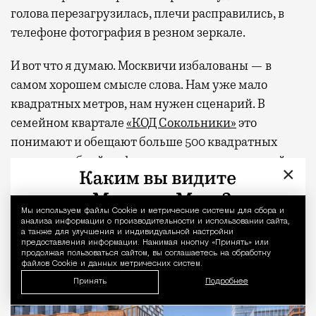
голова перезагрузилась, плечи расправились, в
телефоне фотография в резном зеркале.
И вот что я думаю. Москвичи избалованы — в
самом хорошем смысле слова. Нам уже мало
квадратных метров, нам нужен сценарий. В
семейном квартале
«КОД Сокольники»
это
понимают и обещают больше 500 квадратных
метров клубной инфраструктуры для жителей
×
дома — коворкинг, общественную гостиную,
фитнес-студию, многофункциональное арт-
Мы используем файлы Сookie и метрические системы для сбора и
Уведомление 
пространство и двухуровневую «игровую» для
анализа информации о производительности и использовании сайта,
а также для улучшения и индивидуальной настройки
детей. А снаружи, через свой тихий вход, будет
предоставления информации. Нажимая кнопку «Принять» или
легендарный парк со всем его курортным
продолжая пользоваться сайтом, вы соглашаетесь на обработку
файлов Cookie и данных метрических систем.
хозяйством.
Принять
Подробнее