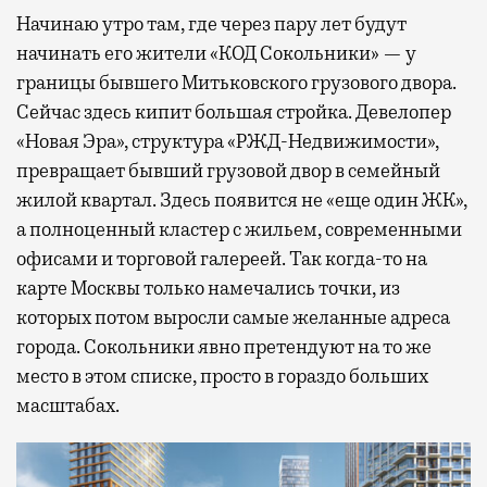
Начинаю утро там, где через пару лет будут
начинать его жители «КОД Сокольники» — у
границы бывшего Митьковского грузового двора.
Сейчас здесь кипит большая стройка. Девелопер
«Новая Эра», структура «РЖД-Недвижимости»,
превращает бывший грузовой двор в семейный
жилой квартал. Здесь появится не «еще один ЖК»,
а полноценный кластер с жильем, современными
офисами и торговой галереей. Так когда-то на
карте Москвы только намечались точки, из
которых потом выросли самые желанные адреса
города. Сокольники явно претендуют на то же
место в этом списке, просто в гораздо больших
масштабах.