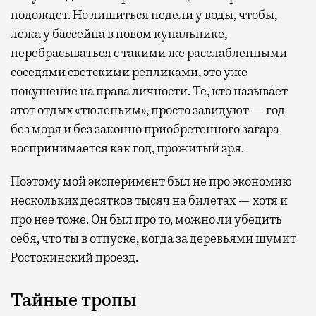
подождет. Но лишиться недели у воды, чтобы,
лежа у бассейна в новом купальнике,
перебрасываться с такими же расслабленными
соседями светскими репликами, это уже
покушение на права личности. Те, кто называет
этот отдых «тюленьим», просто завидуют — год
без моря и без законно приобретенного загара
воспринимается как год, прожитый зря.
Поэтому мой эксперимент был не про экономию
нескольких десятков тысяч на билетах — хотя и
про нее тоже. Он был про то, можно ли убедить
себя, что ты в отпуске, когда за деревьями шумит
Ростокинский проезд.
Тайные тропы