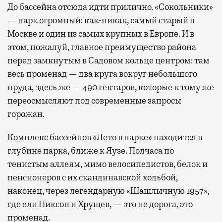
До бассейна отсюда идти прилично. «Сокольники»
— парк огромный: как-никак, самый старый в
Москве и один из самых крупных в Европе. И в
этом, пожалуй, главное преимущество района
перед замкнутым в Садовом кольце центром: там
весь променад — два круга вокруг небольшого
пруда, здесь же — 490 гектаров, которые к тому же
переосмысляют под современные запросы
горожан.
Комплекс бассейнов «Лето в парке» находится в
глубине парка, ближе к Яузе. Полчаса по
тенистым аллеям, мимо велосипедистов, белок и
пенсионеров с их скандинавской ходьбой,
наконец, через легендарную «Шашлычную 1957»,
где ели Никсон и Хрущев, — это не дорога, это
променад.