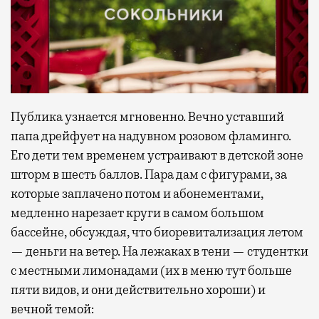
Публика узнается мгновенно. Вечно уставший
папа дрейфует на надувном розовом фламинго.
Его дети тем временем устраивают в детской зоне
шторм в шесть баллов. Пара дам с фигурами, за
которые заплачено потом и абонементами,
медленно нарезает круги в самом большом
бассейне, обсуждая, что биоревитализация летом
— деньги на ветер. На лежаках в тени — студентки
с местными лимонадами (их в меню тут больше
пяти видов, и они действительно хороши) и
вечной темой: