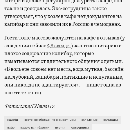
который должен регулярно дежурить в кафе, она
так не и дождалась. Экс-сотрудница также
утверждает, что у хозяев кафе нет документов на
капибар и они завозили их в Россию в чемоданах.
Гости тоже массово жалуются на кафе в отзывах (у
заведения сейчас
2,6 звезды
) за антисанитарию и
плохое содержание капибар, которые
изматываются от длительного общения с детьми.
«В вольере совсем нет места, вода мутная, бассейн
неглубокий, капибары притихшие и испуганные,
они никогда не адаптируются», —
пишет
одна из
посетительниц.
Фото: t.me/ENews112
С момента открытия нового контактного кафе с капи
жалобы
жестокое обращение с животными
заявление
капибары
кафе
кафе с капибарами
клетки
сотрудники