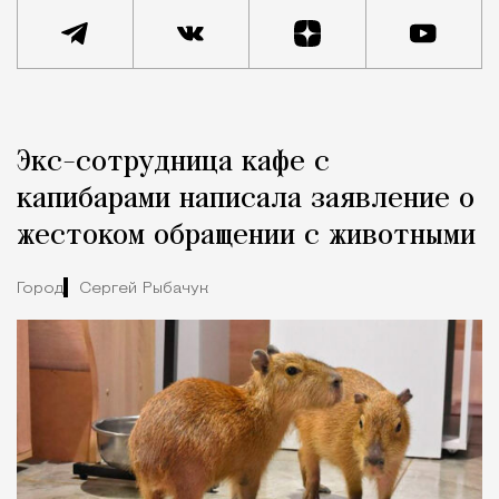
Реклама
Редакция Москвич Mag
Экс-сотрудница кафе с
Город
капибарами написала заявление о
жестоком обращении с животными
Город
Сергей Рыбачук