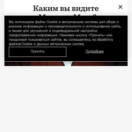
×
Мы используем файлы Сookie и метрические системы для сбора и
Уведомление 
анализа информации о производительности и использовании сайта,
а также для улучшения и индивидуальной настройки
предоставления информации. Нажимая кнопку «Принять» или
продолжая пользоваться сайтом, вы соглашаетесь на обработку
файлов Cookie и данных метрических систем.
Принять
Подробнее
08.08.2026
7 мин. чтения
О рождении за границей благодаря бабушке
Алисе Фрейндлих, о папе, который устраивал
трудотерапию, заставляя убирать за собаками на
улице, об изменениях в театре «На Страстном» и о
своем настоящем семейном кино.