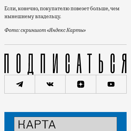
Если, конечно, покупателю повезет больше, чем
нынешнему владельцу.
Фото: скриншот «Яндекс Карты»
Информация о лоте появилась на сайте Российского 
Статья
Кирилл Романов
Город