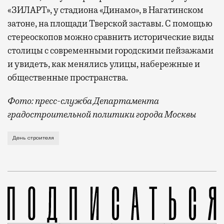
«ЗИЛАРТ», у стадиона «Динамо», в Нагатинском
затоне, на площади Тверской заставы. С помощью
стереоскопов можно сравнить исторические виды
столицы с современными городскими пейзажами
и увидеть, как менялись улицы, набережные и
общественные пространства.
Фото: пресс-служба Департамента
градостроительной политики города Москвы
В этом году профессиональный праздник День строи
День строителя