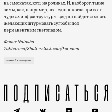
на самокатах, хоть на роликах. И, наоборот, такие
зимы, как, например, последняя, когда при всех
чудесах инфраструктуры вряд ли найдется много
желающих штурмовать сугробы под
перманентным снегопадом.
Фото: Natasha
Zakharova/Shutterstock.com/Fotodom
Об этом рассказал на Международном евразийском ф
зимний кикшеринг