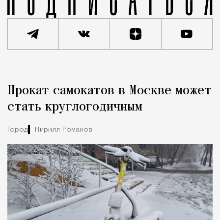
Реклама
Редакция Москвич Mag
Прокат самокатов в Москве может
Город
стать круглогодичным
Город
Кирилл Романов