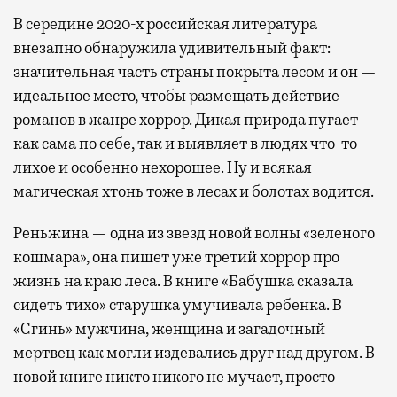
В середине 2020-х российская литература
внезапно обнаружила удивительный факт:
значительная часть страны покрыта лесом и он —
идеальное место, чтобы размещать действие
романов в жанре хоррор. Дикая природа пугает
как сама по себе, так и выявляет в людях что-то
лихое и особенно нехорошее. Ну и всякая
магическая хтонь тоже в лесах и болотах водится.
Реньжина — одна из звезд новой волны «зеленого
кошмара», она пишет уже третий хоррор про
жизнь на краю леса. В книге «Бабушка сказала
сидеть тихо» старушка умучивала ребенка. В
«Сгинь» мужчина, женщина и загадочный
мертвец как могли издевались друг над другом. В
новой книге никто никого не мучает, просто