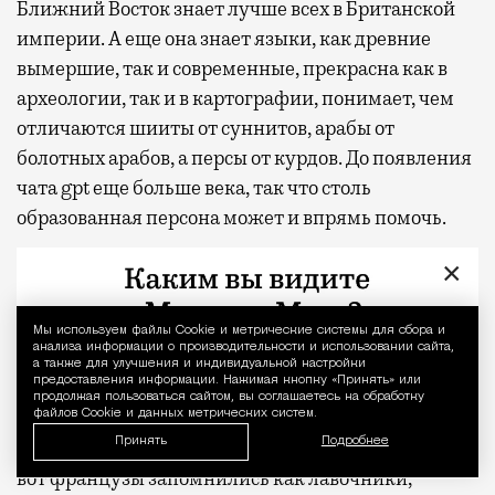
Ближний Восток знает лучше всех в Британской
империи. А еще она знает языки, как древние
вымершие, так и современные, прекрасна как в
археологии, так и в картографии, понимает, чем
отличаются шииты от суннитов, арабы от
болотных арабов, а персы от курдов. До появления
чата gpt еще больше века, так что столь
образованная персона может и впрямь помочь.
×
Впрочем, книга не совсем серьезная, она не
столько про военную и дипломатическую
историю, сколько про британских аристократов
Мы используем файлы Сookie и метрические системы для сбора и
Уведомление 
анализа информации о производительности и использовании сайта,
вроде Гертруды Белл или Лоуренса Аравийского,
а также для улучшения и индивидуальной настройки
предоставления информации. Нажимая кнопку «Принять» или
которые жили то веселой, то грустной, но полной
продолжая пользоваться сайтом, вы соглашаетесь на обработку
приключений жизнью. Вот типичная цитата:
файлов Cookie и данных метрических систем.
Принять
Подробнее
«Замки его (Лоуренса Аравийского) очаровали, а
вот французы запомнились как лавочники,