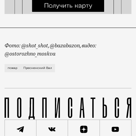
Фото: @shot_shot, @bazabazon, видео:
@ostorozhno_moskva
Об этом сообщает МЧС. На месте работают спасатели
пожар
Пресненский Вал