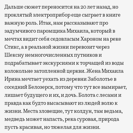
Дальше сюжет переносится на 20 лет назад, но
проклятый электроприбор еще сыграет в книге
важную роль. Итак, нам рассказывают про
задумчивого паромщика Михаила, который в
мечтах видит себя седовласым Хароном на реке
Стикс, а в реальной жизни перевозит через
Шексну немногочисленных путников и
подрабатывает экскурсиями к торчащей из воды
колокольне затопленной церкви. Жена Михаила
Ирина мечтает уехать из деревни Заболотье в
соседний Белозерск, потому что тут все вымирает,
лишает будущего и их, и дочь. Болота с лесами и
правда как будто высасывают из людей волю к
жизни. Места зловещие, тут колдун, там ведьма,
медведь может напасть, река суровая, природа
пусть красивая, но тяжелая для жизни.