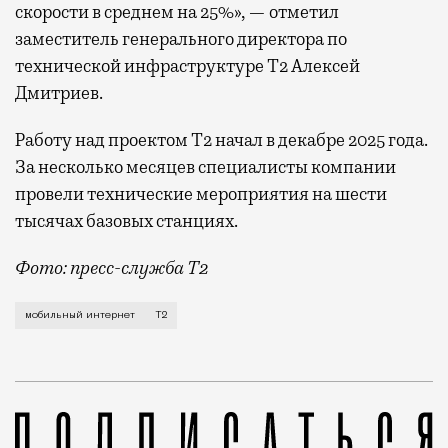
скорости в среднем на 25%», — отметил
заместитель генерального директора по
технической инфраструктуре Т2 Алексей
Дмитриев.
Работу над проектом Т2 начал в декабре 2025 года.
За несколько месяцев специалисты компании
провели технические мероприятия на шести
тысячах базовых станциях.
Фото: пресс-служба Т2
Мобильный оператор Т2 завершил работы по увеличе
мобильный интернет
Т2