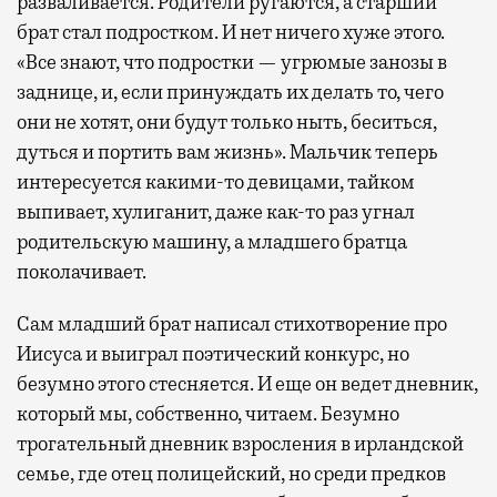
разваливается. Родители ругаются, а старший
брат стал подростком. И нет ничего хуже этого.
«Все знают, что подростки — угрюмые занозы в
заднице, и, если принуждать их делать то, чего
они не хотят, они будут только ныть, беситься,
дуться и портить вам жизнь». Мальчик теперь
интересуется какими-то девицами, тайком
выпивает, хулиганит, даже как-то раз угнал
родительскую машину, а младшего братца
поколачивает.
Сам младший брат написал стихотворение про
Иисуса и выиграл поэтический конкурс, но
безумно этого стесняется. И еще он ведет дневник,
который мы, собственно, читаем. Безумно
трогательный дневник взросления в ирландской
семье, где отец полицейский, но среди предков