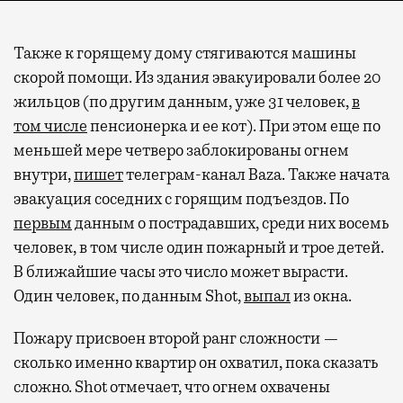
Также к горящему дому стягиваются машины
скорой помощи. Из здания эвакуировали более 20
жильцов (по другим данным, уже 31 человек,
в
том числе
пенсионерка и ее кот). При этом еще по
меньшей мере четверо заблокированы огнем
внутри,
пишет
телеграм-канал Baza. Также начата
эвакуация соседних с горящим подъездов. По
первым
данным о пострадавших, среди них восемь
человек, в том числе один пожарный и трое детей.
В ближайшие часы это число может вырасти.
Один человек, по данным Shot,
выпал
из окна.
Пожару присвоен второй ранг сложности —
сколько именно квартир он охватил, пока сказать
сложно. Shot отмечает, что огнем охвачены