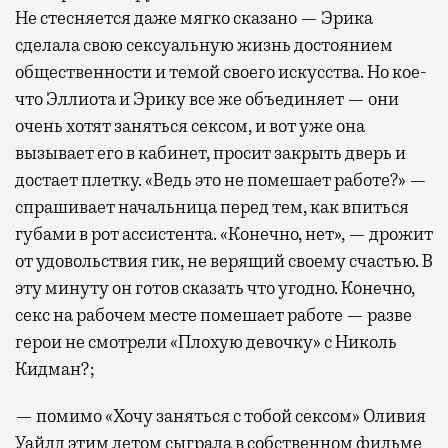
Не стесняется даже мягко сказано — Эрика
сделала свою сексуальную жизнь достоянием
общественности и темой своего искусства. Но кое-
что Эллиота и Эрику все же объединяет — они
очень хотят заняться сексом, и вот уже она
вызывает его в кабинет, просит закрыть дверь и
достает плетку. «Ведь это не помешает работе?» —
спрашивает начальница перед тем, как впиться
губами в рот ассистента. «Конечно, нет», — дрожит
от удовольствия гик, не верящий своему счастью. В
эту минуту он готов сказать что угодно. Конечно,
секс на рабочем месте помешает работе — разве
герои не смотрели «Плохую девочку» с Николь
Кидман?;
— помимо «Хочу заняться с тобой сексом» Оливия
Уайлд этим летом сыграла в собственном фильме