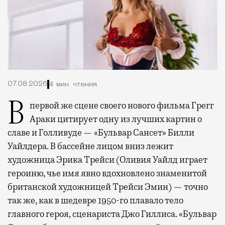
07.08.2026
4 мин. чтения
В первой же сцене своего нового фильма Грегг
Араки цитирует одну из лучших картин о
славе и Голливуде — «Бульвар Сансет» Билли
Уайлдера. В бассейне лицом вниз лежит
художница Эрика Трейси (Оливия Уайлд играет
героиню, чье имя явно вдохновлено знаменитой
британской художницей Трейси Эмин) — точно
так же, как в шедевре 1950-го плавало тело
главного героя, сценариста Джо Гиллиса. «Бульвар