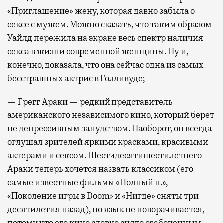
«Приглашение» жену, которая давно забыла о
сексе с мужем. Можно сказать, что таким образом
Уайлд пережила на экране весь спектр наличия
секса в жизни современной женщины. Ну и,
конечно, доказала, что она сейчас одна из самых
бесстрашных актрис в Голливуде;
— Грегг Араки — редкий представитель
американского независимого кино, который берет
не депрессивным занудством. Наоборот, он всегда
оглушал зрителей яркими красками, красивыми
актерами и сексом. Шестидесятишестилетнего
Араки теперь хочется назвать классиком (его
самые известные фильмы «Полный п.»,
«Поколение игры в Doom» и «Нигде» сняты три
десятилетия назад), но язык не поворачивается,
потому что его кино словно снято озабоченным