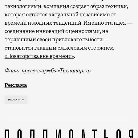
технологиями, компания создает образ техники,
которая остается актуальной независимо от
времени и модных тенденций. Именно эта идея —
соединение инноваций с ценностями, не
теряющими своей привлекательности —
становится главным смысловым стержнем
«Новаторства вне времени»
.
Фото: пресс-служба «Технопарка»
Рекламные кампании техники редко выходят за рамк
Реклама
технопарк