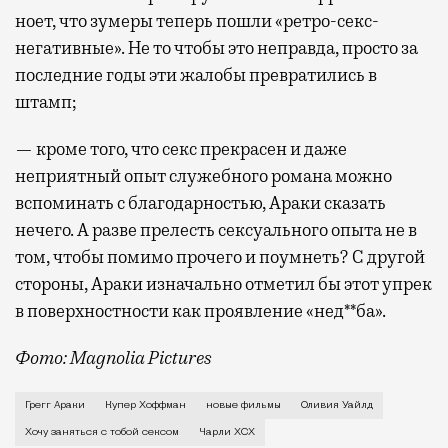
ноет, что зумеры теперь пошли «ретро-секс-
негативные». Не то чтобы это неправда, просто за
последние годы эти жалобы превратились в
штамп;
— кроме того, что секс прекрасен и даже
неприятный опыт служебного романа можно
вспоминать с благодарностью, Араки сказать
нечего. А разве прелесть сексуального опыта не в
том, чтобы помимо прочего и поумнеть? С другой
стороны, Араки изначально отметил бы этот упрек
в поверхностности как проявление «нед**ба».
Фото: Magnolia Pictures
В первой же сцене своего нового фильма Грегг Арак
Грегг Араки
Купер Хоффман
новые фильмы
Оливия Уайлд
Хочу заняться с тобой сексом
Чарли XCX