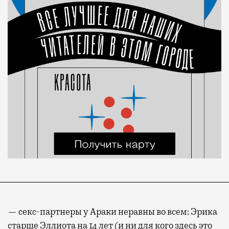
— секс-партнеры у Араки неравны во всем: Эрика
старше Эллиота на 14 лет (и ни для кого здесь это