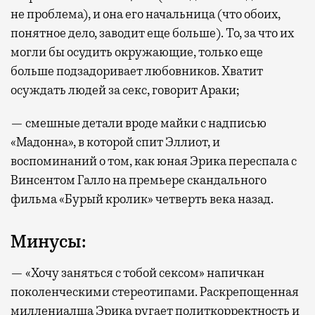
не проблема), и она его начальница (что обоих,
понятное дело, заводит еще больше). То, за что их
могли бы осудить окружающие, только еще
больше подзадоривает любовников. Хватит
осуждать людей за секс, говорит Араки;
— смешные детали вроде майки с надписью
«Мадонна», в которой спит Эллиот, и
воспоминаний о том, как юная Эрика переспала с
Винсентом Галло на премьере скандального
фильма «Бурый кролик» четверть века назад.
Минусы:
— «Хочу заняться с тобой сексом» напичкан
поколенческими стереотипами. Раскрепощенная
миллениалша Эрика ругает политкорректность и