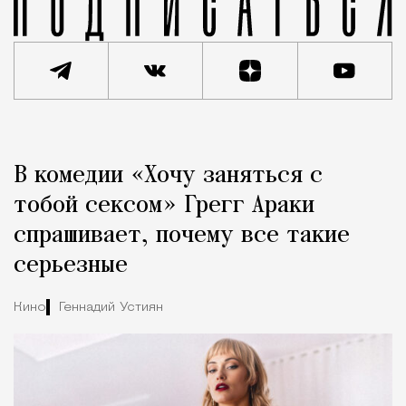
Реклама
Редакция Москвич Mag
В комедии «Хочу заняться с
Город
тобой сексом» Грегг Араки
спрашивает, почему все такие
серьезные
Кино
Геннадий Устиян