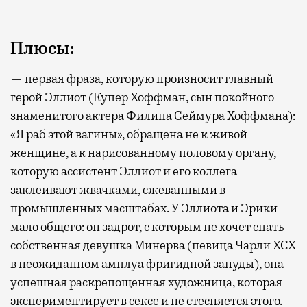
Плюсы:
— первая фраза, которую произносит главный
герой Эллиот (Купер Хоффман, сын покойного
знаменитого актера Филипа Сеймура Хоффмана):
«Я раб этой вагины», обращена не к живой
женщине, а к нарисованному половому органу,
которую ассистент Эллиот и его коллега
заклеивают жвачками, сжеванными в
промышленных масштабах. У Эллиота и Эрики
мало общего: он задрот, с которым не хочет спать
собственная девушка Минерва (певица Чарли XCX
в неожиданном амплуа фригидной зануды), она
успешная раскрепощенная художница, которая
экспериментирует в сексе и не стесняется этого.