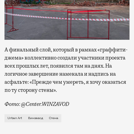
А финальный слой, который в рамках «граффити-
джема» коллективно создали участники проекта
всех прошлых лет, появился там на днях. На
логичное завершение намекала и надпись на
асфальте: «Прежде чем умереть, я хочу оказаться
по ту сторону стены».
Фото: @Center.WINZAVOD
Очередная стена, которую никто не вернет, как ни 
Urban Art
Винзавод
Стена