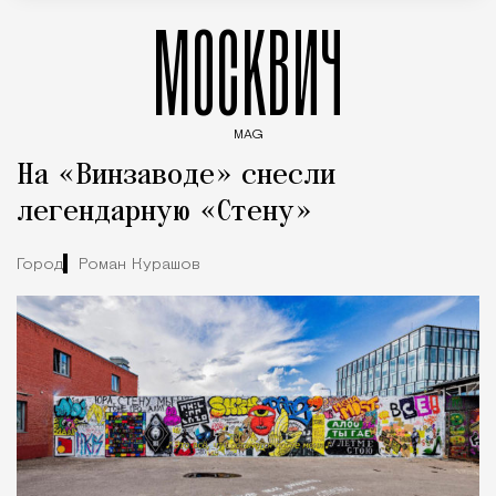
МОСКВИЧ
MAG
Введите ключевые слова для поиска статей
На «Винзаводе» снесли
легендарную «Стену»
Город
Роман Курашов