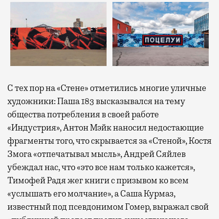
С тех пор на «Стене» отметились многие уличные
художники: Паша 183 высказывался на тему
общества потребления в своей работе
«Индустрия», Антон Мэйк наносил недостающие
фрагменты того, что скрывается за «Стеной», Костя
Змога «отпечатывал мысль», Андрей Сяйлев
убеждал нас, что «это все нам только кажется»,
Тимофей Радя жег книги с призывом ко всем
«услышать его молчание», а Саша Курмаз,
известный под псевдонимом Гомер, выражал свой