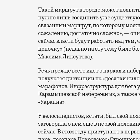
Такой маршрут в городе может появитьс
нужно лишь соединить уже существую
связанный маршрут, по которому можн
сожалению, достаточно сложно», — опи
сейчас власти будут работать над тем
цепочку» (недавно на эту тему было б
Максима Ликсутова).
Речь прежде всего идет о парках и наб
получатся дистанции на «десятки кило
марафонов. Инфраструктура для бега 
Карамышевской набережных, а также в
«Украина».
У велосипедистов, кстати, был свой по
заговорила о нем еще в первой половин
сейчас. В этом году приступают к пер
парк, лесопарк Покровское-Стрешнево