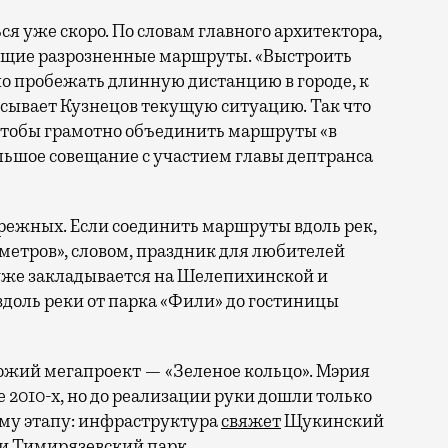
я уже скоро. По словам главного архитектора,
щие разрозненные маршруты. «Выстроить
о пробежать длинную дистанцию в городе, к
сывает Кузнецов текущую ситуацию. Так что
, чтобы грамотно объединить маршруты «в
ольшое совещание с участием главы дептранса
ережных. Если соединить маршруты вдоль рек,
метров», словом, праздник для любителей
уже закладывается на Шелепихинской и
доль реки от парка «Фили» до гостиницы
хожий мегапроект — «Зеленое кольцо». Мэрия
е 2010-х, но до реализации руки дошли только
вому этапу: инфраструктура
свяжет
Щукинский
 и Тимирязевский парк.