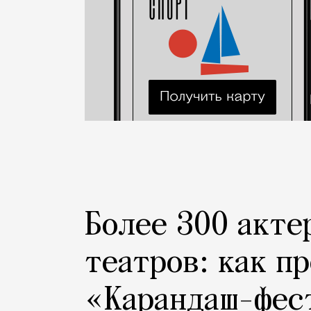
Более 300 акте
театров: как п
«Карандаш-фес