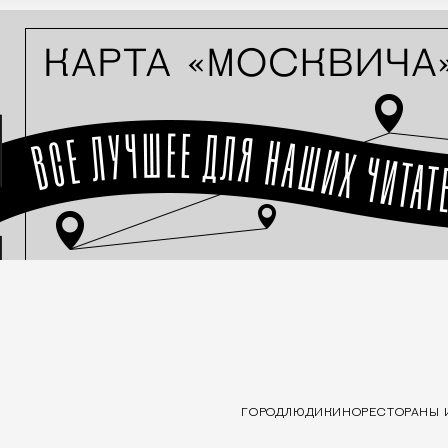
ГОРОД
ЛЮДИ
КИНО
РЕСТОРАНЫ 