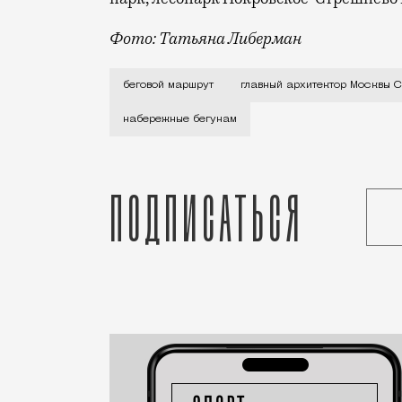
Фото: Татьяна Либерман
Главный архитектор Москвы Сергей Кузн
беговой маршрут
главный архитектор Москвы 
набережные бегунам
Подписаться
Статья
Редакция Москвич Mag
Город