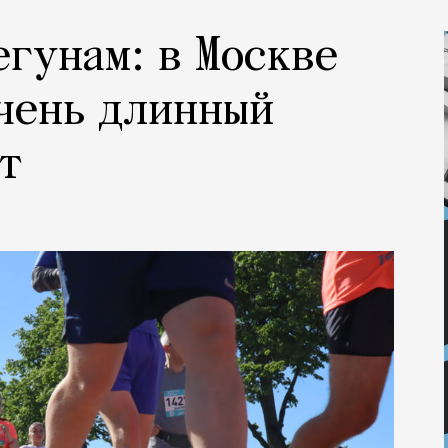
егунам: в Москве
чень длинный
т