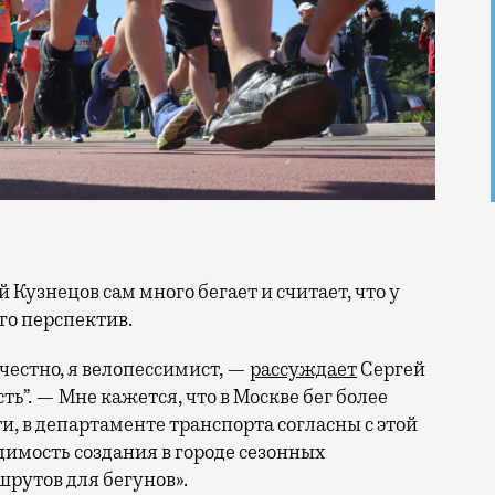
ого перспектив.
 честно, я велопессимист, —
рассуждает
Сергей
”. — Мне кажется, что в Москве бег более
, в департаменте транспорта согласны с этой
димость создания в городе сезонных
рутов для бегунов».