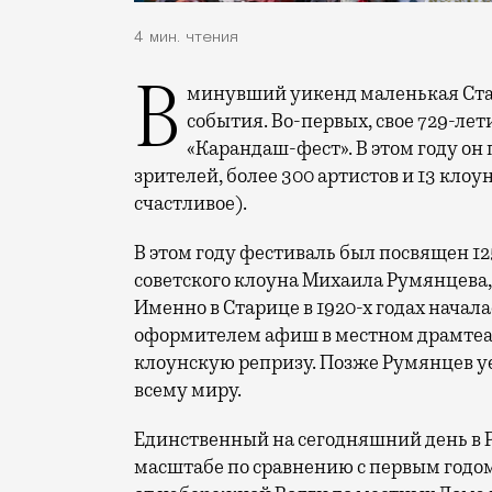
4 мин. чтения
В минувший уикенд маленькая Старица в Тверской области отметила сразу два
события. Во-первых, свое 729-ле
«Карандаш-фест». В этом году он 
зрителей, более 300 артистов и 13 клоу
счастливое).
В этом году фестиваль был посвящен 1
советского клоуна Михаила Румянцева
Именно в Старице в 1920-х годах начала
оформителем афиш в местном драмтеат
клоунскую репризу. Позже Румянцев уех
всему миру.
Единственный на сегодняшний день в 
масштабе по сравнению с первым годом