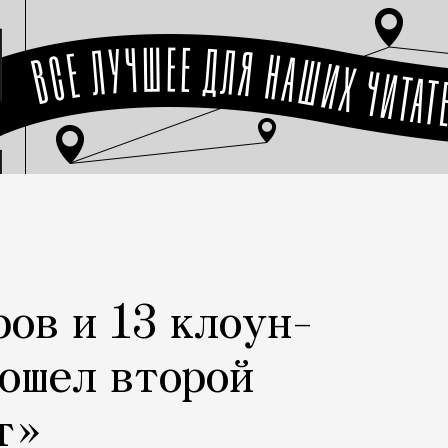
ров и 13 клоун-
рошел второй
т»