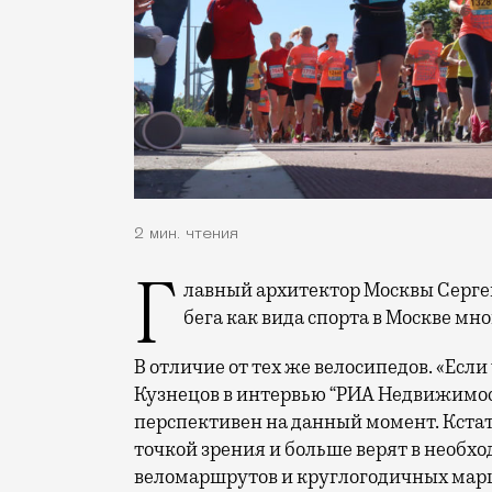
2 мин. чтения
Главный архитектор Москвы Сергей Кузнецов сам много бегает и считает, что у
бега как вида спорта в Москве мн
В отличие от тех же велосипедов. «Если
Кузнецов в интервью “РИА Недвижимость
перспективен на данный момент. Кстати
точкой зрения и больше верят в необхо
веломаршрутов и круглогодичных марш