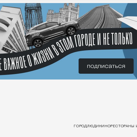
ГОРОД
ЛЮДИ
КИНО
РЕСТОРАНЫ 