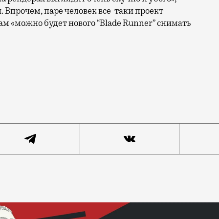
Впрочем, паре человек все-таки проект
там «можно будет нового “Blade Runner” снимать
вичи, увидевшие визуализацию. Под конец прошлого г