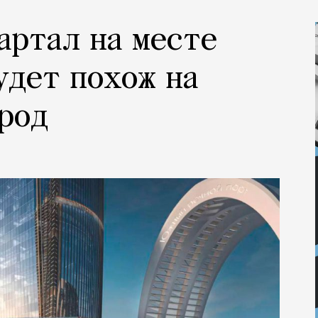
артал на месте
удет похож на
род