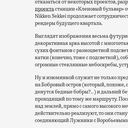
отказаться от некоторых проектов, ра
проекта
станции «Кленовый бульвар» от
Nikken Sekkei продолжает сотрудничес
рендеры будущего квартала.
Выглядят изображения весьма футурис
декоративная арка высотой с многоэт
сухих фонтанов с разноцветной подсв
катки (конечно, тоже с подсветкой), с
огромные стеклянные небоскребы, ус
Ну и изюминкой служит не только пред
на Бобровый остров (который, похоже, 
денутся бедные бобры?.. ) и дальний б
проходящий по тому же маршруту. Посад
над землей, прямо с самого высокого н
действительно реализуют, то они стан
соединяющий Лужники с Воробьевыми