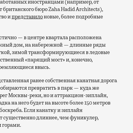
зработанных иностранцами (например, от
 британского бюро Zaha Hadid Architects),
тво и
представило
новые, более подробные
тично — в центре квартала расположена
ажный дом, на набережной — длинные ряды
еткой, зимой трансформирующиеся в ледовые
обственный «парящий мост» и, конечно,
тремляющиеся ввысь.
ставленная ранее собственная канатная дорога
собираются превратить в парк — куда же
ерег Москвы-реки, но и аттракцион-зиплайн,
ка на него будет на высоте более 150 метров
ебоскреба. Если канатку и зиплайн
ут существенно длиннее, чем фуникулер,
 горами.