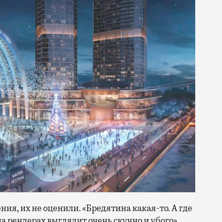
, их не оценили. «Бредятина какая-то. А где
 рендерах выглядит очень скучно и убого»,