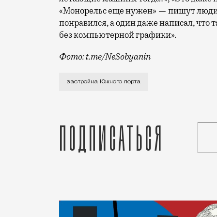
«Монорельс еще нужен» — пишут люди. 
понравился, а один даже написал, что 
без компьютерной графики».
Фото: t.me/NeSobyanin
«А где летающие машины?» — шутят моск
застройка Южного порта
Подписаться
Статья
Редакция Москвич Mag
Город