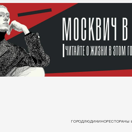
ГОРОД
ЛЮДИ
КИНО
РЕСТОРАНЫ 