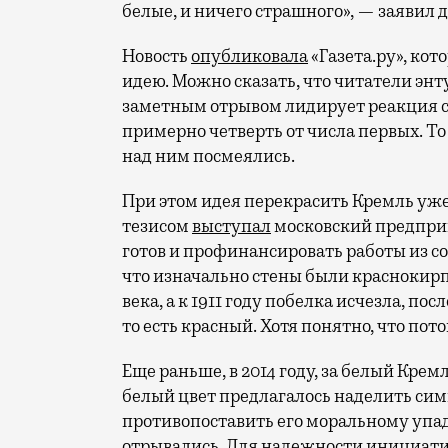
белые, и ничего страшного», — заявил 
Новость
опубликовала
«Газета.ру», ко
идею. Можно сказать, что читатели энт
заметным отрывом лидирует реакция с
примерно четверть от числа первых. То
над ним посмеялись.
При этом идея перекрасить Кремль уже д
тезисом
выступал
московский предпри
готов и профинансировать работы из с
что изначально стены были краснокирп
века, а к 1911 году побелка исчезла, по
то есть красный. Хотя понятно, что по
Еще раньше, в 2014 году, за белый Кре
белый цвет предлагалось наделить си
противопоставить его моральному упадк
отрывались. Для надежности инициатив