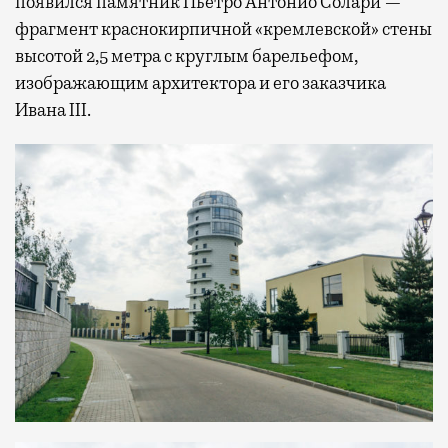
появился памятник Пьетро Антонио Солари —
фрагмент краснокирпичной «кремлевской» стены
высотой 2,5 метра с круглым барельефом,
изображающим архитектора и его заказчика
Ивана III.