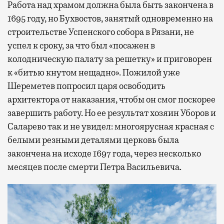
Работа над храмом должна была быть закончена в
1695 году, но Бухвостов, занятый одновременно на
строительстве Успенского собора в Рязани, не
успел к сроку, за что был «посажен в
колодническую палату за решетку» и приговорен
к «битью кнутом нещадно». Пожилой уже
Шереметев попросил царя освободить
архитектора от наказания, чтобы он смог поскорее
завершить работу. Но ее результат хозяин Уборов и
Саларево так и не увидел: многоярусная красная с
белыми резными деталями церковь была
закончена на исходе 1697 года, через несколько
месяцев после смерти Петра Васильевича.