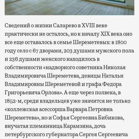
Сведений о жизни Саларево в XVIII веке
практически не осталось, но к началу XIX века оно
все еще оставалось в семье Шереметевых: в 1800
году село с 67 дворами, 203 душами мужского пола
и 236 душами женского находилось в
собственности «надворного советника Николая
Владимировича Шереметева, девицы Натальи
Владимировны Шереметевой и графа Федора
Григорьевича Орлова». А еще через полвека, в
1852-м, среди владельцев уже значится не только
«коллежская асессорша Варвара Петровна
Шереметева», но и Софья Сергеевна Бибикова,
внучатая племянница Карамзина, дочь
петербургского губернатора Сергея Сергеевича