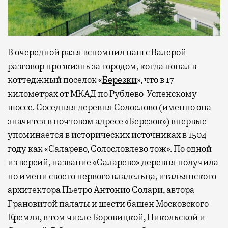
В очередной раз я вспомнил наш с Валерой
разговор про жизнь за городом, когда попал в
коттеджный поселок «
Березки
», что в 17
километрах от МКАД по Рублево-Успенскому
шоссе. Соседняя деревня Солослово (именно она
значится в почтовом адресе «Березок») впервые
упоминается в исторических источниках в 1504
году как «Саларево, Солословлево тож». По одной
из версий, название «Саларево» деревня получила
по имени своего первого владельца, итальянского
архитектора Пьетро Антонио Солари, автора
Грановитой палаты и шести башен Московского
Кремля, в том числе Боровицкой, Никольской и