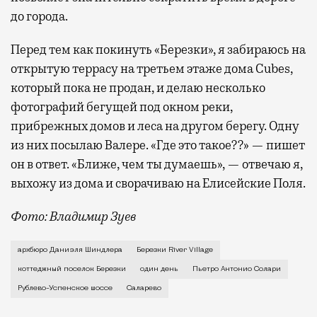
до города.
Перед тем как покинуть «Березки», я забираюсь на
открытую террасу на третьем этаже дома Cubes,
который пока не продан, и делаю несколько
фотографий бегущей под окном реки,
прибрежных домов и леса на другом берегу. Одну
из них посылаю Валере. «Где это такое??» — пишет
он в ответ. «Ближе, чем ты думаешь», — отвечаю я,
выхожу из дома и сворачиваю на Елисейские Поля.
Фото: Владимир Зуев
Лет пять назад случился у меня разговор со с
архбюро Даниэля Шиндлера
Березки River Village
коттеджный поселок Березки
один день
Пьетро Антонио Солари
Рублево-Успенское шоссе
Саларево