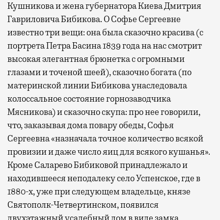
Кушникова и жена губернатора Киева Дмитрия
Гавриловича Бибикова. О Софье Сергеевне
известно три вещи: она была сказочно красива (с
портрета Петра Басина 1839 года на нас смотрит
высокая элегантная брюнетка с огромными
глазами и точеной шеей), сказочно богата (по
материнской линии Бибикова унаследовала
колоссальное состояние горнозаводчика
Мясникова) и сказочно скупа: про нее говорили,
что, заказывая дома повару обеды, Софья
Сергеевна «назначала точное количество всякой
провизии и даже число яиц для всякого кушанья».
Кроме Саларево Бибиковой принадлежало и
находившееся неподалеку село Успенское, где в
1880-х, уже при следующем владельце, князе
Святополк-Четвертинском, появился
двухэтажный усадебный дом в виде замка,