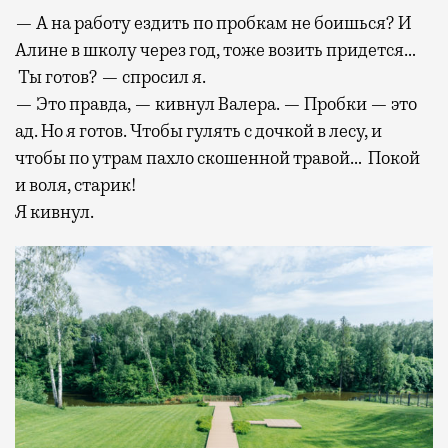
— А на работу ездить по пробкам не боишься? И
Алине в школу через год, тоже возить придется…
Ты готов? — спросил я.
— Это правда, — кивнул Валера. — Пробки — это
ад. Но я готов. Чтобы гулять с дочкой в лесу, и
чтобы по утрам пахло скошенной травой… Покой
и воля, старик!
Я кивнул.