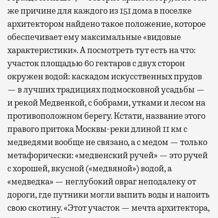
же причине для каждого из 151 дома в поселке
архитектором найдено такое положение, которое
обеспечивает ему максимальные «видовые
характеристики». А посмотреть тут есть на что:
участок площадью 60 гектаров с двух сторон
окружен водой: каскадом искусственных прудов
— в лучших традициях подмосковной усадьбы —
и рекой Медвенкой, с бобрами, утками и лесом на
противоположном берегу. Кстати, название этого
правого притока Москвы-реки длиной 11 км с
медведями вообще не связано, а с медом — только
метафорически: «медвенский ручей» — это ручей
с хорошей, вкусной («медвяной») водой, а
«медведка» — неглубокий овраг неподалеку от
дороги, где путники могли выпить воды и напоить
свою скотину. «Этот участок — мечта архитектора,