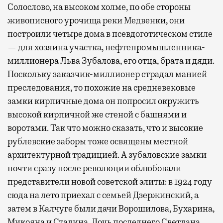
Солослово, на высоком холме, по обе стороны
живописного урочища реки Медвенки, они
построили четыре дома в псевдоготическом стиле
— для хозяина участка, нефтепромышленника-
миллионера Льва Зубалова, его отца, брата и дяди.
Поскольку заказчик-миллионер страдал манией
преследования, то похожие на средневековые
замки кирпичные дома он попросил окружить
высокой кирпичной же стеной с башнями и
воротами. Так что можно сказать, что и высокие
рублевские заборы тоже освящены местной
архитектурной традицией. А зубаловские замки
почти сразу после революции облюбовали
представители новой советской элиты: в 1924 году
сюда на лето приехал с семьей Дзержинский, а
затем в Калчуге были дачи Ворошилова, Бухарина,
Микояна и Сталина. Дочь последнего Светлана