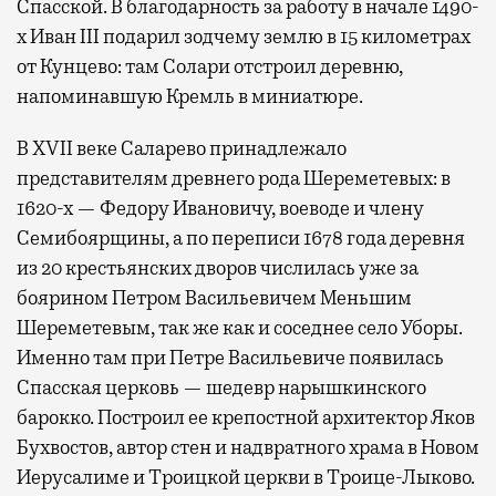
Спасской. В благодарность за работу в начале 1490-
х Иван III подарил зодчему землю в 15 километрах
от Кунцево: там Солари отстроил деревню,
напоминавшую Кремль в миниатюре.
В XVII веке Саларево принадлежало
представителям древнего рода Шереметевых: в
1620-х — Федору Ивановичу, воеводе и члену
Семибоярщины, а по переписи 1678 года деревня
из 20 крестьянских дворов числилась уже за
боярином Петром Васильевичем Меньшим
Шереметевым, так же как и соседнее село Уборы.
Именно там при Петре Васильевиче появилась
Спасская церковь — шедевр нарышкинского
барокко. Построил ее крепостной архитектор Яков
Бухвостов, автор стен и надвратного храма в Новом
Иерусалиме и Троицкой церкви в Троице-Лыково.