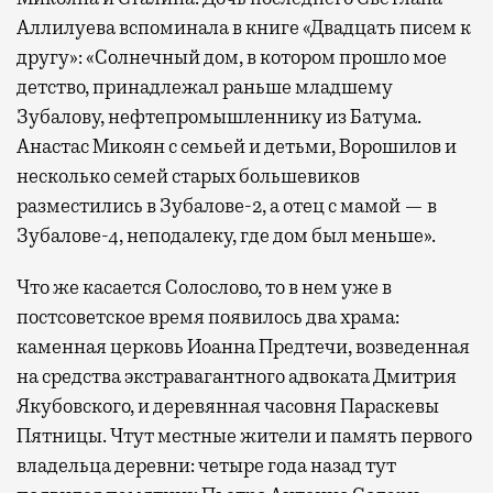
Аллилуева вспоминала в книге «Двадцать писем к
другу»: «Солнечный дом, в котором прошло мое
детство, принадлежал раньше младшему
Зубалову, нефтепромышленнику из Батума.
Анастас Микоян с семьей и детьми, Ворошилов и
несколько семей старых большевиков
разместились в Зубалове-2, а отец с мамой — в
Зубалове-4, неподалеку, где дом был меньше».
Что же касается Солослово, то в нем уже в
постсоветское время появилось два храма:
каменная церковь Иоанна Предтечи, возведенная
на средства экстравагантного адвоката Дмитрия
Якубовского, и деревянная часовня Параскевы
Пятницы. Чтут местные жители и память первого
владельца деревни: четыре года назад тут