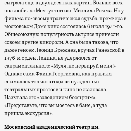
сыграла еще в двух десятках картин. Больше всех
она любила «Мечту» того же Михаила Ромма. Но у
фильма по-своему трагическая судьба: премьера в
московском Доме кино состоялась 6 июля 1941-го.
Общесоюзную популярность актрисе принесли
совсем другие кинороли. А она была такова, что
даже генсек Леонид Брежнев, вручая Раневской в
1976-м орден Ленина, не удержался от
сакраментального: «Муля, не нервируй меня!»
Однако сама Фаина Георгиевна, как правило,
снималась только в годы вынужденных
театральных простоев и кино не жаловала.
Называла его «заведением босяцким»:
«Представьте, что вы моетесь в бане, а туда
пришла экскурсия».
Московский академический театр им.