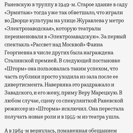
Раневскую в труппу в 1949-м. Старое здание в саду
«Эрмитаж» тогда уже так обветшало, что играли
во Дворце культуры на улице Журавлева у метро
«Электрозаводская», которую театралы
переименовали в «Электрозавадскую». За первый
спектакль «Рассвет над Москвой» Фаина
Георгиевна в числе других была награждена
Сталинской премией. В следующей постановке
«Шторм» она пользовалась таким успехом, что
часть публики просто уходила из зала после ее
дивертисмента. Наверняка это раздражало и
Завадского, и его жену, приму Веру Марецкую. В
любом случае, сцену со спекулянткой Раневской
режиссер из «Шторма» исключил. Она перестала
получать новые роли и в 1955-м из театра ушла.
А в 1964-м вернулась, поманенная обещанием