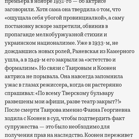
премьера в ноябре 1931-го — об актрисе
заговорили. Хотя сама она твердила о том, что
«ощущала себя убогой провинциалкой», а саму
постановку вскоре запретили, обвинив в
пропаганде мелкобуржуазной стихии и
украинском национализме. Уже в 1933-м, не
дождавшись новых ролей, Раневская из Камерного
ушла, а в 1949-м его закрыли за «эстетство и
формализм». Но связи с Таировым и Коонен
актриса не порывала. Она навсегда запомнила
ужас в глазах режиссера, когда он растерянно
спрашивал: «По всему Тверскому бульвару
развешены мои афиши, разве театр закрыт?!»
После смерти Таирова именно Фаина Георгиевна
ходила с Коонен в суд, чтобы подтвердить факт
супружества — это было необходимо для
получения прав на наследство. Коонен переживет