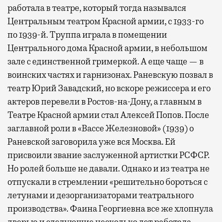
работала в театре, который тогда назывался
Центральным театром Красной армии, с 1933-го
по 1939-й. Труппа играла в помещении
Центрального дома Красной армии, в небольшом
зале с единственной гримеркой. А еще чаще — в
воинских частях и гарнизонах. Раневскую позвал в
театр Юрий Завадский, но вскоре режиссера и его
актеров перевели в Ростов-на-Дону, а главным в
Театре Красной армии стал Алексей Попов. После
заглавной роли в «Вассе Железновой» (1939) о
Раневской заговорила уже вся Москва. Ей
присвоили звание заслуженной артистки РСФСР.
Но ролей больше не давали. Однако и из театра не
отпускали в стремлении «решительно бороться с
летунами и дезорганизаторами театрального
производства». Фаина Георгиевна все же хлопнула