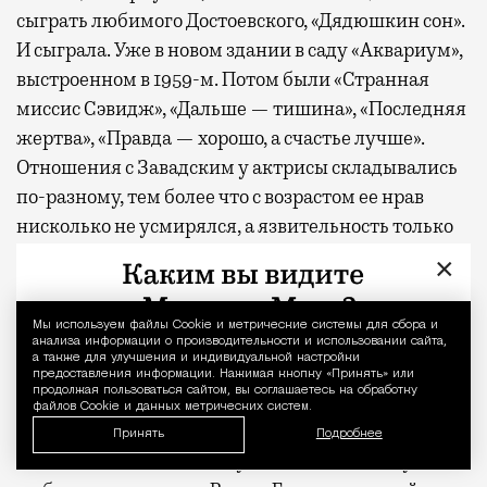
сыграть любимого Достоевского, «Дядюшкин сон».
И сыграла. Уже в новом здании в саду «Аквариум»,
выстроенном в 1959-м. Потом были «Странная
миссис Сэвидж», «Дальше — тишина», «Последняя
жертва», «Правда — хорошо, а счастье лучше».
Отношения с Завадским у актрисы складывались
по-разному, тем более что с возрастом ее нрав
нисколько не усмирялся, а язвительность только
возрастала. Режиссер был лысым — она называла
×
его Пушком. Он был высокого роста — и
становился то Бельведером Аполлонским, то
Мы используем файлы Сookie и метрические системы для сбора и
Уведомление 
«вытянутым в длину лилипутом». Слова
анализа информации о производительности и использовании сайта,
а также для улучшения и индивидуальной настройки
Раневской о Завадском-режиссере, равно как о
предоставления информации. Нажимая кнопку «Принять» или
продолжая пользоваться сайтом, вы соглашаетесь на обработку
современном ей театре как таковом даже
файлов Cookie и данных метрических систем.
повторять не хочется. Коллег-артистов актриса
Принять
Подробнее
тоже не баловала благодушием. Хотя были у нее и