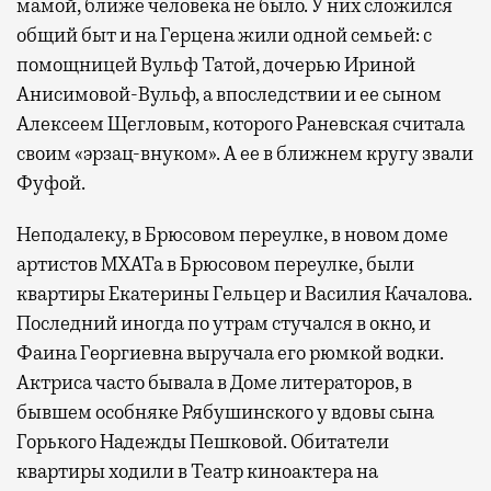
мамой, ближе человека не было. У них сложился
общий быт и на Герцена жили одной семьей: с
помощницей Вульф Татой, дочерью Ириной
Анисимовой-Вульф, а впоследствии и ее сыном
Алексеем Щегловым, которого Раневская считала
своим «эрзац-внуком». А ее в ближнем кругу звали
Фуфой.
Неподалеку, в Брюсовом переулке, в новом доме
артистов МХАТа в Брюсовом переулке, были
квартиры Екатерины Гельцер и Василия Качалова.
Последний иногда по утрам стучался в окно, и
Фаина Георгиевна выручала его рюмкой водки.
Актриса часто бывала в Доме литераторов, в
бывшем особняке Рябушинского у вдовы сына
Горького Надежды Пешковой. Обитатели
квартиры ходили в Театр киноактера на