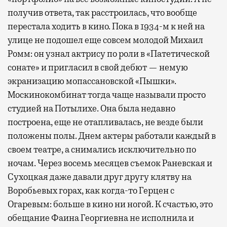
получив ответа, так расстроилась, что вообще
перестала ходить в кино. Пока в 1934-м к ней на
улице не подошел еще совсем молодой Михаил
Ромм: он узнал актрису по роли в «Патетической
сонате» и пригласил в свой дебют — немую
экранизацию мопассановской «Пышки».
Москинокомбинат тогда чаще называли просто
студией на Потылихе. Она была недавно
построена, еще не отапливалась, не везде были
положены полы. Днем актеры работали каждый в
своем театре, а снимались исключительно по
ночам. Через восемь месяцев съемок Раневская и
Сухоцкая даже давали друг другу клятву на
Воробьевых горах, как когда-то Герцен с
Огаревым: больше в кино ни ногой. К счастью, это
обещание Фаина Георгиевна не исполнила и