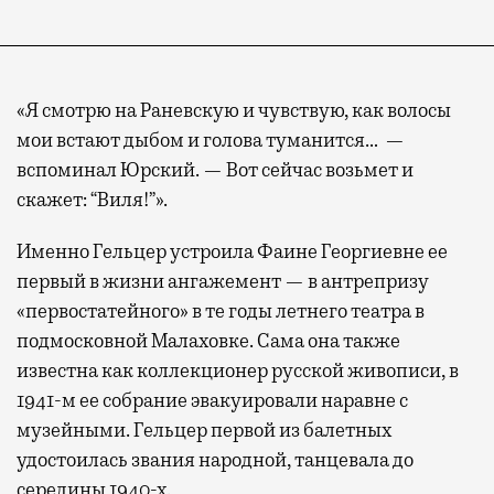
«Я смотрю на Раневскую и чувствую, как волосы
мои встают дыбом и голова туманится… —
вспоминал Юрский. — Вот сейчас возьмет и
скажет: “Виля!”».
Именно Гельцер устроила Фаине Георгиевне ее
первый в жизни ангажемент — в антрепризу
«первостатейного» в те годы летнего театра в
подмосковной Малаховке. Сама она также
известна как коллекционер русской живописи, в
1941-м ее собрание эвакуировали наравне с
музейными. Гельцер первой из балетных
удостоилась звания народной, танцевала до
середины 1940-х.