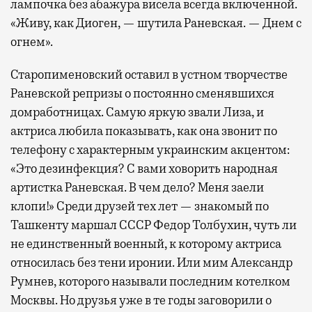
лампочка без абажура висела всегда включенной.
«Живу, как Диоген, — шутила Раневская. — Днем с
огнем».
Старопименовский оставил в устном творчестве
Раневской репризы о постоянно сменявшихся
домработницах. Самую яркую звали Лиза, и
актриса любила показывать, как она звонит по
телефону с характерным украинским акцентом:
«Это дезинфекция? С вами ховорить народная
артистка Раневская. В чем дело? Меня заели
клопи!» Среди друзей тех лет — знакомый по
Ташкенту маршал СССР Федор Толбухин, чуть ли
не единственный военный, к которому актриса
относилась без тени иронии. Или мим Александр
Румнев, которого называли последним котелком
Москвы. Но друзья уже в те годы заговорили о