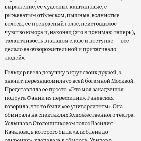
выражение, ее чудесные каштановые, с
рыжеватым отблеском, пышные, волнистые
волосы, ее прекрасный голос, неистощимое
чувство юмора и, наконец (это я понимаю теперь),
талантливость в каждом слове и поступке — все
делало ее обворожительной и притягивало
людей».
Гельцер ввела девушку в круг своих друзей, а
значит, перезнакомила со всей богемной Москвой.
Представляла ее просто: «Это моя закадычная
подруга Фанни из перефилии». Раневская
говорила, что то были «ее университеты». Она
обмирала на спектаклях Художественного театра.
Услышав в Столешниковом голос Василия
Качалова, в которого была «влюблена до
одурения», хлопалась в обморок. Увидев в