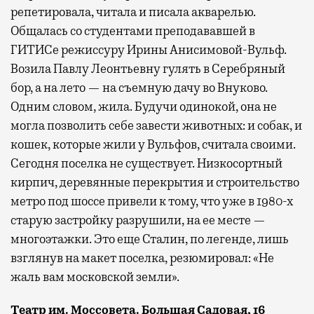
репетировала, читала и писала акварелью.
Общалась со студентами преподававшей в
ГИТИСе режиссуру Ирины Анисимовой-Вульф.
Возила Павлу Леонтьевну гулять в Серебряный
бор, а на лето — на съемную дачу во Внуково.
Одним словом, жила. Будучи одинокой, она не
могла позволить себе завести животных: и собак, и
кошек, которые жили у Вульфов, считала своими.
Сегодня поселка не существует. Низкосортный
кирпич, деревянные перекрытия и строительство
метро под шоссе привели к тому, что уже в 1980-х
старую застройку разрушили, на ее месте —
многоэтажки. Это еще Сталин, по легенде, лишь
взглянув на макет поселка, резюмировал: «Не
жаль вам московской земли».
Театр им. Моссовета. Большая Садовая, 16