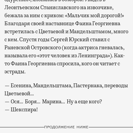
Леонтьевском Станиславского на извозчике,
бежала за ним с криком: «Мальчик мой дорогой!»
Благодаря своей наставнице Фаина Георгиевна
встретилась с Цветаевой и Мандельштамом, много
с кем. Спустя годы Сергей Юрский ставил с
Раневской Островского (когда актриса гневалась,
называла его «этот человек из Ленинграда»). Как-
то Фаина Георгиевна спросила, кого он читает с
эстрады.
— Есенина, Мандельштама, Пастернака, переводы
Цветаевой…
— Ося… Боря… Марина… Ну а еще кого?
— Шекспира!
ПРОДОЛЖЕНИЕ НИЖЕ