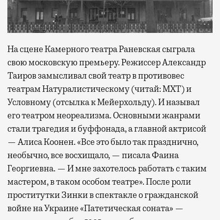
На сцене Камерного театра Раневская сыграла
свою московскую премьеру. Режиссер Александр
Таиров замысливал свой театр в противовес
театрам Натуралистическому (читай: МХТ) и
Условному (отсылка к Мейерхольду). И называл
его театром неореализма. Основными жанрами
стали трагедия и буффонада, а главной актрисой
— Алиса Коонен. «Все это было так празднично,
необычно, все восхищало, — писала Фаина
Георгиевна. — И мне захотелось работать с таким
мастером, в таком особом театре». После роли
проститутки Зинки в спектакле о гражданской
войне на Украине «Патетическая соната» —