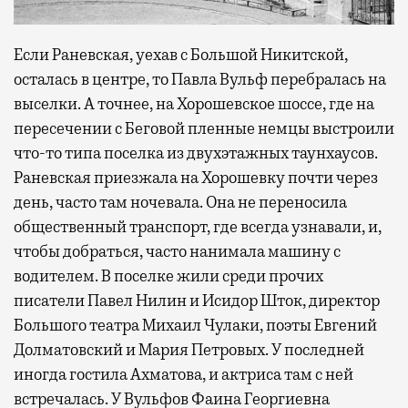
Если Раневская, уехав с Большой Никитской,
осталась в центре, то Павла Вульф перебралась на
выселки. А точнее, на Хорошевское шоссе, где на
пересечении с Беговой пленные немцы выстроили
что-то типа поселка из двухэтажных таунхаусов.
Раневская приезжала на Хорошевку почти через
день, часто там ночевала. Она не переносила
общественный транспорт, где всегда узнавали, и,
чтобы добраться, часто нанимала машину с
водителем. В поселке жили среди прочих
писатели Павел Нилин и Исидор Шток, директор
Большого театра Михаил Чулаки, поэты Евгений
Долматовский и Мария Петровых. У последней
иногда гостила Ахматова, и актриса там с ней
встречалась. У Вульфов Фаина Георгиевна