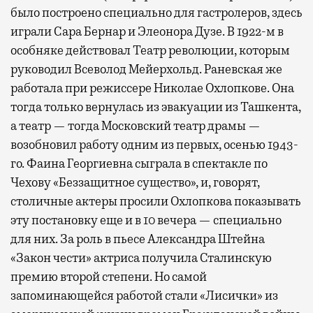
было построено специально для гастролеров, здесь
играли Сара Бернар и Элеонора Дузе. В 1922-м в
особняке действовал Театр революции, которым
руководил Всеволод Мейерхольд. Раневская же
работала при режиссере Николае Охлопкове. Она
тогда только вернулась из эвакуации из Ташкента,
а театр — тогда Московский театр драмы —
возобновил работу одним из первых, осенью 1943-
го. Фаина Георгиевна сыграла в спектакле по
Чехову «Беззащитное существо», и, говорят,
столичные актеры просили Охлопкова показывать
эту постановку еще и в 10 вечера — специально
для них. За роль в пьесе Александра Штейна
«Закон чести» актриса получила Сталинскую
премию второй степени. Но самой
запоминающейся работой стали «Лисички» из