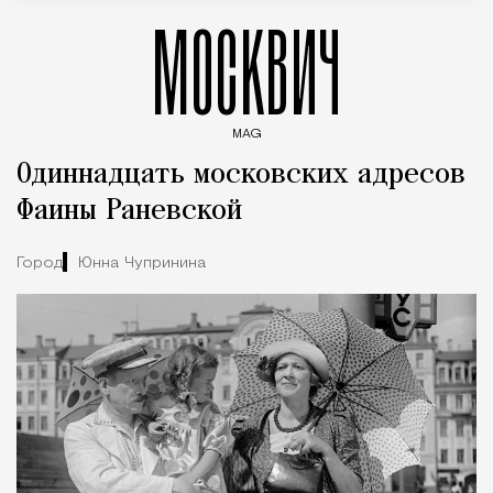
МОСКВИЧ
MAG
Введите ключевые слова для поиска статей
Одиннадцать московских адресов
Фаины Раневской
Город
Юнна Чупринина