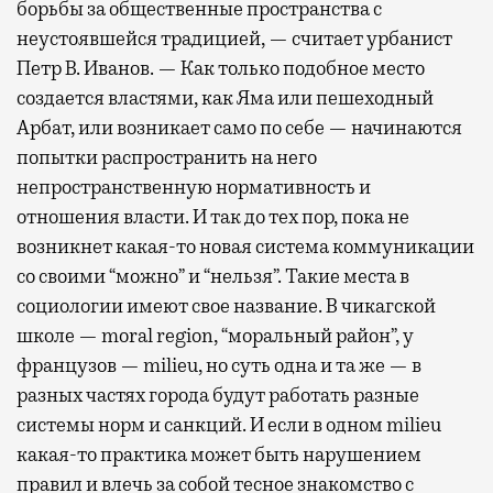
борьбы за общественные пространства с
неустоявшейся традицией, — считает урбанист
Петр В. Иванов. — Как только подобное место
создается властями, как Яма или пешеходный
Арбат, или возникает само по себе — начинаются
попытки распространить на него
непространственную нормативность и
отношения власти. И так до тех пор, пока не
возникнет какая-то новая система коммуникации
со своими “можно” и “нельзя”. Такие места в
социологии имеют свое название. В чикагской
школе — moral region, “моральный район”, у
французов — milieu, но суть одна и та же — в
разных частях города будут работать разные
системы норм и санкций. И если в одном milieu
какая-то практика может быть нарушением
правил и влечь за собой тесное знакомство с