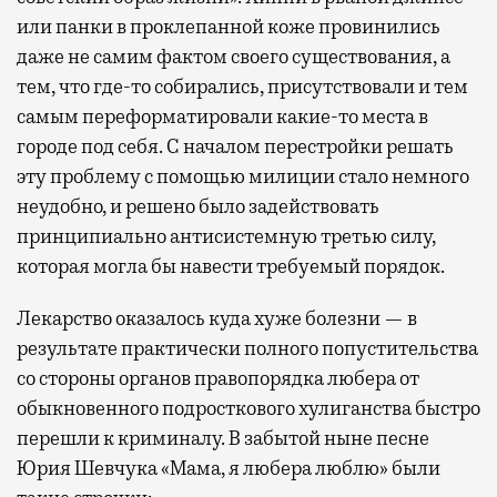
или панки в проклепанной коже провинились
даже не самим фактом своего существования, а
тем, что где-то собирались, присутствовали и тем
самым переформатировали какие-то места в
городе под себя. С началом перестройки решать
эту проблему с помощью милиции стало немного
неудобно, и решено было задействовать
принципиально антисистемную третью силу,
которая могла бы навести требуемый порядок.
Лекарство оказалось куда хуже болезни — в
результате практически полного попустительства
со стороны органов правопорядка любера от
обыкновенного подросткового хулиганства быстро
перешли к криминалу. В забытой ныне песне
Юрия Шевчука «Мама, я любера люблю» были