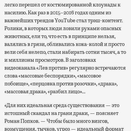
легко перешел от костюмированной клоунады к
насилию. Как раз в 2015–2016 годах одним из
важнейших трендов YouTube стал трэш-контент.
Ролики, в которых люди ловили руками опасных
животных, ели то, что есть в принципе нельзя,
валялись в грязи, обливались кока-колой и просто
вели себя нелепо, стали набирать сотни тысяч, а то
и миллионы просмотров. В заголовках
видеоканала «Лев против» регулярно встречаются
слова «массовые беспорядки», «массовое
побоище», «перцовка против розочки», «драка»,
«массовая драка», «разбил лицо»…
«Для них идеальная среда существования — это
истошный скандал на грани драки, — поясняет
Роман Попков. — Чтобы было много визгов,
возмущения, тычков, угроз — идеальный формат