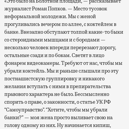
«Это было на Болотной площади, — рассказывает
журналист Роман Попков. — Место тусовок
неформальной молодежи. Мы с женой
прогуливались вечером по аллее, с коктейлем в
банке. Внезапно обступают толпой какие-то быки
со стероидными мышцами и с бородами —
несколько человек впереди перерезают дорогу,
остальные сзади и по бокам. Светят в лицо
фонарем видеокамеры. Требуют от нас, чтобы мы
убрали коктейль. Мы и раньше слышали про эту
постнашистскую группировку и никакого
желания вступать с ними в препирательства
правового характера не было. Бессмысленно
спорить о праве, о законности, о статье УК РФ
“Самоуправство”. “Хотите, чтобы мы убрали
банки?” — моя жена просто выливает свою на
голову одному из них. Ну начинается кипиш,