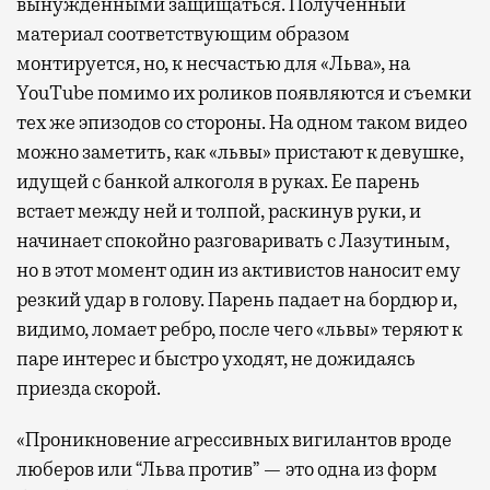
вынужденными защищаться. Полученный
материал соответствующим образом
монтируется, но, к несчастью для «Льва», на
YouTube помимо их роликов появляются и съемки
тех же эпизодов со стороны. На одном таком видео
можно заметить, как «львы» пристают к девушке,
идущей с банкой алкоголя в руках. Ее парень
встает между ней и толпой, раскинув руки, и
начинает спокойно разговаривать с Лазутиным,
но в этот момент один из активистов наносит ему
резкий удар в голову. Парень падает на бордюр и,
видимо, ломает ребро, после чего «львы» теряют к
паре интерес и быстро уходят, не дожидаясь
приезда скорой.
«Проникновение агрессивных вигилантов вроде
люберов или “Льва против” — это одна из форм