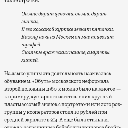
такие строчки:
Он мне дарит цепочки, он мне дарит
значки,
В его кожаной куртке звенят пятачки.
Кажну ночь из Москвы он мне привозит
трофей:
Скальпы вражеских панков, амулеты
хиппей.
На языке улицы эта деятельность называлась
обуванием. «Обуть» московского неформала
второй половины 1980-х можно было на многое —
к примеру, кустарного изготовления круглый
пластмассовый значок с портретами или лого рок-
группы у кооператоров стоил 10 рублей при
средней зарплате в 214. А еще была стильная
одежда, заграничные бейсболки танцоров брейк-