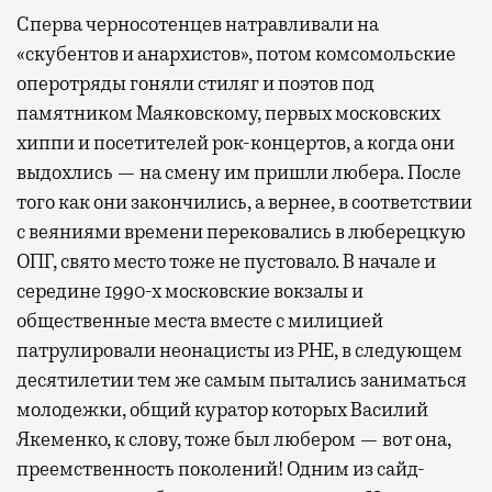
Сперва черносотенцев натравливали на
«скубентов и анархистов», потом комсомольские
оперотряды гоняли стиляг и поэтов под
памятником Маяковскому, первых московских
хиппи и посетителей рок-концертов, а когда они
выдохлись — на смену им пришли любера. После
того как они закончились, а вернее, в соответствии
с веяниями времени перековались в люберецкую
ОПГ, свято место тоже не пустовало. В начале и
середине 1990-х московские вокзалы и
общественные места вместе с милицией
патрулировали неонацисты из РНЕ, в следующем
десятилетии тем же самым пытались заниматься
молодежки, общий куратор которых Василий
Якеменко, к слову, тоже был любером — вот она,
преемственность поколений! Одним из сайд-