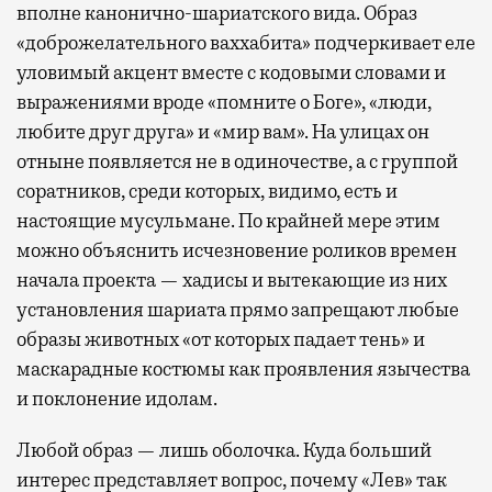
вполне канонично-шариатского вида. Образ
«доброжелательного ваххабита» подчеркивает еле
уловимый акцент вместе с кодовыми словами и
выражениями вроде «помните о Боге», «люди,
любите друг друга» и «мир вам». На улицах он
отныне появляется не в одиночестве, а с группой
соратников, среди которых, видимо, есть и
настоящие мусульмане. По крайней мере этим
можно объяснить исчезновение роликов времен
начала проекта — хадисы и вытекающие из них
установления шариата прямо запрещают любые
образы животных «от которых падает тень» и
маскарадные костюмы как проявления язычества
и поклонение идолам.
Любой образ — лишь оболочка. Куда больший
интерес представляет вопрос, почему «Лев» так