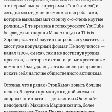
это первый выпуск программы “100% смеха”, и
сегодня мы от души посмеемся над ребятами,
которые выкладывают свои ну о-о-очень крутые
ролики…» В те времена в топах русского YouTube
безраздельно царили Макс +100500 и This is
Хорошо, так что Лазутин попробовал ухватить за
хвост уже популярный формат. Не получилось —
канал «100% смеха», так и не достигнув уровня
проектов, за которыми стояли целые креативные
команды, был удален, а его владелец отправился
искать себя на почве общественного активизма.
Осознав, что в рядах «СтопХама» ловить больше
нечего, Лазутин примкнул к одной из самых
спорных инициатив — движению «Оккупай-
педофиляй» Максима Марцинкевича, более
известного как Тесак. Правда, примкнул, так