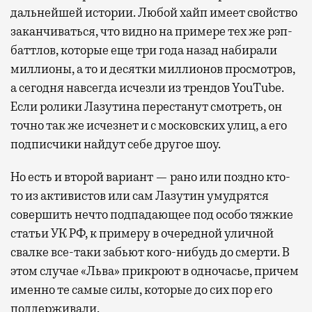
дальнейшей истории. Любой хайп имеет свойство
заканчиваться, что видно на примере тех же рэп-
баттлов, которые еще три года назад набирали
миллионы, а то и десятки миллионов просмотров,
а сегодня навсегда исчезли из трендов YouTube.
Если ролики Лазутина перестанут смотреть, он
точно так же исчезнет и с московских улиц, а его
подписчики найдут себе другое шоу.
Но есть и второй вариант — рано или поздно кто-
то из активистов или сам Лазутин умудрятся
совершить нечто подпадающее под особо тяжкие
статьи УК РФ, к примеру в очередной уличной
свалке все-таки забьют кого-нибудь до смерти. В
этом случае «Льва» прикроют в одночасье, причем
именно те самые силы, которые до сих пор его
поддерживали.