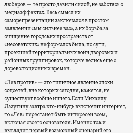
люберов — те просто давили силой, не заботясь о
медиаэффектах. Весь смысл их
саморепрезентации заключался в простом
заявлении «мы сильнее вас», а их борьба за
очищение городских пространств от
«несоветских» неформалов была, по сути,
проекцией территориальных войн дворовых и
районных группировок, которые велись еще с
дореволюционных времен.
«Лев против» — это типичное явление эпохи
соцсетей, вне которых сегодня, кажется, не
существует вообще ничего. Если Михаилу
Лазутину завтра кто-нибудь выключит интернет,
то «Лев» перестанет быть интересен всем,
включая своего основателя. Именно так и
выглядит первый возможный сценарий его