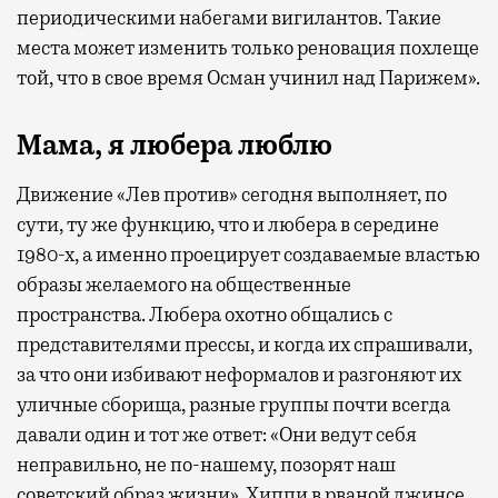
периодическими набегами вигилантов. Такие
места может изменить только реновация похлеще
той, что в свое время Осман учинил над Парижем».
Мама, я любера люблю
Движение «Лев против» сегодня выполняет, по
сути, ту же функцию, что и любера в середине
1980-х, а именно проецирует создаваемые властью
образы желаемого на общественные
пространства. Любера охотно общались с
представителями прессы, и когда их спрашивали,
за что они избивают неформалов и разгоняют их
уличные сборища, разные группы почти всегда
давали один и тот же ответ: «Они ведут себя
неправильно, не по-нашему, позорят наш
советский образ жизни». Хиппи в рваной джинсе