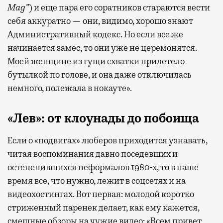
Mag”
) и еще пара его соратников стараются вести
себя аккуратно — они, видимо, хорошо знают
Административный кодекс. Но если все же
начинается замес, то они уже не церемонятся.
Моей женщине из гущи схватки прилетело
бутылкой по голове, и она даже отключилась
немного, полежала в нокауте».
«Лев»: от клоунады до побоища
Если о «подвигах» люберов приходится узнавать,
читая воспоминания давно поседевших и
остепенившихся неформалов 1980-х, то в наше
время все, что нужно, лежит в соцсетях и на
видеохостингах. Вот первая: молодой коротко
стриженный паренек делает, как ему кажется,
смешные обзоры на чужие видео: «Всем привет,