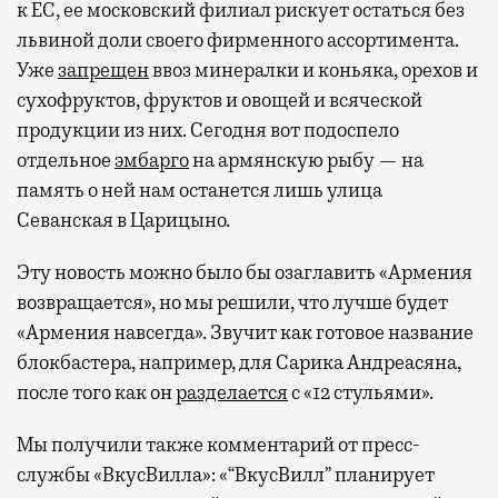
к ЕС, ее московский филиал рискует остаться без
львиной доли своего фирменного ассортимента.
Уже
запрещен
ввоз минералки и коньяка, орехов и
сухофруктов, фруктов и овощей и всяческой
продукции из них. Сегодня вот подоспело
отдельное
эмбарго
на армянскую рыбу — на
память о ней нам останется лишь улица
Севанская в Царицыно.
Эту новость можно было бы озаглавить «Армения
возвращается», но мы решили, что лучше будет
«Армения навсегда». Звучит как готовое название
блокбастера, например, для Сарика Андреасяна,
после того как он
разделается
с «12 стульями».
Мы получили также комментарий от пресс-
службы «ВкусВилла»: «“ВкусВилл” планирует