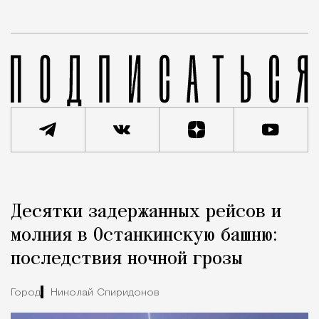
Реклама
Редакция Москвич Mag
Десятки задержанных рейсов и
Город
молния в Останкинскую башню:
последствия ночной грозы
Город
Николай Спиридонов