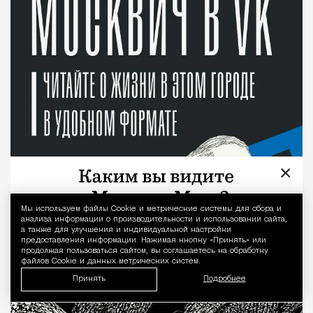
×
Мы используем файлы Сookie и метрические системы для сбора и
Уведомление 
анализа информации о производительности и использовании сайта,
а также для улучшения и индивидуальной настройки
предоставления информации. Нажимая кнопку «Принять» или
продолжая пользоваться сайтом, вы соглашаетесь на обработку
файлов Cookie и данных метрических систем.
Принять
Подробнее