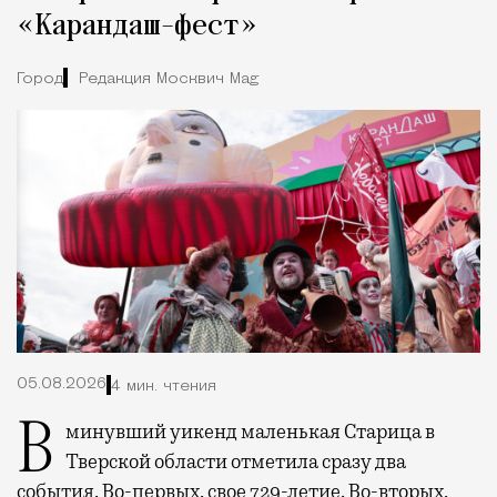
«Карандаш-фест»
Город
Редакция Москвич Mag
05.08.2026
4 мин. чтения
В минувший уикенд маленькая Старица в
Тверской области отметила сразу два
события. Во-первых, свое 729-летие. Во-вторых,