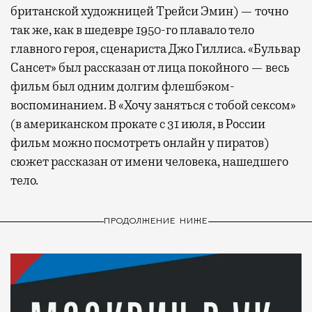
британской художницей Трейси Эмин) — точно
так же, как в шедевре 1950-го плавало тело
главного героя, сценариста Джо Гиллиса. «Бульвар
Сансет» был рассказан от лица покойного — весь
фильм был одним долгим флешбэком-
воспоминанием. В «Хочу заняться с тобой сексом»
(в американском прокате с 31 июля, в России
фильм можно посмотреть онлайн у пиратов)
сюжет рассказан от имени человека, нашедшего
тело.
ПРОДОЛЖЕНИЕ НИЖЕ