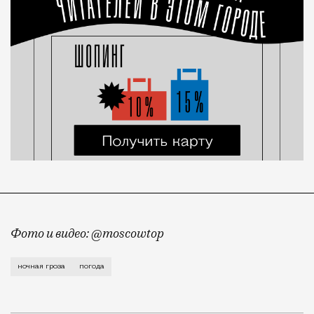
Фото и видео: @moscowtop
После нескольких дней жары Москву ночью накрыла с
ночная гроза
погода