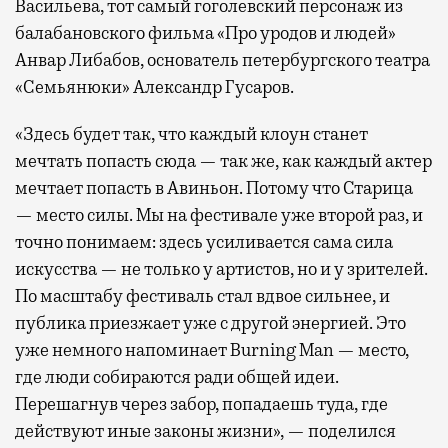
Васильева, тот самый гоголевский персонаж из
балабановского фильма «Про уродов и людей»
Анвар Либабов, основатель петербургского театра
«Семьянюки» Александр Гусаров.
«Здесь будет так, что каждый клоун станет
мечтать попасть сюда — так же, как каждый актер
мечтает попасть в Авиньон. Потому что Старица
— место силы. Мы на фестивале уже второй раз, и
точно понимаем: здесь усиливается сама сила
искусства — не только у артистов, но и у зрителей.
По масштабу фестиваль стал вдвое сильнее, и
публика приезжает уже с другой энергией. Это
уже немного напоминает Burning Man — место,
где люди собираются ради общей идеи.
Перешагнув через забор, попадаешь туда, где
действуют иные законы жизни», — поделился