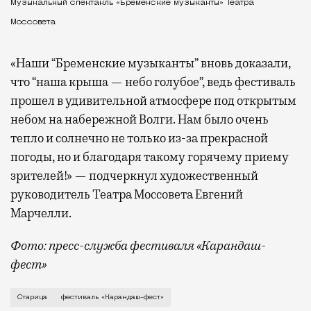
Музыкальный спектакль «Бременские музыканты» Театра
Моссовета
«Наши “Бременские музыканты” вновь доказали,
что “наша крыша — небо голубое”, ведь фестиваль
прошел в удивительной атмосфере под открытым
небом на набережной Волги. Нам было очень
тепло и солнечно не только из-за прекрасной
погоды, но и благодаря такому горячему приему
зрителей!» — подчеркнул художественный
руководитель Театра Моссовета Евгений
Марчелли.
Фото: пресс-служба фестиваля «Карандаш-
фест»
В минувший уикенд маленькая Старица в Тверской об
Старица
фестиваль «Карандаш-фест»