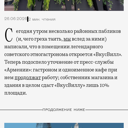
26.06.2026
2 мин. чтения
Сегодня утром несколько районных пабликов
(и, чего греха таить,
мы
вслед за ними)
написали, что в помещении легендарного
советского этногастронома откроется «ВкусВилл».
Теперь подоспело уточнение от пресс-службы
«Армении»: гастроном и одноименное кафе при
нем
продолжат
работу; собственник магазина и
здания в целом сдаст «ВкусВиллу» лишь 10%
площади.
ПРОДОЛЖЕНИЕ НИЖЕ