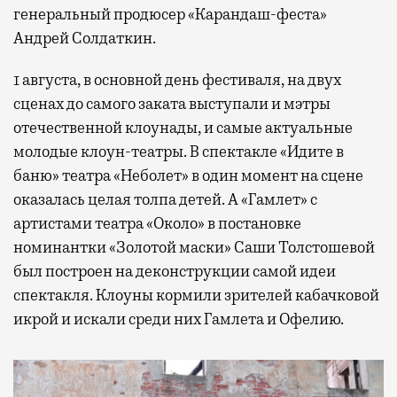
генеральный продюсер «Карандаш-феста»
Андрей Солдаткин.
1 августа, в основной день фестиваля, на двух
сценах до самого заката выступали и мэтры
отечественной клоунады, и самые актуальные
молодые клоун-театры. В спектакле «Идите в
баню» театра «Неболет» в один момент на сцене
оказалась целая толпа детей. А «Гамлет» с
артистами театра «Около» в постановке
номинантки «Золотой маски» Саши Толстошевой
был построен на деконструкции самой идеи
спектакля. Клоуны кормили зрителей кабачковой
икрой и искали среди них Гамлета и Офелию.