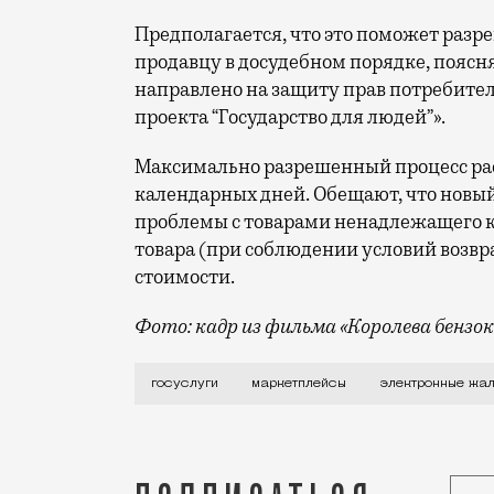
Предполагается, что это поможет разр
продавцу в досудебном порядке, поясн
направлено на защиту прав потребител
проекта “Государство для людей”».
Максимально разрешенный процесс ра
календарных дней. Обещают, что новый
проблемы с товарами ненадлежащего ка
товара (при соблюдении условий возвра
стоимости.
Фото: кадр из фильма «Королева бензок
Разработкой новой экспериментальной «
госуслуги
маркетплейсы
электронные жа