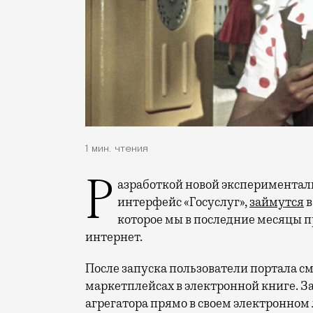
1 мин. чтения
Разработкой новой экспериментальной «Книги жалоб», которую встроят прямо в
интерфейс «Госуслуг»,
займутся
в
которое мы в последние месяцы п
интернет.
После запуска пользователи портала с
маркетплейсах в электронной книге. За
агрегатора прямо в своем электронном