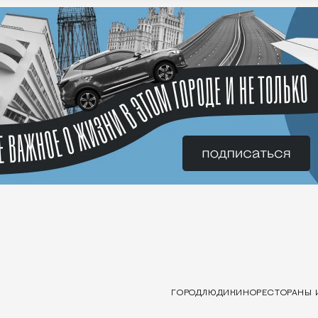
ГОРОД
ЛЮДИ
КИНО
РЕСТОРАНЫ 