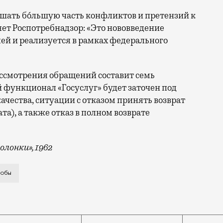
ешать бóльшую часть конфликтов и претензий к
яет Роспотребнадзор: «Это нововведение
ей и реализуется в рамках федерального
ссмотрения обращений составит семь
 функционал «Госуслуг» будет заточен под
чества, ситуации с отказом принять возврат
та), а также отказ в полном возврате
олонки», 1962
Книги жалоб», которую встроят прямо в интерфейс «Г
лобы