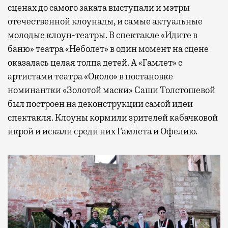
сценах до самого заката выступали и мэтры
отечественной клоунады, и самые актуальные
молодые клоун-театры. В спектакле «Идите в
баню» театра «Неболет» в один момент на сцене
оказалась целая толпа детей. А «Гамлет» с
артистами театра «Около» в постановке
номинантки «Золотой маски» Саши Толстошевой
был построен на деконструкции самой идеи
спектакля. Клоуны кормили зрителей кабачковой
икрой и искали среди них Гамлета и Офелию.