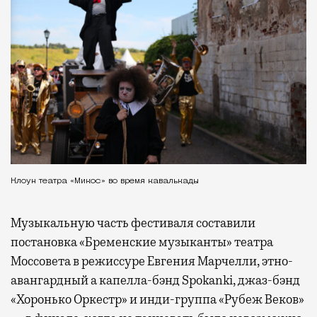
Клоун театра «Микос» во время кавалькады
Музыкальную часть фестиваля составили
постановка «Бременские музыканты» театра
Моссовета в режиссуре Евгения Марчелли, этно-
авангардный а капелла-бэнд Spokanki, джаз-бэнд
«Хоронько Оркестр» и инди-группа «Рубеж Веков»