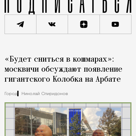
Реклама
Редакция Москвич Mag
«Будет сниться в кошмарах»:
Город
москвичи обсуждают появление
гигантского Колобка на Арбате
Город
Николай Спиридонов