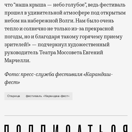
что “наша крыша — небо голубое”, ведь фестиваль
прошел в удивительной атмосфере под открытым
небом на набережной Волги. Нам было очень
тепло и солнечно не только из-за прекрасной
погоды, но и благодаря такому горячему приему
зрителей!» — подчеркнул художественный
руководитель Театра Моссовета Евгений
Марчелли.
Фото: пресс-служба фестиваля «Карандаш-
фест»
В минувший уикенд маленькая Старица в Тверской об
Старица
фестиваль «Карандаш-фест»