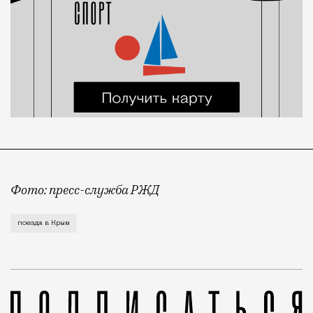
Фото: пресс-служба РЖД
Как и любые другие поезда между полуостровом и м
поезда в Крым