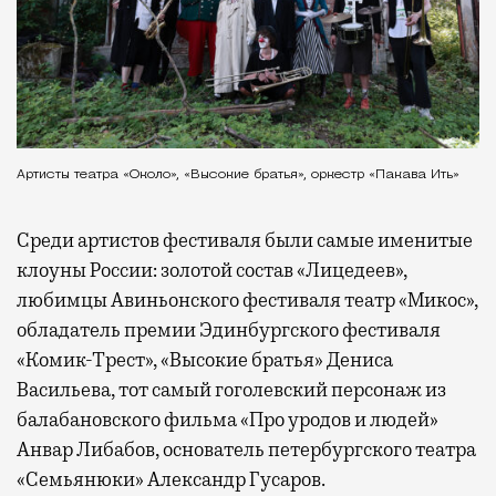
Артисты театра «Около», «Высокие братья», оркестр «Пакава Ить»
Среди артистов фестиваля были самые именитые
клоуны России: золотой состав «Лицедеев»,
любимцы Авиньонского фестиваля театр «Микос»,
обладатель премии Эдинбургского фестиваля
«Комик-Трест», «Высокие братья» Дениса
Васильева, тот самый гоголевский персонаж из
балабановского фильма «Про уродов и людей»
Анвар Либабов, основатель петербургского театра
«Семьянюки» Александр Гусаров.