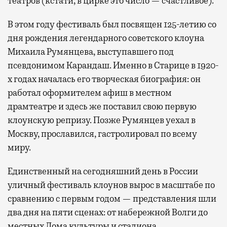
театров (кстати, в цирке это число — счастливое).
В этом году фестиваль был посвящен 125-летию со
дня рождения легендарного советского клоуна
Михаила Румянцева, выступавшего под
псевдонимом Карандаш. Именно в Старице в 1920-
х годах началась его творческая биография: он
работал оформителем афиш в местном
драмтеатре и здесь же поставил свою первую
клоунскую репризу. Позже Румянцев уехал в
Москву, прославился, гастролировал по всему
миру.
Единственный на сегодняшний день в России
уличный фестиваль клоунов вырос в масштабе по
сравнению с первым годом — представления шли
два дня на пяти сценах: от набережной Волги до
местных Дома культуры и стадиона.