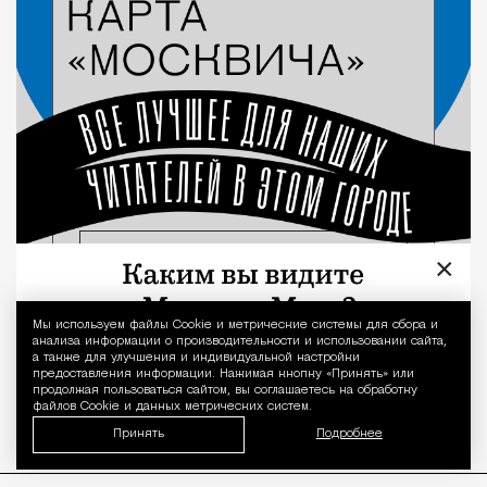
×
Мы используем файлы Сookie и метрические системы для сбора и
Уведомление 
анализа информации о производительности и использовании сайта,
а также для улучшения и индивидуальной настройки
предоставления информации. Нажимая кнопку «Принять» или
продолжая пользоваться сайтом, вы соглашаетесь на обработку
файлов Cookie и данных метрических систем.
Принять
Подробнее