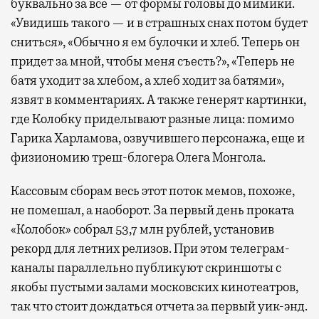
буквально за все — от формы головы до мимики.
«Увидишь такого — и в страшных снах потом будет
сниться», «Обычно я ем булочки и хлеб. Теперь он
придет за мной, чтобы меня съесть?», «Теперь не
батя уходит за хлебом, а хлеб ходит за батями»,
язвят в комментариях. А также генерят картинки,
где Колобку приделывают разные лица: помимо
Гарика Харламова, озвучившего персонажа, еще и
физиономию треш-блогера Олега Монгола.
Кассовым сборам весь этот поток мемов, похоже,
не помешал, а наоборот. За первый день проката
«Колобок» собрал 53,7 млн рублей, установив
рекорд для летних релизов. При этом телеграм-
каналы параллельно публикуют скриншоты с
якобы пустыми залами московских кинотеатров,
так что стоит дождаться отчета за первый уик-энд.