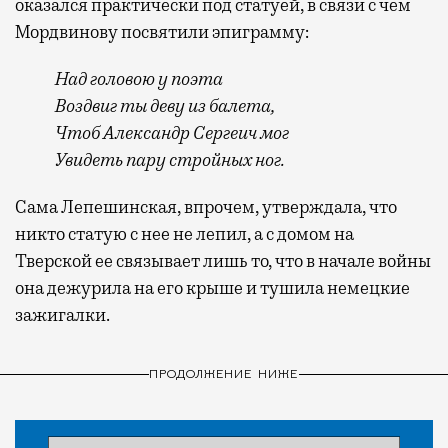
оказался практически под статуей, в связи с чем
Мордвинову посвятили эпиграмму:
Над головою у поэта
Воздвиг ты деву из балета,
Чтоб Александр Сергеич мог
Увидеть пару стройных ног.
Сама Лепешинская, впрочем, утверждала, что
никто статую с нее не лепил, а с домом на
Тверской ее связывает лишь то, что в начале войны
она дежурила на его крыше и тушила немецкие
зажигалки.
ПРОДОЛЖЕНИЕ НИЖЕ