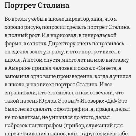
Портрет Сталина
Во время учебы в школе директор, зная, что я
хорошо рисую, попросил сделать портрет Сталина
в полный рост. И я нарисовал: в генеральской
форме, в сапогах. Директору очень понравилось —
он сделал золотую раму, и этот портрет висел в
школе. А потом спустя много лет на мою выставку
в Америке пришел человек и сказал: «Знаете, я
запомнил одно ваше произведение: когда я учился
в школе, у нас висел портрет Сталина. И все
спрашивали, кто его сделал, а нам отвечали, что
такой парень Юрлов. Это вы?» Я говорю: «Да!» Это
было легко сделать с фотографии, я, правда, делал
не по клеткам, не унизился до этого, делал
набросок пантографом (прибор, служащий для
перечерчивания планов, карт в другом масштабе.