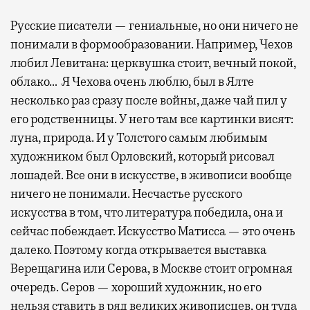
Русские писатели — гениальные, но они ничего не
понимали в формообразовании. Например, Чехов
любил Левитана: церквушка стоит, вечный покой,
облако… Я Чехова очень люблю, был в Ялте
несколько раз сразу после войны, даже чай пил у
его родственницы. У него там все картинки висят:
луна, природа. И у Толстого самым любимым
художником был Орловский, который рисовал
лошадей. Все они в искусстве, в живописи вообще
ничего не понимали. Несчастье русского
искусства в том, что литература победила, она и
сейчас побеждает. Искусство Матисса — это очень
далеко. Поэтому когда открывается выставка
Верещагина или Серова, в Москве стоит огромная
очередь. Серов — хороший художник, но его
нельзя ставить в ряд великих живописцев, он туда