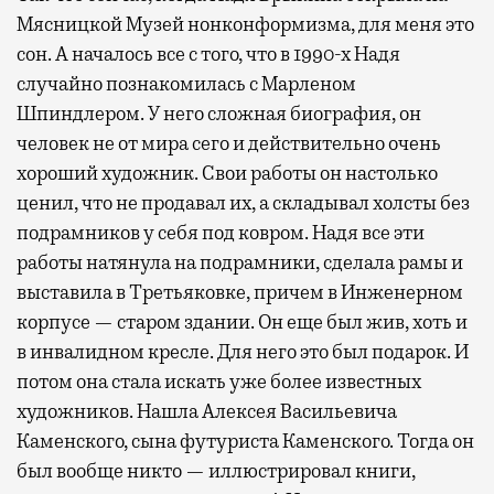
Мясницкой Музей нонконформизма, для меня это
сон. А началось все с того, что в 1990-х Надя
случайно познакомилась с Марленом
Шпиндлером. У него сложная биография, он
человек не от мира сего и действительно очень
хороший художник. Свои работы он настолько
ценил, что не продавал их, а складывал холсты без
подрамников у себя под ковром. Надя все эти
работы натянула на подрамники, сделала рамы и
выставила в Третьяковке, причем в Инженерном
корпусе — старом здании. Он еще был жив, хоть и
в инвалидном кресле. Для него это был подарок. И
потом она стала искать уже более известных
художников. Нашла Алексея Васильевича
Каменского, сына футуриста Каменского. Тогда он
был вообще никто — иллюстрировал книги,