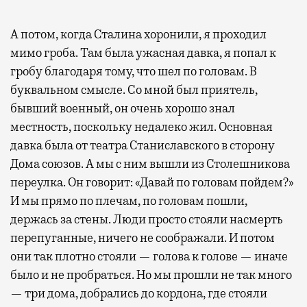
А потом, когда Сталина хоронили, я проходил
мимо гроба. Там была ужасная давка, я попал к
гробу благодаря тому, что шел по головам. В
буквальном смысле. Со мной был приятель,
бывший военный, он очень хорошо знал
местность, поскольку недалеко жил. Основная
давка была от театра Станиславского в сторону
Дома союзов. А мы с ним вышли из Столешникова
переулка. Он говорит: «Давай по головам пойдем?»
И мы прямо по плечам, по головам пошли,
держась за стены. Люди просто стояли насмерть
перепуганные, ничего не соображали. И потом
они так плотно стояли — голова к голове — иначе
было и не пробраться. Но мы прошли не так много
— три дома, добрались до кордона, где стояли