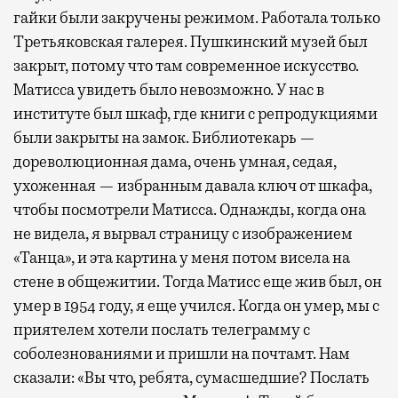
гайки были закручены режимом. Работала только
Третьяковская галерея. Пушкинский музей был
закрыт, потому что там современное искусство.
Матисса увидеть было невозможно. У нас в
институте был шкаф, где книги с репродукциями
были закрыты на замок. Библиотекарь —
дореволюционная дама, очень умная, седая,
ухоженная — избранным давала ключ от шкафа,
чтобы посмотрели Матисса. Однажды, когда она
не видела, я вырвал страницу с изображением
«Танца», и эта картина у меня потом висела на
стене в общежитии. Тогда Матисс еще жив был, он
умер в 1954 году, я еще учился. Когда он умер, мы с
приятелем хотели послать телеграмму с
соболезнованиями и пришли на почтамт. Нам
сказали: «Вы что, ребята, сумасшедшие? Послать