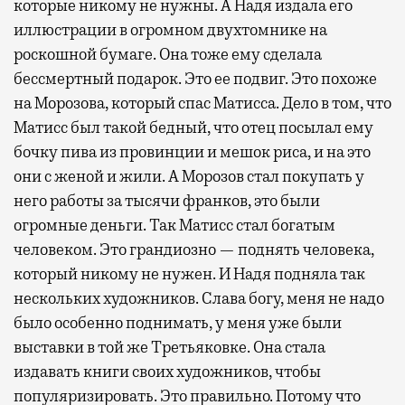
которые никому не нужны. А Надя издала его
иллюстрации в огромном двухтомнике на
роскошной бумаге. Она тоже ему сделала
бессмертный подарок. Это ее подвиг. Это похоже
на Морозова, который спас Матисса. Дело в том, что
Матисс был такой бедный, что отец посылал ему
бочку пива из провинции и мешок риса, и на это
они с женой и жили. А Морозов стал покупать у
него работы за тысячи франков, это были
огромные деньги. Так Матисс стал богатым
человеком. Это грандиозно — поднять человека,
который никому не нужен. И Надя подняла так
нескольких художников. Слава богу, меня не надо
было особенно поднимать, у меня уже были
выставки в той же Третьяковке. Она стала
издавать книги своих художников, чтобы
популяризировать. Это правильно. Потому что