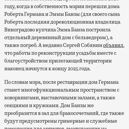
году, когда в собственность мэрии перешли
дома
Роберта Германа и Эммы Банзы (для своего сына
Роберта последняя дореволюционная владелица
Виноградово купчиха Эмма Банза построила
отдельный деревянный дом с бельведером), а
также погреб. А н
едавно Сергей Собянин
объявил
,
что работы по реконструкции усадьбы вместе с
благоустройством прилегающей территории
наконец начнутся к концу 2025 года.
По словам мэра, после реставрации дом Германа
станет многофункциональным пространством с
коворкингами, выставочными залами, а также
секциями и кружками. Дом Банзы же
преобразится в зал для бракосочетаний, где также
будут предусмотрены гримерные и служебные
помещения для артистов, выступающих на