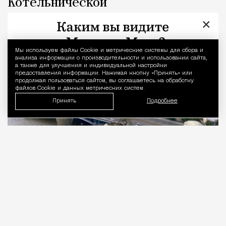
Котельнической
×
Город
Наталья Журавлева
Мы используем файлы Сookie и метрические системы для сбора и
Уведомление 
анализа информации о производительности и использовании сайта,
а также для улучшения и индивидуальной настройки
предоставления информации. Нажимая кнопку «Принять» или
продолжая пользоваться сайтом, вы соглашаетесь на обработку
файлов Cookie и данных метрических систем.
Принять
Подробнее
06.08.2026
3 мин. чтения
Тридцать первый этаж. 176 метров над
уровнем Москвы-реки, у слияния с Яузой.
Подо мной город, который задумывали как