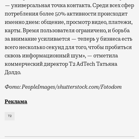
— универсальная точка контакта. Среди всех сфер
потребления более 50% активности происходит
именно днем: общение, просмотр видео, платежи,
карты. Время пользователя ограничено, и борьба
за внимание усиливается — теперь у бизнеса есть
всего несколько секунд для того, чтобы пробиться
сквозь информационный шум», — отметила
коммерческий директор Т2 AdTech Татьяна
Долдо.
Фото: PeopleImages/shutterstock.com/Fotodom
Мобильный оператор Т2 изучил модели интернет-потр
Реклама
Т2