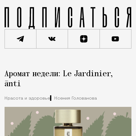
Реклама
Редакция Москвич Mag
Аромат недели: Le Jardinier,
Город
ānti
Красота и здоровье
Ксения Голованова