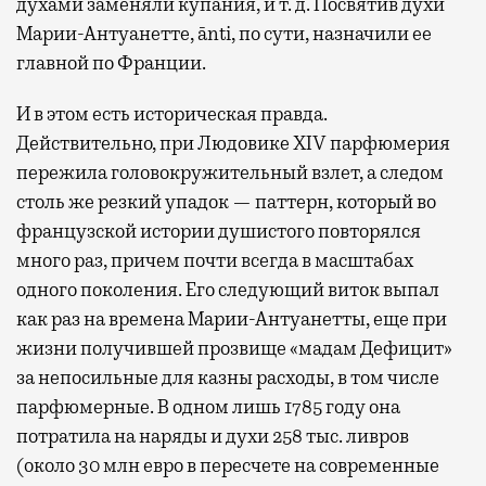
духами заменяли купания, и т. д. Посвятив духи
Марии-Антуанетте, ānti, по сути, назначили ее
главной по Франции.
И в этом есть историческая правда.
Действительно, при Людовике XIV парфюмерия
пережила головокружительный взлет, а следом
столь же резкий упадок — паттерн, который во
французской истории душистого повторялся
много раз, причем почти всегда в масштабах
одного поколения. Его следующий виток выпал
как раз на времена Марии-Антуанетты, еще при
жизни получившей прозвище «мадам Дефицит»
за непосильные для казны расходы, в том числе
парфюмерные. В одном лишь 1785 году она
потратила на наряды и духи 258 тыс. ливров
(около 30 млн евро в пересчете на современные