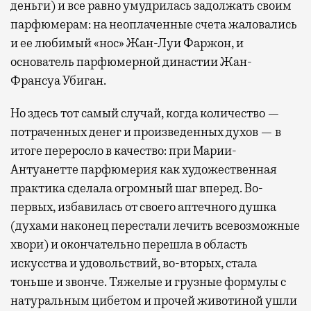
деньги) и все равно умудрилась задолжать своим
парфюмерам: на неоплаченные счета жаловались
и ее любимый «нос» Жан-Луи Фаржон, и
основатель парфюмерной династии Жан-
Франсуа Убиган.
Но здесь тот самый случай, когда количество —
потраченных денег и произведенных духов — в
итоге переросло в качество: при Марии-
Антуанетте парфюмерия как художественная
практика сделала огромный шаг вперед. Во-
первых, избавилась от своего аптечного душка
(духами наконец перестали лечить всевозможные
хвори) и окончательно перешла в область
искусства и удовольствий, во-вторых, стала
тоньше и звонче. Тяжелые и грузные формулы с
натуральным цибетом и прочей животиной ушли