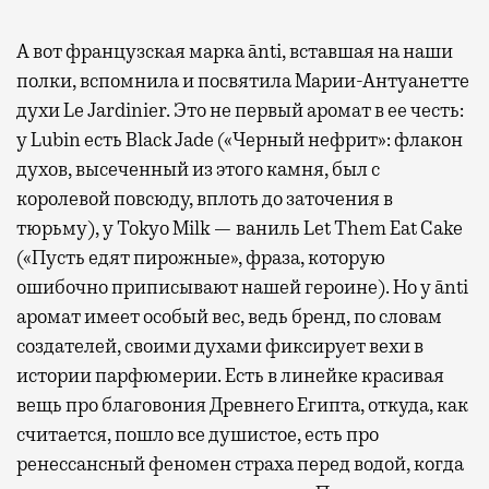
А вот французская марка ānti, вставшая на наши
полки, вспомнила и посвятила Марии-Антуанетте
духи Le Jardinier. Это не первый аромат в ее честь:
у Lubin есть Black Jade («Черный нефрит»: флакон
духов, высеченный из этого камня, был с
королевой повсюду, вплоть до заточения в
тюрьму), у Tokyo Milk — ваниль Let Them Eat Cake
(«Пусть едят пирожные», фраза, которую
ошибочно приписывают нашей героине). Но у ānti
аромат имеет особый вес, ведь бренд, по словам
создателей, своими духами фиксирует вехи в
истории парфюмерии. Есть в линейке красивая
вещь про благовония Древнего Египта, откуда, как
считается, пошло все душистое, есть про
ренессансный феномен страха перед водой, когда