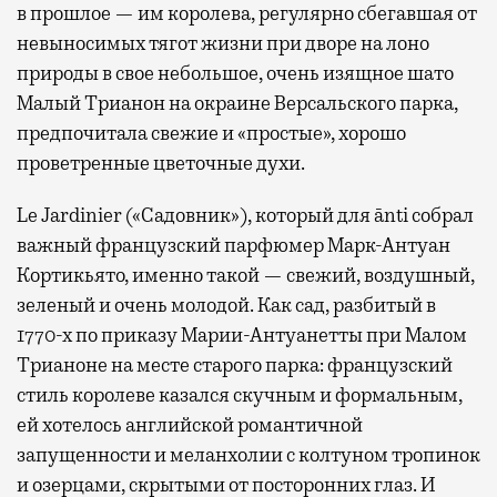
в прошлое — им королева, регулярно cбегавшая от
невыносимых тягот жизни при дворе на лоно
природы в свое небольшое, очень изящное шато
Малый Трианон на окраине Версальского парка,
предпочитала свежие и «простые», хорошо
проветренные цветочные духи.
Le Jardinier («Садовник»), который для ānti собрал
важный французский парфюмер Марк-Антуан
Кортикьято, именно такой — свежий, воздушный,
зеленый и очень молодой. Как сад, разбитый в
1770-х по приказу Марии-Антуанетты при Малом
Трианоне на месте старого парка: французский
стиль королеве казался скучным и формальным,
ей хотелось английской романтичной
запущенности и меланхолии с колтуном тропинок
и озерцами, скрытыми от посторонних глаз. И