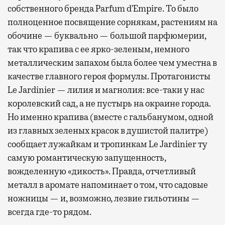
собственного бренда Parfum d’Empire. То было
полноценное посвящение сорнякам, растениям на
обочине — буквально — большой парфюмерии,
так что крапива с ее ярко-зеленым, немного
металлическим запахом была более чем уместна в
качестве главного героя формулы. Протагонисты
Le Jardinier — лилия и магнолия: все-таки у нас
королевский сад, а не пустырь на окраине города.
Но именно крапива (вместе с гальбанумом, одной
из главных зеленых красок в душистой палитре)
сообщает лужайкам и тропинкам Le Jardinier ту
самую романтическую запущенность,
вожделенную «дикость». Правда, отчетливый
металл в аромате напоминает о том, что садовые
ножницы — и, возможно, лезвие гильотины —
всегда где-то рядом.