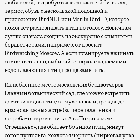
любителей, потребуется компактный бинокль,
термос, обувь с нескользкой подошвой и
приложение BirdNET или Merlin Bird ID, которое
помогает распознавать птиц по голосу. Новичкам
лучше сначала сходить на экскурсию с опытными
бердвотчерами, например, от проекта
Birdwatching Moscow. А если планируете начинать
самостоятельно, выбирайте парки с водоемами:
водоплавающих птиц проще заметить.
Излюбленное место московских бердвотчеров —
Главный ботанический сад, где можно встретить
десятки видов птиц: от мухоловок и дроздов до
краснокнижных ястреба-перепелятника и
ястреба-тетеревятника. А в «Покровском-
Стрешнево», где обитает 80 видов птиц, живут
сокол пустельга, хохлатая чернеть (нырковая утка