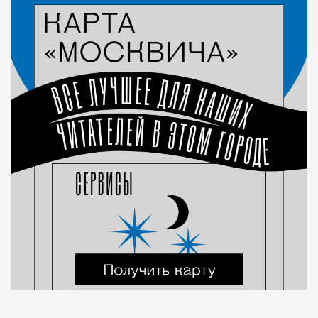
Город