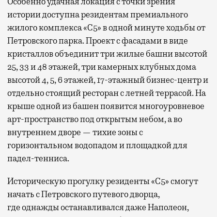
Особенно удачная локация с точки зрения
истории доступна резидентам премиального
жилого комплекса «С5»
в одной минуте ходьбы от
Петровского парка. Проект с фасадами в виде
кристаллов объединит три жилые башни высотой
25, 33 и 48 этажей, три камерных клубных дома
высотой 4, 5, 6 этажей, 17-этажный бизнес-центр и
отдельно стоящий ресторан с летней террасой. На
крыше одной из башен появится многоуровневое
арт-пространство под открытым небом, а во
внутреннем дворе — тихие зоны с
горизонтальном водопадом и площадкой для
падел-тенниса.
Историческую прогулку резиденты «С5» смогут
начать с Петровского путевого дворца,
где
однажды останавливался даже Наполеон,