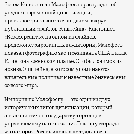
Затем Константин Малофеев порассуждал об
упадке современной цивилизации,
проиллюстрировав это скандалом вокруг
публикации «файлов Эпштейна». Как пишет
«Коммерсантъ», на одном из слайдов,
продемонстрированных в аудитории, Малофеев
показал фотографию экс-президента США Билла
Клинтона в женском платье. Это был снимок из
архива Эпштейна, в котором упоминаются
влиятельные политики и известные бизнесмены
со всего мира.
Империя по Малофееву — это один из двух
исторических типов цивилизаций, который
антагонистичен государству торговцев,
управляемому олигархатом. Лектор утверждал,
что история России «пошла не туда» после