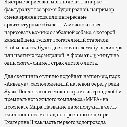
Быстрые зарисовки можно делать в парке —
фактура тут все время будет разной, например
смена времен года или интересные
архитектурные объекты. А можно и вовсе
нарисовать комикс о забавной собаке, с которой
каждый день гуляет трогательный старичок.
Чтобы начать, будет достаточно скетчбука, линера
или цветных карандашей. А формат «15 минут на
один скетч» снимет страх чистого листа.
Для скетчинга отлично подойдет, например, парк
«Акведук», расположенный на левом берегу реки
Яузы. Попасть в него можно прямо из гранд-лобби
премиального жилого комплекса «МИРА» на
проспекте Мира. Название парк получил в честь
«миллионного моста», построенного еще при
Екатерине II как часть первого водопровода