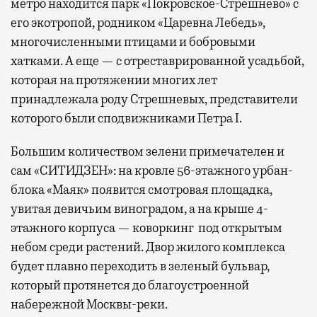
метро находится парк «Покровское-Стрешнево» с
его экотропой, родником «Царевна Лебедь»,
многочисленными птицами и бобровыми
хатками. А еще — с отреставрированной усадьбой,
которая на протяжении многих лет
принадлежала роду Стрешневых, представители
которого были сподвижниками Петра I.
Большим количеством зелени примечателен и
сам «СИТИДЗЕН»: на кровле 56-этажного урбан-
блока «Маяк» появится смотровая площадка,
увитая девичьим виноградом, а на крыше 4-
этажного корпуса — коворкинг под открытым
небом среди растений. Двор жилого комплекса
будет плавно переходить в зеленый бульвар,
который протянется до благоустроенной
набережной Москвы-реки.