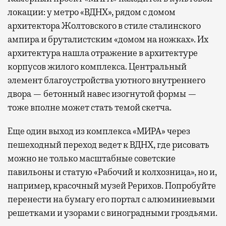
локации: у метро «ВДНХ», рядом с домом
архитектора Жолтовского в стиле сталинского
ампира и бруталистским «домом на ножках». Их
архитектура нашла отражение в архитектуре
корпусов жилого комплекса. Центральный
элемент благоустройства уютного внутреннего
двора — бетонный навес изогнутой формы —
тоже вполне может стать темой скетча.
Еще один выход из комплекса «МИРА» через
пешеходный переход ведет к ВДНХ, где рисовать
можно не только масштабные советские
павильоны и статую «Рабочий и колхозница», но и,
например, красочный музей Рерихов. Попробуйте
перенести на бумагу его портал с алюминиевыми
решетками и узорами с виноградными гроздьями.