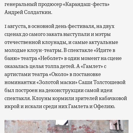
генеральный продюсер «Карандаш-феста»
Андрей Солдаткин.
1 августа, в основной день фестиваля, на двух
сценах до самого заката выступали и мэтры
отечественной клоунады, и самые актуальные
молодые клоун-театры. В спектакле «Идите в
баню» театра «Неболет» в один момент на сцене
оказалась целая толпа детей. А «Гамлет» с
артистами театра «Около» в постановке
номинантки «Золотой маски» Саши Толстошевой
был построен на деконструкции самой идеи
спектакля. Клоуны кормили зрителей кабачковой
икрой и искали среди них Гамлета и Офелию.