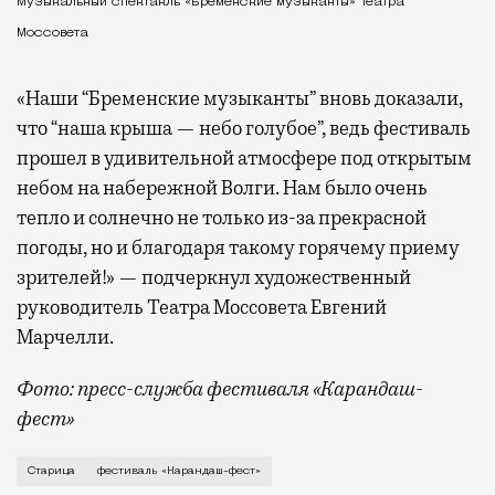
Музыкальный спектакль «Бременские музыканты» Театра
Моссовета
«Наши “Бременские музыканты” вновь доказали,
что “наша крыша — небо голубое”, ведь фестиваль
прошел в удивительной атмосфере под открытым
небом на набережной Волги. Нам было очень
тепло и солнечно не только из-за прекрасной
погоды, но и благодаря такому горячему приему
зрителей!» — подчеркнул художественный
руководитель Театра Моссовета Евгений
Марчелли.
Фото: пресс-служба фестиваля «Карандаш-
фест»
В минувший уикенд маленькая Старица в Тверской об
Старица
фестиваль «Карандаш-фест»