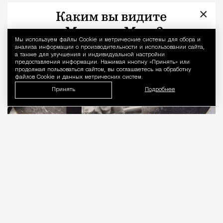
«Капоте в СССР»
×
Люди
Редакция Москвич Mag
Мы используем файлы Сookie и метрические системы для сбора и
Уведомление 
анализа информации о производительности и использовании сайта,
а также для улучшения и индивидуальной настройки
предоставления информации. Нажимая кнопку «Принять» или
продолжая пользоваться сайтом, вы соглашаетесь на обработку
файлов Cookie и данных метрических систем.
Принять
Подробнее
05.08.2026
10 мин. чтения
В издательстве «Найди лесоруба» вышла книга
«Капоте в СССР: подлинная история одного
путешествия»
писателя Дениса Захарова,