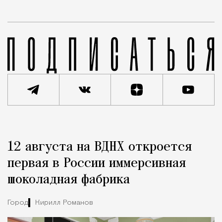
Реклама
Редакция Москвич Mag
12 августа на ВДНХ откроется
Город
первая в России иммерсивная
шоколадная фабрика
Город
Кирилл Романов