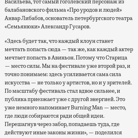
Васильева, тот самый гоголевский персонаж из
балабановского фильма «Про уродов и людей»
Анвар Либабов, основатель петербургского театра
«Семьянюки» Александр Гусаров.
«Здесь будет так, что каждый клоун станет
мечтать попасть сюда — так же, как каждый актер
мечтает попасть в Авиньон. Потому что Старица
— место силы. Мы на фестивале уже второй раз, и
точно понимаем: здесь усиливается сама сила
искусства — не только у артистов, но и у зрителей.
По масштабу фестиваль стал вдвое сильнее, и
публика приезжает уже с другой энергией. Это
уже немного напоминает Burning Man — место,
где люди собираются ради общей идеи.
Перешагнув через забор, попадаешь туда, где
действуют иные законы жизни», — поделился