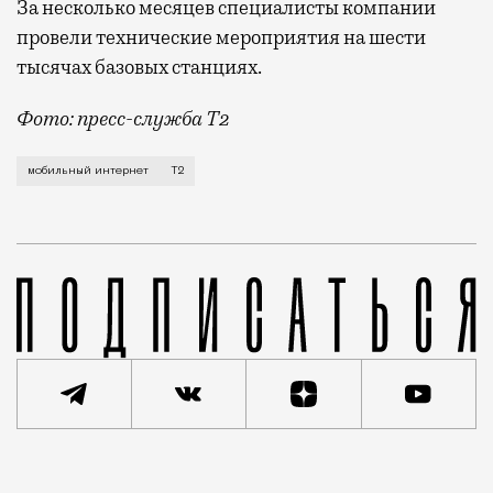
За несколько месяцев специалисты компании
провели технические мероприятия на шести
тысячах базовых станциях.
Фото: пресс-служба Т2
Мобильный оператор Т2 завершил работы по увеличе
мобильный интернет
Т2