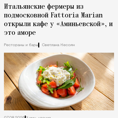
Реклама
Редакция Москвич Mag
Итальянские фермеры из
Город
подмосковной Fattoria Marian
открыли кафе у «Аминьевской», и
это аморе
Рестораны и бары
Светлана Кесоян
07.08.2026