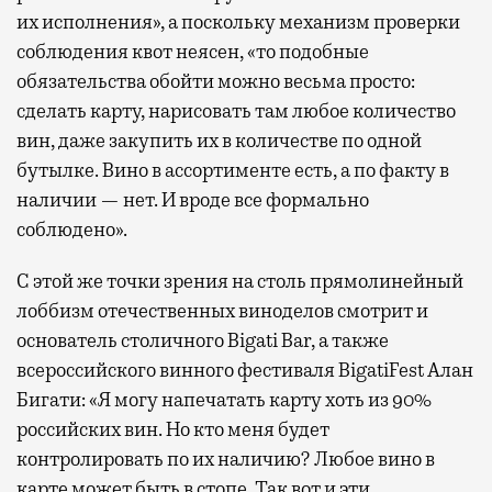
их исполнения», а поскольку механизм проверки
соблюдения квот неясен, «то подобные
обязательства обойти можно весьма просто:
сделать карту, нарисовать там любое количество
вин, даже закупить их в количестве по одной
бутылке. Вино в ассортименте есть, а по факту в
наличии — нет. И вроде все формально
соблюдено».
С этой же точки зрения на столь прямолинейный
лоббизм отечественных виноделов смотрит и
основатель столичного Bigati Bar, а также
всероссийского винного фестиваля BigatiFest Алан
Бигати: «Я могу напечатать карту хоть из 90%
российских вин. Но кто меня будет
контролировать по их наличию? Любое вино в
карте может быть в стопе. Так вот и эти