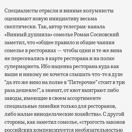
Специалисты отрасли и винные колумнисты
оценивают новую инициативу весьма
скептически. Так, автор телеграм-канала
«Винный душнила» сомелье Роман Сосновский
заметил, что «общее правило и общие чаяния
сомелье в ресторанах — чтобы одни и те же вина
не пересекались в карте ресторана и на полке
супермаркета. Ибо наценка ресторана куда как
выше и никому не хочется слышать что-то в духе
“да это же вино на полке в “Пятерочке” стоит в три
раза дешевле!”, а значит, от квот выиграют либо
заводы, имеющие в своем ассортименте
специальные линейки только для ресторанов,
либо малые винодельческие хозяйства». С другой
стороны, как заметил сомелье, «строгость законов
российских компенсируется необязательностью