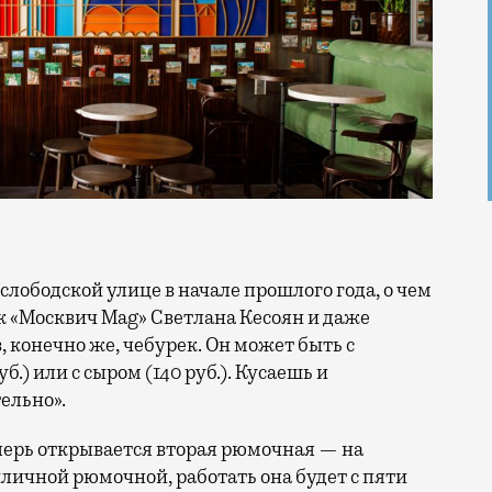
к «Москвич Mag» Светлана Кесоян и даже
 конечно же, чебурек. Он может быть с
уб.) или с сыром (140 руб.). Кусаешь и
ельно».
еперь открывается вторая рюмочная — на
риличной рюмочной, работать она будет с пяти