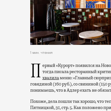
1 мин. чтения
Первый «Курорт» появился на Новослободской улице в начале прошлого года, о чем
тогда писала ресторанный крити
хвалила
меню: «Главный сюрприз,
говядиной (160 руб.), со свининой (150 р
понимаешь, что в Адлер ехать не обязат
Похоже, дела пошли так хорошо, что т
Пятницкой, 31, стр. 5. Как положено п