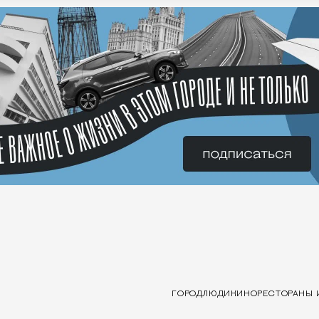
ГОРОД
ЛЮДИ
КИНО
РЕСТОРАНЫ 