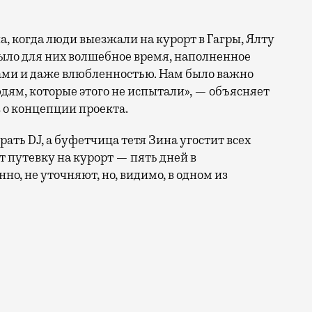
а, когда люди выезжали на курорт в Гагры, Ялту
 было для них волшебное время, наполненное
ами и даже влюбленностью. Нам было важно
дям, которые этого не испытали», — объясняет
 о концепции проекта.
ать DJ, а буфетчица тетя Зина угостит всех
т путевку на курорт — пять дней в
но, не уточняют, но, видимо, в одном из
дской улице в начале прошлого года, о чем тогда писа