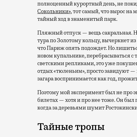
полноценный курортный день, не покид
Сокольники»
, тот самый, что вырос на
тайный ход в знаменитый парк.
Пляжный отпуск — вещь сакральная. Н
тура по Золотому кольцу, вычеркнет из
что Париж опять подождет. Но лишиться
новом купальнике, перебрасываться с
светскими репликами, это уже покушени
отдых «тюленьим», просто завидуют — 
загара воспринимается как год, прожит
Поэтому мой эксперимент был не про э
билетах — хотя и про нее тоже. Он был п
когда за деревьями шумит Ростокински
Тайные тропы