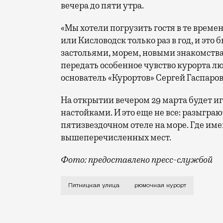
вечера до пяти утра.
«Мы хотели погрузить гостя в те времен
или Кисловодск только раз в год, и это
застольями, морем, новыми знакомств
передать особенное чувство курорта лю
основатель «Курортов» Сергей Гаспаров
На открытии вечером 29 марта будет игр
настойками. И это еще не все: разыграю
пятизвездочном отеле на море. Где имен
вышеперечисленных мест.
Фото: предоставлено пресс-службой
Первый «Курорт» появился на Новослобо
Пятницкая улица
рюмочная курорт