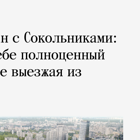
н с Сокольниками:
ебе полноценный
не выезжая из