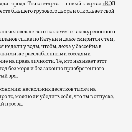
ая города. Точка старта — новый квартал
«КОД
 месте бывшего грузового двора и открывает свой
аш человек легко откажется от экскурсионного
 планов сплав по Катуни и даже смирится с тем,
 недели у воды, чтобы, лежа у бассейна в
 такими же расслабленными соседями
е на права личности. Те, кто называет этот
год без моря и без законно приобретенного
ый зря.
кономию нескольких десятков тысяч на
ро то, можно ли убедить себя, что ты в отпуске,
й проезд.