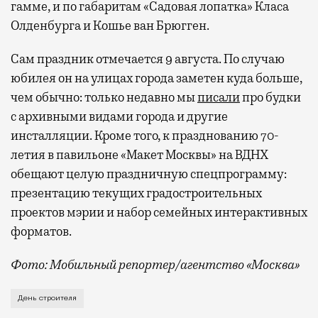
с собой не только чемодан, но и ноутбук.
гамме, и по габаритам «Садовая лопатка» Класа
А ожидание рейса все чаще превращается
Олденбурга и Кошье ван Брюгген.
не в потерянное время, а в возможность
Сам праздник отмечается 9 августа. По случаю
спокойно закончить дела или спланировать
активности в путешествии, например
юбилея он на улицах города заметен куда больше,
забронировать нужные билеты и рестораны.
чем обычно: только недавно мы
писали
про будки
с архивными видами города и другие
инсталляции. Кроме того, к празднованию 70-
летия в павильоне «Макет Москвы» на ВДНХ
Бизнес-зал становится местом, где можно
обещают целую праздничную спецпрограмму:
провести переговоры, поработать или просто
выпить кофе, наблюдая сквозь панорамные
презентацию текущих градостроительных
окна за тем, как взлетают и садятся
проектов мэрии и набор семейных интерактивных
самолеты. В Москве нет недостатка
форматов.
в лаунжах. В аэропортах их обычно
Фото: Мобильный репортер/агентство «Москва»
несколько — в разных зонах воздушных
гаваней. На некоторых вокзалах — тоже.
Это каска в фирменных цветах департамента строит
День строителя
Лаунжи доступны на Ленинградском,