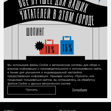
Мы используем файлы Сookie и метрические системы для сбора и
Уведомление 
анализа информации о производительности и использовании сайта,
а также для улучшения и индивидуальной настройки
предоставления информации. Нажимая кнопку «Принять» или
продолжая пользоваться сайтом, вы соглашаетесь на обработку
файлов Cookie и данных метрических систем.
Принять
Подробнее