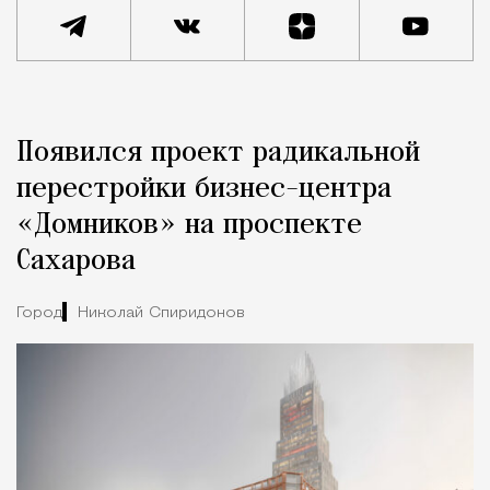
Реклама
Редакция Москвич Mag
Появился проект радикальной
Город
перестройки бизнес-центра
«Домников» на проспекте
Сахарова
Город
Николай Спиридонов