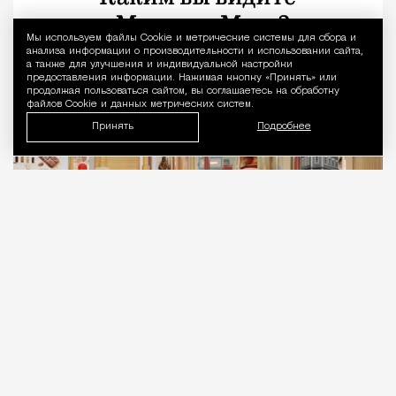
Город
Кирилл Романов
Мы используем файлы Сookie и метрические системы для сбора и
Уведомление 
анализа информации о производительности и использовании сайта,
а также для улучшения и индивидуальной настройки
предоставления информации. Нажимая кнопку «Принять» или
продолжая пользоваться сайтом, вы соглашаетесь на обработку
файлов Cookie и данных метрических систем.
Принять
Подробнее
05.08.2026
2 мин. чтения
Все желающие набрать калорий к зиме под
благовидным познавательным предлогом
смогут сделать это на ВДНХ в павильоне «Юные
натуралисты». Там заработает «Фабрика