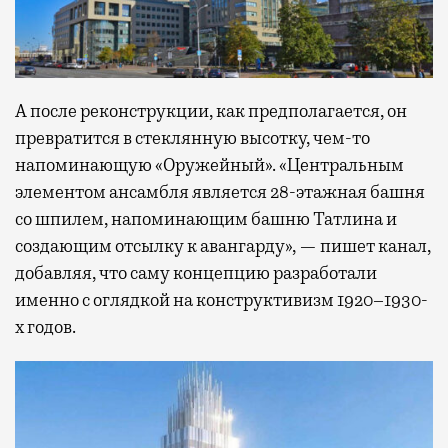
А после реконструкции, как предполагается, он
превратится в стеклянную высотку, чем-то
напоминающую «Оружейный». «Центральным
элементом ансамбля является 28-этажная башня
со шпилем, напоминающим башню Татлина и
создающим отсылку к авангарду», — пишет канал,
добавляя, что саму концепцию разработали
именно с оглядкой на конструктивизм 1920–1930-
х годов.