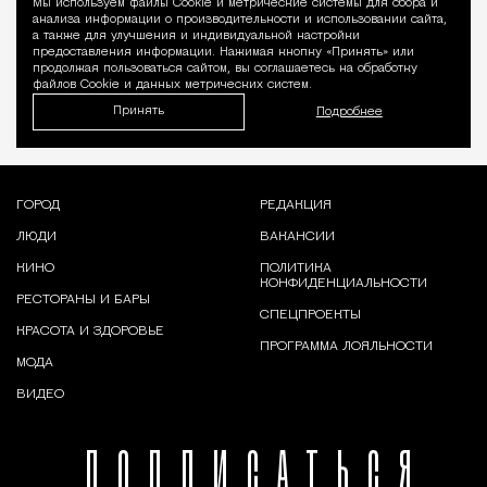
Мы используем файлы Сookie и метрические системы для сбора и
Уведомление 
анализа информации о производительности и использовании сайта,
а также для улучшения и индивидуальной настройки
предоставления информации. Нажимая кнопку «Принять» или
продолжая пользоваться сайтом, вы соглашаетесь на обработку
файлов Cookie и данных метрических систем.
Принять
Подробнее
ГОРОД
РЕДАКЦИЯ
ЛЮДИ
ВАКАНСИИ
КИНО
ПОЛИТИКА
КОНФИДЕНЦИАЛЬНОСТИ
РЕСТОРАНЫ И БАРЫ
СПЕЦПРОЕКТЫ
КРАСОТА И ЗДОРОВЬЕ
ПРОГРАММА ЛОЯЛЬНОСТИ
МОДА
ВИДЕО
ПОДПИСАТЬСЯ