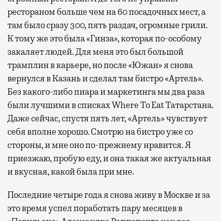
рестораном больше чем на 60 посадочных мест, а
там было сразу 300, пять раздач, огромные грили.
К тому же это была «Гинза», которая по-особому
закаляет людей. Для меня это был большой
трамплин в карьере, но после «Южан» я снова
вернулся в Казань и сделал там бистро «Артель».
Без какого-либо пиара и маркетинга мы два раза
были лучшими в списках Where To Eat Татарстана.
Даже сейчас, спустя пять лет, «Артель» чувствует
себя вполне хорошо. Смотрю на бистро уже со
стороны, и мне оно по-прежнему нравится. Я
приезжаю, пробую еду, и она такая же актуальная
и вкусная, какой была при мне.
Последние четыре года я снова живу в Москве и за
это время успел поработать пару месяцев в