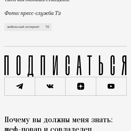
Фото: пресс-служба Т2
Мобильный оператор Т2 завершил работы по увеличе
мобильный интернет
Т2
Реклама
Редакция Москвич Mag
Почему вы должны меня знать:
Город
шеф-повар и совладелец