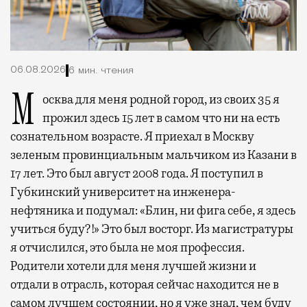
06.08.2026
6 мин. чтения
Москва для меня родной город, из своих 35 я
прожил здесь 15 лет в самом что ни на есть
сознательном возрасте. Я приехал в Москву
зеленым провинциальным мальчиком из Казани в
17 лет. Это был август 2008 года. Я поступил в
Губкинский университет на инженера-
нефтяника и подумал: «Блин, ни фига себе, я здесь
учиться буду?!» Это был восторг. Из магистратуры
я отчислился, это была не моя профессия.
Родители хотели для меня лучшей жизни и
отдали в отрасль, которая сейчас находится не в
самом лучшем состоянии, но я уже знал, чем буду