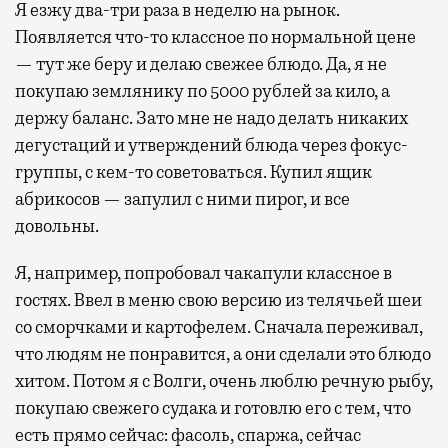
Я езжу два-три раза в неделю на рынок.
Появляется что-то классное по нормальной цене
— тут же беру и делаю свежее блюдо. Да, я не
покупаю землянику по 5000 рублей за кило, а
держу баланс. Зато мне не надо делать никаких
дегустаций и утверждений блюда через фокус-
группы, с кем-то советоваться. Купил ящик
абрикосов — запулил с ними пирог, и все
довольны.
Я, например, попробовал чакапули классное в
гостях. Ввел в меню свою версию из телячьей шеи
со сморчками и картофелем. Сначала переживал,
что людям не понравится, а они сделали это блюдо
хитом. Потом я с Волги, очень люблю речную рыбу,
покупаю свежего судака и готовлю его с тем, что
есть прямо сейчас: фасоль, спаржа, сейчас