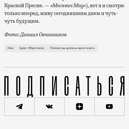
Красной Пресне. —
«Москвич Mag»
), вот я и смотрю
только вперед, живу сегодняшним днем и чуть-
чуть будущим.
Фото: Даниил Овчинников
Москва для меня родной город, из своих 35 я прожил
Alma
Булат Ибрагимов
Почему вы должны меня знать