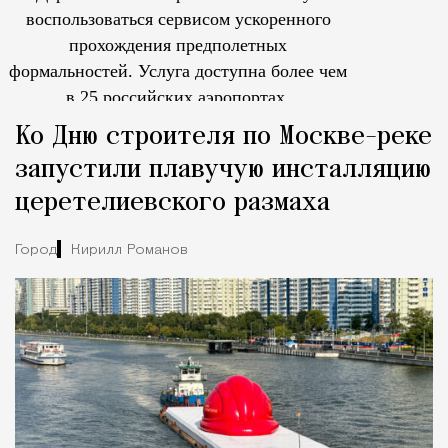
воспользоваться сервисом ускоренного
прохождения предполетных
формальностей.
Услуга доступна более чем
в 25 российских аэропортах.
Tcпециальный проектКаждый москвич знает — отпуск нач
Ко Дню строителя по Москве-реке
запустили плавучую инсталляцию
церетелиевского размаха
Город
Кирилл Романов