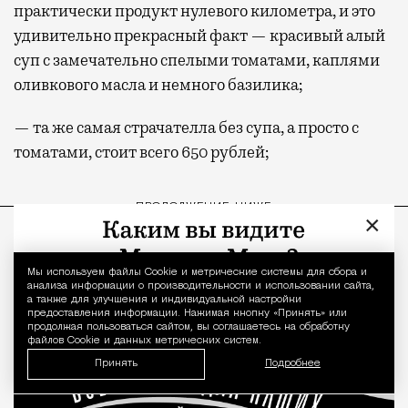
практически продукт нулевого километра, и это
могут держатели карт Mir Supreme. Причем
удивительно прекрасный факт — красивый алый
не только в столице. Всего доступно более
суп с замечательно спелыми томатами, каплями
1000 бизнес-залов по всему миру.
оливкового масла и немного базилика;
— та же самая страчателла без супа, а просто с
томатами, стоит всего 650 рублей;
ПРОДОЛЖЕНИЕ НИЖЕ
×
Мы используем файлы Сookie и метрические системы для сбора и
Уведомление 
анализа информации о производительности и использовании сайта,
а также для улучшения и индивидуальной настройки
предоставления информации. Нажимая кнопку «Принять» или
продолжая пользоваться сайтом, вы соглашаетесь на обработку
файлов Cookie и данных метрических систем.
Принять
Подробнее