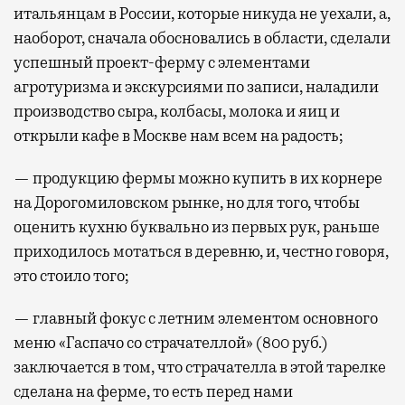
итальянцам в России, которые никуда не уехали, а,
не в потерянное время, а в возможность
наоборот, сначала обосновались в области, сделали
спокойно закончить дела или спланировать
успешный проект-ферму с элементами
активности в путешествии, например
агротуризма и экскурсиями по записи, наладили
забронировать нужные билеты и рестораны.
производство сыра, колбасы, молока и яиц и
открыли кафе в Москве нам всем на радость;
Бизнес-зал становится местом, где можно
— продукцию фермы можно купить в их корнере
провести переговоры, поработать или просто
на Дорогомиловском рынке, но для того, чтобы
выпить кофе, наблюдая сквозь панорамные
оценить кухню буквально из первых рук, раньше
окна за тем, как взлетают и садятся
приходилось мотаться в деревню, и, честно говоря,
самолеты. В Москве нет недостатка
это стоило того;
в лаунжах. В аэропортах их обычно
несколько — в разных зонах воздушных
— главный фокус с летним элементом основного
гаваней. На некоторых вокзалах — тоже.
меню «Гаспачо со страчателлой» (800 руб.)
Лаунжи доступны на Ленинградском,
заключается в том, что страчателла в этой тарелке
Павелецком, Казанском, Ярославском
сделана на ферме, то есть перед нами
и Курском вокзалах.
Попасть в бизнес-залы