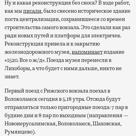
Ну и какая реконструкция без сноса? В ходе работ,
как мы
писали
, было снесено историческое здание
поста централизации, сохранившееся со времен
строительства самого вокзала. Это сделали как раз
ради новых путей и платформ для электричек.
Реконструкция привела и к закрытию
железнодорожного музея,
напоминает
издание
«1520. Все о ж/д». Поезда музея перенесли в
Лихоборы, а что будет с ними дальше, никто не
знает.
Первый поезд с Рижского вокзала поехал в
Волоколамск сегодня в 5.18 утра. Отсюда будут
отправляться только пригородные поезда: 7 пар в
будние дни и 8 пар по выходным (направления —
Новоиерусалимская, Волоколамск, Шаховская,
Румянцево).