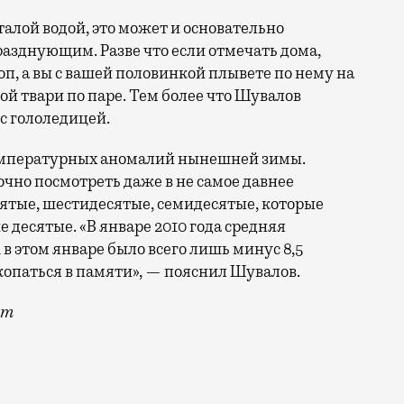
 талой водой, это может и основательно
зднующим. Разве что если отмечать дома,
оп, а вы с вашей половинкой плывете по нему на
й твари по паре. Тем более что Шувалов
 с гололедицей.
температурных аномалий нынешней зимы.
очно посмотреть даже в не самое давнее
сятые, шестидесятые, семидесятые, которые
 десятые. «В январе 2010 года средняя
 в этом январе было всего лишь минус 8,5
окопаться в памяти», — пояснил Шувалов.
om
 (так-то прогноз погоды на ближайшие 10 дней мы мог