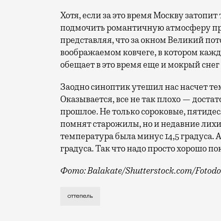
Хотя, если за это время Москву затопит
подмочить романтичную атмосферу пра
представляя, что за окном Великий пот
воображаемом ковчеге, в котором каждо
обещает в это время еще и мокрый снег
Заодно синоптик утешил нас насчет 
Оказывается, все не так плохо — достат
прошлое. Не только сороковые, пятиде
помнят старожилы, но и недавние лихие
температура была минус 14,5 градуса. А
градуса. Так что надо просто хорошо п
Фото: Balakate/Shutterstock.com/Fotod
Первой официальной ласточкой оттепели
оттепель