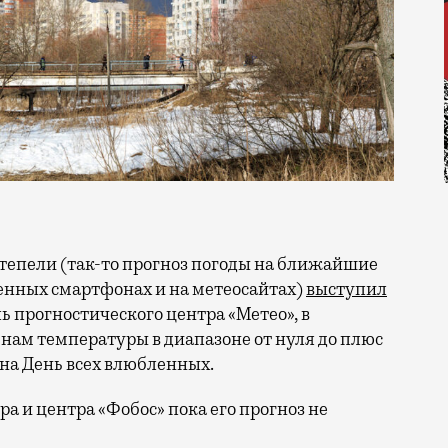
венных смартфонах и на метеосайтах)
выступил
 прогностического центра «Метео», в
 нам температуры в диапазоне от нуля до плюс
т на День всех влюбленных.
а и центра «Фобос» пока его прогноз не