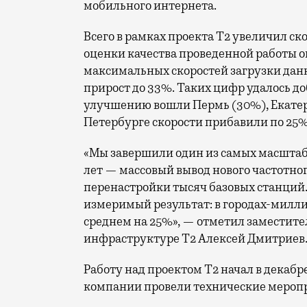
мобильного интернета.
Всего в рамках проекта Т2 увеличил ск
оценки качества проведенной работы о
максимальных скоростей загрузки данн
прирост до 33%. Таких цифр удалось до
улучшению вошли Пермь (30%), Екатери
Петербурге скорости прибавили по 25%
«Мы завершили один из самых масшта
лет — массовый вывод нового частотно
перенастройки тысяч базовых станций.
измеримый результат: в городах-милли
среднем на 25%», — отметил заместите
инфраструктуре Т2 Алексей Дмитриев
Работу над проектом Т2 начал в декабр
компании провели технические меропр