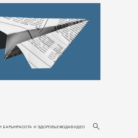
Основные разделы сайта
И БАРЫ
КРАСОТА И ЗДОРОВЬЕ
МОДА
ВИДЕО
Введите ключев