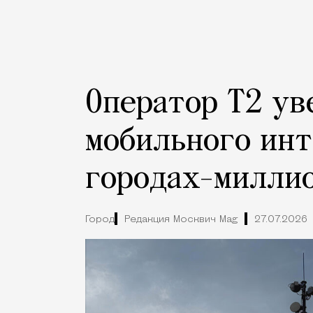
Оператор Т2 ув
мобильного инт
городах-милли
Город
Редакция Москвич Mag
27.07.2026