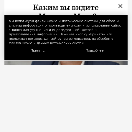
×
Город
Кирилл Романов
Мы используем файлы Сookie и метрические системы для сбора и
Уведомление 
анализа информации о производительности и использовании сайта,
а также для улучшения и индивидуальной настройки
предоставления информации. Нажимая кнопку «Принять» или
продолжая пользоваться сайтом, вы соглашаетесь на обработку
файлов Cookie и данных метрических систем.
Принять
Подробнее
06.08.2026
2 мин. чтения
Видео с репликой из интервью народного
избранника блогеру Амирану Сардарову
быстро
разошлось
по сети — вероятно, не в
последнюю очередь из-за жизнерадостного,
заливистого смеха, которым он сопровождает свою