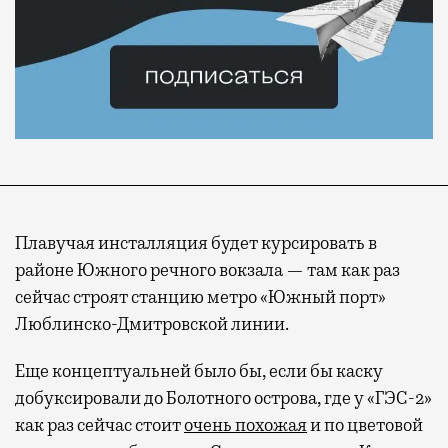
Плавучая инсталляция будет курсировать в
районе Южного речного вокзала — там как раз
сейчас строят станцию метро «Южный порт»
Люблинско-Дмитровской линии.
Еще концептуальней было бы, если бы каску
добуксировали до Болотного острова, где у «ГЭС-2»
Современный путешественник часто берет
как раз сейчас стоит
очень похожая
и по цветовой
с собой не только чемодан, но и ноутбук.