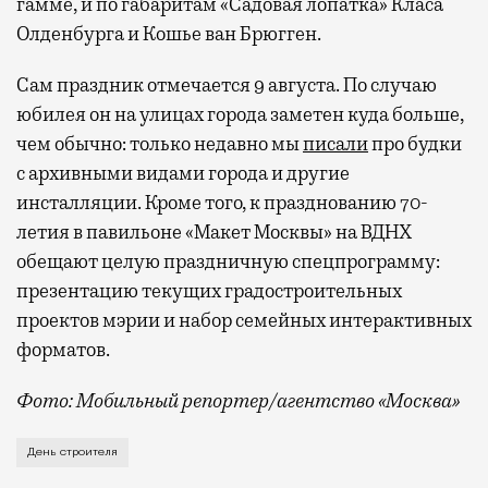
гамме, и по габаритам «Садовая лопатка» Класа
А ожидание рейса все чаще превращается
Олденбурга и Кошье ван Брюгген.
не в потерянное время, а в возможность
Сам праздник отмечается 9 августа. По случаю
спокойно закончить дела или спланировать
активности в путешествии, например
юбилея он на улицах города заметен куда больше,
забронировать нужные билеты и рестораны.
чем обычно: только недавно мы
писали
про будки
с архивными видами города и другие
инсталляции. Кроме того, к празднованию 70-
летия в павильоне «Макет Москвы» на ВДНХ
Бизнес-зал становится местом, где можно
обещают целую праздничную спецпрограмму:
провести переговоры, поработать или просто
выпить кофе, наблюдая сквозь панорамные
презентацию текущих градостроительных
окна за тем, как взлетают и садятся
проектов мэрии и набор семейных интерактивных
самолеты. В Москве нет недостатка
форматов.
в лаунжах. В аэропортах их обычно
Фото: Мобильный репортер/агентство «Москва»
несколько — в разных зонах воздушных
гаваней. На некоторых вокзалах — тоже.
Это каска в фирменных цветах департамента строит
День строителя
Лаунжи доступны на Ленинградском,
Павелецком, Казанском, Ярославском