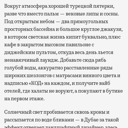
Вокруг атмосфера хорошей турецкой пятерки,
разве что вместо пальм — вековые липы и сосны.
Под открытым небом — два прямоугольных
просторных бассейна и большое круглое джакузи,
в котором светская жизнь кипит буквально, плюс
кафе в закрытом высоком павильоне с
диджейским пультом, откуда весь день льется
ненавязчивый лаундж. Добавьте сюда рябь
голубой воды, аккуратно расставленные ряды
широких шезлонгов с матрасами винного цвета и
надписью «КОД» на каждом, и получите вайб
отелей, где халаты не воруют, а покупают в бутике
на первом этаже.
Солнечный свет пробивается сквозь кроны и
рассыпается по воде бликами — в Дубае за такой
эффект отвечает ландшафтный дизайнер, здесь