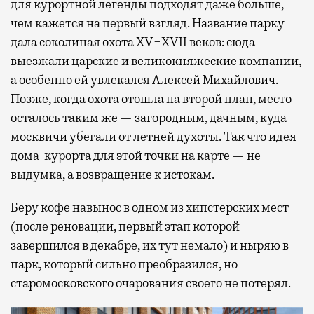
для курортной легенды подходят даже больше,
чем кажется на первый взгляд. Название парку
дала соколиная охота XV−XVII веков: сюда
выезжали царские и великокняжеские компании,
а особенно ей увлекался Алексей Михайлович.
Позже, когда охота отошла на второй план, место
осталось таким же — загородным, дачным, куда
москвичи убегали от летней духоты. Так что идея
дома-курорта для этой точки на карте — не
выдумка, а возвращение к истокам.
Беру кофе навынос в одном из хипстерских мест
(после реновации, первый этап которой
завершился в декабре, их тут немало) и ныряю в
парк, который сильно преобразился, но
старомосковского очарования своего не потерял.