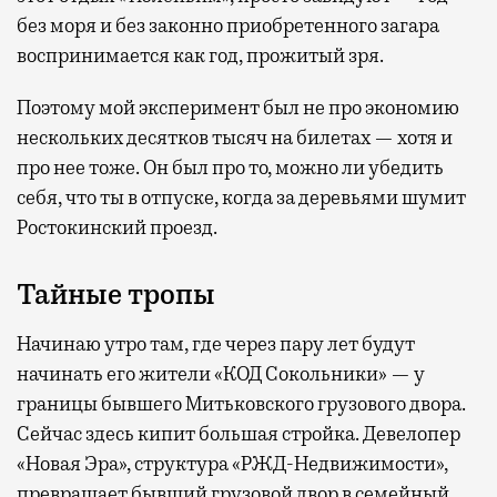
без моря и без законно приобретенного загара
воспринимается как год, прожитый зря.
Поэтому мой эксперимент был не про экономию
нескольких десятков тысяч на билетах — хотя и
про нее тоже. Он был про то, можно ли убедить
себя, что ты в отпуске, когда за деревьями шумит
Ростокинский проезд.
Тайные тропы
Начинаю утро там, где через пару лет будут
начинать его жители «КОД Сокольники» — у
границы бывшего Митьковского грузового двора.
Сейчас здесь кипит большая стройка. Девелопер
«Новая Эра», структура «РЖД-Недвижимости»,
превращает бывший грузовой двор в семейный