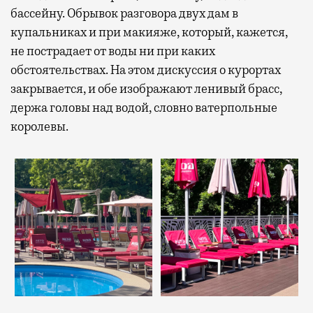
бассейну. Обрывок разговора двух дам в
купальниках и при макияже, который, кажется,
не пострадает от воды ни при каких
обстоятельствах. На этом дискуссия о курортах
закрывается, и обе изображают ленивый брасс,
держа головы над водой, словно ватерпольные
королевы.