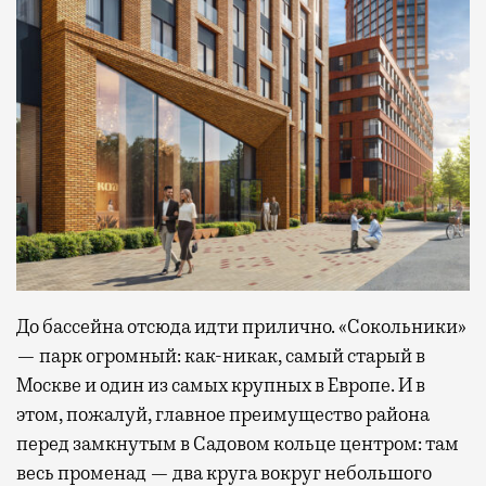
До бассейна отсюда идти прилично. «Сокольники»
— парк огромный: как-никак, самый старый в
Москве и один из самых крупных в Европе. И в
этом, пожалуй, главное преимущество района
перед замкнутым в Садовом кольце центром: там
весь променад — два круга вокруг небольшого