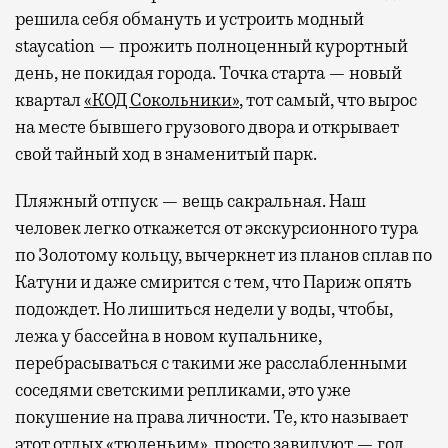
решила себя обмануть и устроить модный
staycation — прожить полноценный курортный
день, не покидая города. Точка старта — новый
квартал
«КОД Сокольники»
, тот самый, что вырос
на месте бывшего грузового двора и открывает
свой тайный ход в знаменитый парк.
Пляжный отпуск — вещь сакральная. Наш
человек легко откажется от экскурсионного тура
по Золотому кольцу, вычеркнет из планов сплав по
Катуни и даже смирится с тем, что Париж опять
подождет. Но лишиться недели у воды, чтобы,
лежа у бассейна в новом купальнике,
перебрасываться с такими же расслабленными
соседями светскими репликами, это уже
покушение на права личности. Те, кто называет
этот отдых «тюленьим», просто завидуют — год