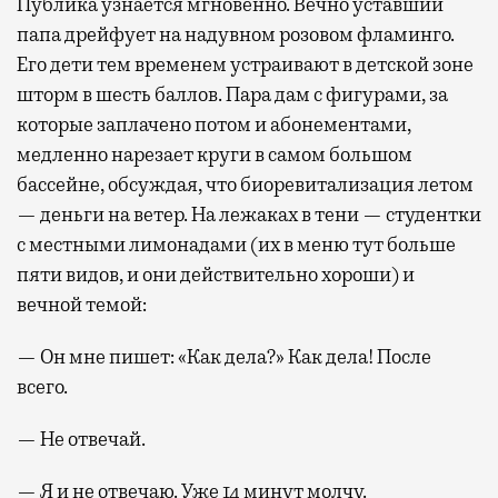
Публика узнается мгновенно. Вечно уставший
папа дрейфует на надувном розовом фламинго.
Его дети тем временем устраивают в детской зоне
шторм в шесть баллов. Пара дам с фигурами, за
которые заплачено потом и абонементами,
медленно нарезает круги в самом большом
бассейне, обсуждая, что биоревитализация летом
— деньги на ветер. На лежаках в тени — студентки
с местными лимонадами (их в меню тут больше
пяти видов, и они действительно хороши) и
вечной темой:
— Он мне пишет: «Как дела?» Как дела! После
всего.
— Не отвечай.
— Я и не отвечаю. Уже 14 минут молчу.