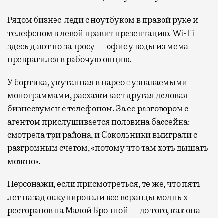
Рядом бизнес-леди с ноутбуком в правой руке и
телефоном в левой правит презентацию. Wi-Fi
здесь дают по запросу — офис у воды из мема
превратился в рабочую опцию.
У бортика, укутанная в парео с узнаваемыми
монограммами, расхаживает другая деловая
бизнесвумен с телефоном. За ее разговором с
агентом прислушивается половина бассейна:
смотрела три района, и Сокольники выиграли с
разгромным счетом, «потому что там хоть дышать
можно».
Персонажи, если присмотреться, те же, что пять
лет назад оккупировали все веранды модных
ресторанов на Малой Бронной — до того, как она