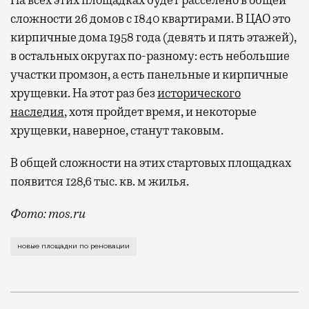
На всех этих площадках будет расселено в общей
сложности 26 домов с 1840 квартирами. В ЦАО это
кирпичные дома 1958 года (девять и пять этажей),
в остальных округах по-разному: есть небольшие
участки промзон, а есть панельные и кирпичные
хрущевки. На этот раз без
исторического
наследия
, хотя пройдет время, и некоторые
хрущевки, наверное, станут таковым.
В общей сложности на этих стартовых площадках
появится 128,6 тыс. кв. м жилья.
Фото: mos.ru
Теперь стартовых площадок насчитывается уже 533. С
новые площадки по реновации