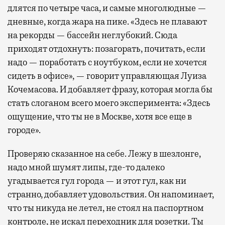
длятся по четыре часа, и самые многолюдные —
дневные, когда жара на пике. «Здесь не плавают
на рекорды — бассейн неглубокий. Сюда
приходят отдохнуть: позагорать, почитать, если
надо — поработать с ноутбуком, если не хочется
сидеть в офисе», — говорит управляющая Луиза
Кочемасова. И добавляет фразу, которая могла бы
стать слоганом всего моего эксперимента: «Здесь
ощущение, что ты не в Москве, хотя все еще в
городе».
Проверяю сказанное на себе. Лежу в шезлонге,
надо мной шумят липы, где-то далеко
угадывается гул города — и этот гул, как ни
странно, добавляет удовольствия. Он напоминает,
что ты никуда не летел, не стоял на паспортном
контроле, не искал переходник для розетки. Ты