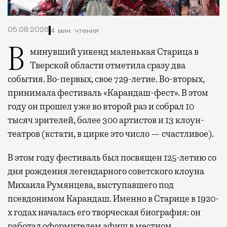
05.08.2026
4 мин. чтения
В минувший уикенд маленькая Старица в
Тверской области отметила сразу два
события. Во-первых, свое 729-летие. Во-вторых,
принимала фестиваль «Карандаш-фест». В этом
году он прошел уже во второй раз и собрал 10
тысяч зрителей, более 300 артистов и 13 клоун-
театров (кстати, в цирке это число — счастливое).
В этом году фестиваль был посвящен 125-летию со
дня рождения легендарного советского клоуна
Михаила Румянцева, выступавшего под
псевдонимом Карандаш. Именно в Старице в 1920-
х годах началась его творческая биография: он
работал оформителем афиш в местном