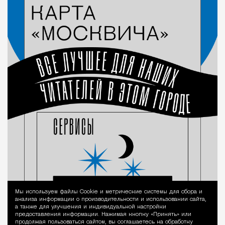
Город
Мы используем файлы Сookie и метрические системы для сбора и
Уведомление 
анализа информации о производительности и использовании сайта,
а также для улучшения и индивидуальной настройки
предоставления информации. Нажимая кнопку «Принять» или
продолжая пользоваться сайтом, вы соглашаетесь на обработку