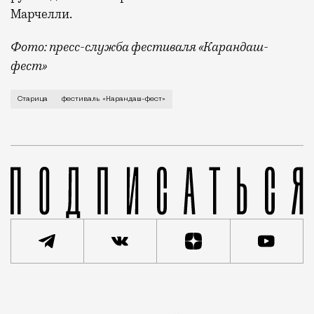
Марчелли.
Фото: пресс-служба фестиваля «Карандаш-
фест»
В минувший уикенд маленькая Старица в Тверской об
Старица
фестиваль «Карандаш-фест»
Реклама
Редакция Москвич Mag