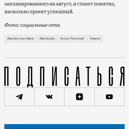
запланированного на август, и станет понятно,
насколько проект успешный.
Фото: социальные сети
Как уже известно, рэпер Тимати, ресторатор Антон П
Starbox или Stars
Starbucks
Антон Пинский
Тимати
Статья
Редакция Москвич Mag