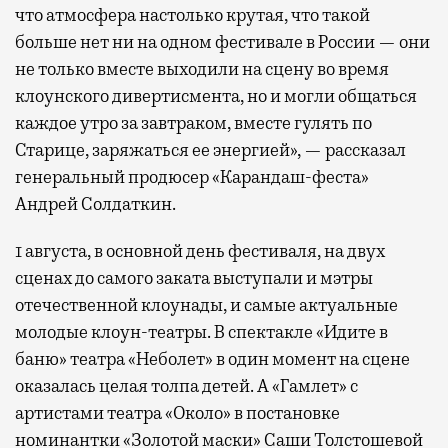
что атмосфера настолько крутая, что такой
больше нет ни на одном фестивале в России — они
не только вместе выходили на сцену во время
клоунского дивертисмента, но и могли общаться
каждое утро за завтраком, вместе гулять по
Старице, заряжаться ее энергией», — рассказал
генеральный продюсер «Карандаш-феста»
Андрей Солдаткин.
1 августа, в основной день фестиваля, на двух
сценах до самого заката выступали и мэтры
отечественной клоунады, и самые актуальные
молодые клоун-театры. В спектакле «Идите в
баню» театра «Неболет» в один момент на сцене
оказалась целая толпа детей. А «Гамлет» с
артистами театра «Около» в постановке
номинантки «Золотой маски» Саши Толстошевой