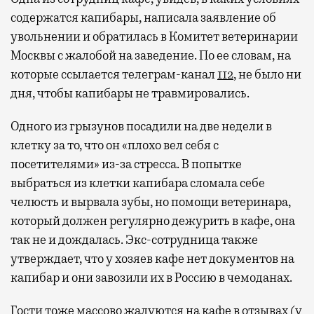
содержатся капибары, написала заявление об
увольнении и обратилась в Комитет ветеринарии
Москвы с жалобой на заведение. По ее словам, на
которые ссылается телеграм-канал
112
, не было ни
дня, чтобы капибары не травмировались.
Одного из грызунов посадили на две недели в
клетку за то, что он «плохо вел себя с
посетителями» из-за стресса. В попытке
выбраться из клетки капибара сломала себе
челюсть и вырвала зубы, но помощи ветеринара,
который должен регулярно дежурить в кафе, она
так не и дождалась. Экс-сотрудница также
утверждает, что у хозяев кафе нет документов на
капибар и они завозили их в Россию в чемоданах.
Гости тоже массово жалуются на кафе в отзывах (у