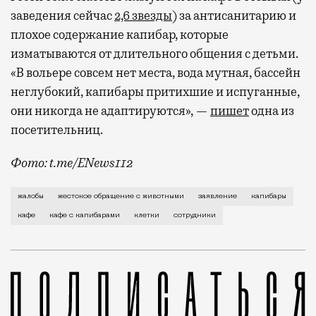
заведения сейчас
2,6 звезды
) за антисанитарию и
плохое содержание капибар, которые
изматываются от длительного общения с детьми.
«В вольере совсем нет места, вода мутная, бассейн
неглубокий, капибары притихшие и испуганные,
они никогда не адаптируются», —
пишет
одна из
посетительниц.
Фото: t.me/ENews112
С момента открытия нового контактного кафе с капи
жалобы
жестокое обращение с животными
заявление
капибары
кафе
кафе с капибарами
клетки
сотрудники