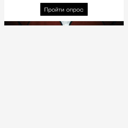
08.08.2026
7 мин. чтения
О рождении за границей благодаря бабушке
Алисе Фрейндлих, о папе, который устраивал
трудотерапию, заставляя убирать за собаками на
улице, об изменениях в театре «На Страстном» и о
своем настоящем семейном кино.
ПРОДОЛЖЕНИЕ НИЖЕ