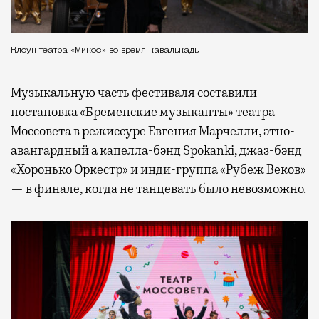
Клоун театра «Микос» во время кавалькады
Музыкальную часть фестиваля составили
постановка «Бременские музыканты» театра
Моссовета в режиссуре Евгения Марчелли, этно-
авангардный а капелла-бэнд Spokanki, джаз-бэнд
«Хоронько Оркестр» и инди-группа «Рубеж Веков»
— в финале, когда не танцевать было невозможно.