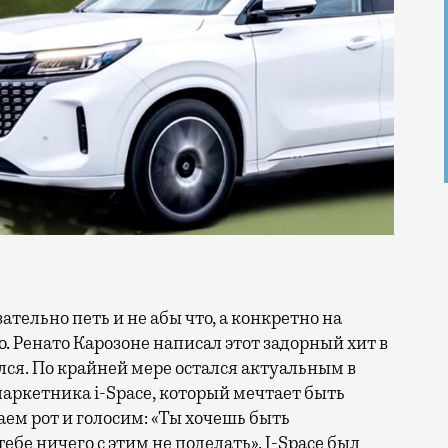
o. Ренато Карозоне написал этот задорный хит в
рился. По крайней мере остался актуальным в
аркетника i-Space, который мечтает быть
ем рот и голосим: «Ты хочешь быть
тебе ничего с этим не поделать». I-Space был