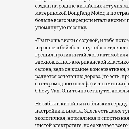
создан на родине китайских летучих м
материнской Dongfeng Motor, и по стр
больше всего навредили итальянским 
упомянутую песенку.
«Ты пьешь виски с содовой, и тебе пото
играешь в бейсбол, но у тебя нет денег
грешил против китайского автомобиля 
вдохновлялись американской классикой
салона, ведь он крайне консервативен,
радуется сочетанию дерева (то есть, п
со старомодного шкафа) и алюминия (п
Chevy Van. Они точно останутся доволь
Не забыли китайцы и о близких сердцу
настройки климата. Здесь есть даже т
экологичная, нормальная и спортивна
чистой электротяге, но ее хватает всего