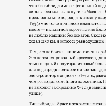
что оба гибрида имеют фатальный недо
остался без колеса по пути из Москвы в
предложил мне подождать замену пару 
Tiggo мне тоже пришлось вызывать эва
месте — на платной дороге, где не было
не люблю машины без докаток. Сколько
хода в 1150 км, я остаюсь равнодушным.
Тем, кто не боится шиномонтажных рабо
Это переднеприводный кроссовер длино
атмосферный полуторалитровый бензи
для подзарядки батареи емкостью 17,5 
электромотор мощностью 177 л. с., разг
чем резво для семейного паркетника. П
не выходит за скромные 5–7 л (в завис
улице).
Тип гибрида i-Space прекрасен не толь