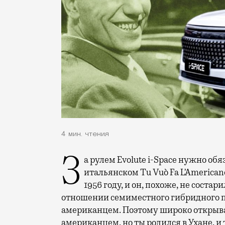
4 мин. чтения
За рулем Evolute i-Space нужно обязательно петь и не абы что, а конкретно на
итальянском Tu Vuò Fa L’American
1956 году, и он, похоже, не соста
отношении семиместного гибридного п
американцем. Поэтому широко открыва
американцем, но ты родился в Ухане, и 