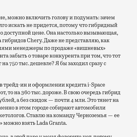
не, можно включить голову и подумать: зачем
олго искать не придется, потому что гибридный
вно доступной цене. Она настолько вызывающая,
 гибридов Chery. Даже не представляю, как
елями менеджеры по продаже «вишневых»
та забыть о товаре конкурента при том, что тот
на 750 тыс. дешевле? Я бы заходил сразу с
 в трейд-ин и оформлении кредита i-Space
гот, то на 360 тыс. дороже. В свою очередь гибрид
ублей, а без скидок — почти 4 млн. Это тянет на
менно в этом городе собирают автомобили
кетологов. Ставлю на команду Черноземья — ее
» можно взять Lada Granta.
е, в этой паре у меня фаворита нет, потому