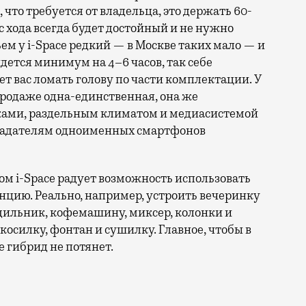
 что требуется от владельца, это держать 60-
с хода всегда будет достойный и не нужно
ъем у i-Space редкий — в Москве таких мало — и
дется минимум на 4–6 часов, так себе
ет вас ломать голову по части комплектации. У
продаже одна-единственная, она же
ками, раздельным климатом и медиасистемой
обладателям одноименных смартфонов
ом i-Space радует возможность использовать
танцию. Реально, например, устроить вечеринку
одильник, кофемашину, миксер, колонки и
косилку, фонтан и сушилку. Главное, чтобы в
е гибрид не потянет.