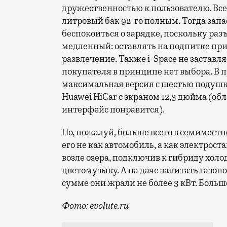
дружественностью к пользователю. Все,
литровый бак 92-го полным. Тогда запа
беспокоиться о зарядке, поскольку раз
медленный: оставлять на подпитке при
развлечение. Также i-Space не заставля
покупателя в принципе нет выбора. В 
максимальная версия с шестью подуш
Huawei HiCar с экраном 12,3 дюйма (
интерфейс понравится).
Но, пожалуй, больше всего в семиместн
его не как автомобиль, а как электрос
возле озера, подключив к гибриду хол
цветомузыку. А на даче запитать газоно
сумме они жрали не более 3 кВт. Больш
Фото: evolute.ru