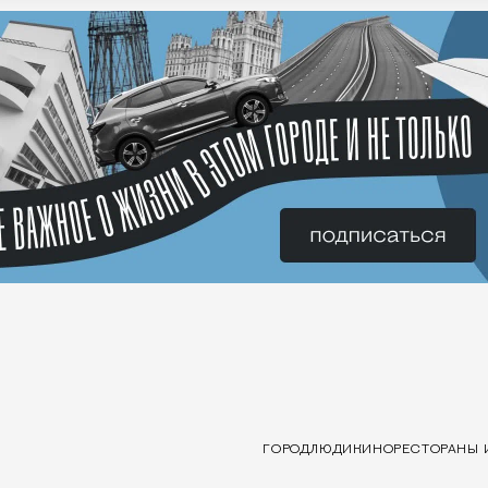
ГОРОД
ЛЮДИ
КИНО
РЕСТОРАНЫ 