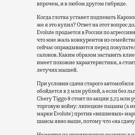
впрочем, и в любом другом гибриде.
Когда глотка устанет подпевать Карозо
же я это купил? Ответ на этот вопрос д
Evolute продается в России по агресси
что мне жаль конкурентов из семейства
сейчас оправдываются перед покупат
салонов. Каким образом заставить клиен
имеет похожие характеристики, а стоит 
летучих мышей.
При условии сдачи старого автомобиля
обойдется в 3 млн рублей, а если без ль
Chery Tiggo 8 стоит по акции 3,75 млн р
торговую войну: липецкие пацаны (а и
марки Evolute) против «вишневых» мар
шансы явно выше, потому что «на сдачу
Несмотря на шокирующую разницу в цен