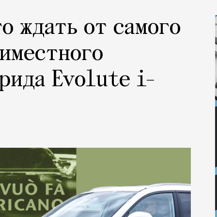
го ждать от самого
миместного
рида Evolute i-