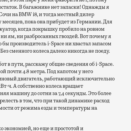
статок. В багажнике нет запаски! Однажды я
 Сочи на BMW i8, и тогда местный дилер
месяцев, пока она прибудет из Германии. Для
куатор, когда покрышку пробило на ровном
 ни ям, ни разбросанных гвоздей. Вот почему я
 бы производитель i-Space ни хвастал запасом
 Без сменного колеса далеко никогда не поеду.
т в пути, расскажу общие сведения об i-Space.
й почти 4.8 метра. Под капотом у него
новый двигатель, работающий исключительно
кВт·ч. А собственно колеса вращает
оняя машину до сотни за 7,4 секунды. Это более
релесть в том, что при такой динамике расход
имости от режима езды и температуры на
ко экономией, но еще и простотой и