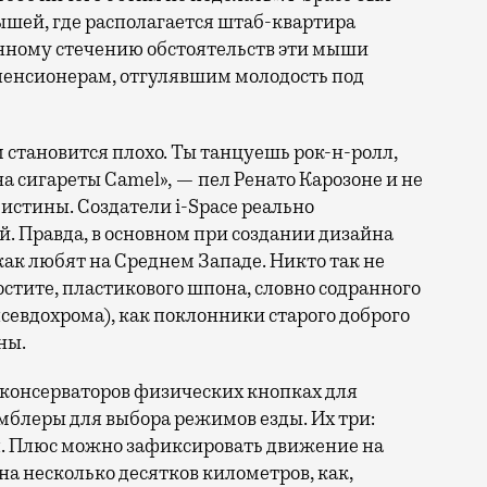
ышей, где располагается штаб-квартира
анному стечению обстоятельств эти мыши
пенсионерам, отгулявшим молодость под
м становится плохо. Ты танцуешь рок-н-ролл,
 на сигареты Camel», — пел Ренато Карозоне и не
истины. Создатели i-Space реально
. Правда, в основном при создании дизайна
 как любят на Среднем Западе. Никто так не
ростите, пластикового шпона, словно содранного
севдохрома), как поклонники старого доброго
ны.
 консерваторов физических кнопках для
умблеры для выбора режимов езды. Их три:
я. Плюс можно зафиксировать движение на
 на несколько десятков километров, как,